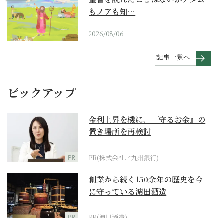
もノアも知…
2026/08/06
記事一覧へ
ピックアップ
金利上昇を機に、『守るお金』の
置き場所を再検討
PR
PR(株式会社北九州銀行)
創業から続く150余年の歴史を今
に守っている濵田酒造
PR
PR(濵田酒造)