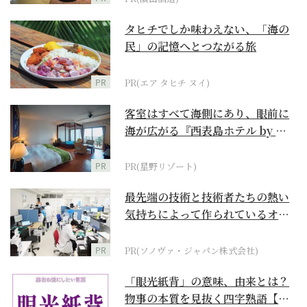
タヒチでしか味わえない、「海の
民」の記憶へとつながる旅
PR
PR(エア タヒチ ヌイ)
客室はすべて海側にあり、眼前に
海が広がる『西表島ホテル by 星
野リゾート』
PR
PR(星野リゾート)
最先端の技術と技術者たちの熱い
気持ちによって作られているオー
ダーメイド補聴器
PR
PR(ソノヴァ・ジャパン株式会社)
「眼光紙背」の意味、由来とは？
物事の本質を見抜く四字熟語【座