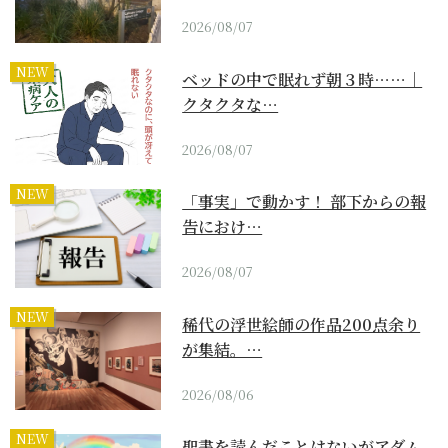
2026/08/07
NEW
ベッドの中で眠れず朝３時……｜
クタクタな…
2026/08/07
NEW
「事実」で動かす！ 部下からの報
告におけ…
2026/08/07
NEW
稀代の浮世絵師の作品200点余り
が集結。…
2026/08/06
NEW
聖書を読んだことはないがアダム