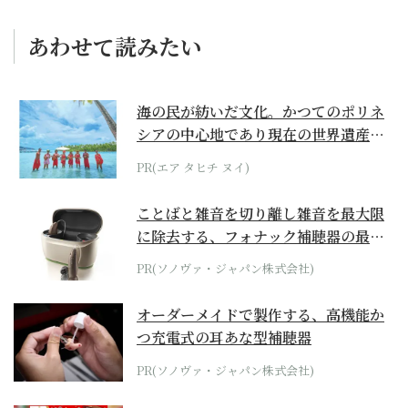
あわせて読みたい
海の民が紡いだ文化。かつてのポリネ
シアの中心地であり現在の世界遺産か
らみえてくる...
PR(エア タヒチ ヌイ)
ことばと雑音を切り離し雑音を最大限
に除去する、フォナック補聴器の最上
位モデル
PR(ソノヴァ・ジャパン株式会社)
オーダーメイドで製作する、高機能か
つ充電式の耳あな型補聴器
PR(ソノヴァ・ジャパン株式会社)