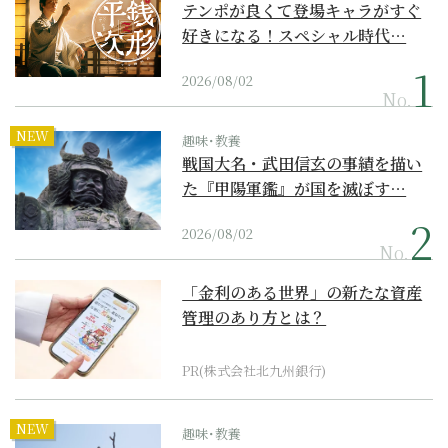
テンポが良くて登場キャラがすぐ
好きになる！スペシャル時代…
2026/08/02
No.
NEW
趣味･教養
戦国大名・武田信玄の事績を描い
た『甲陽軍鑑』が国を滅ぼす…
2026/08/02
No.
「金利のある世界」の新たな資産
管理のあり方とは？
PR(株式会社北九州銀行)
NEW
趣味･教養