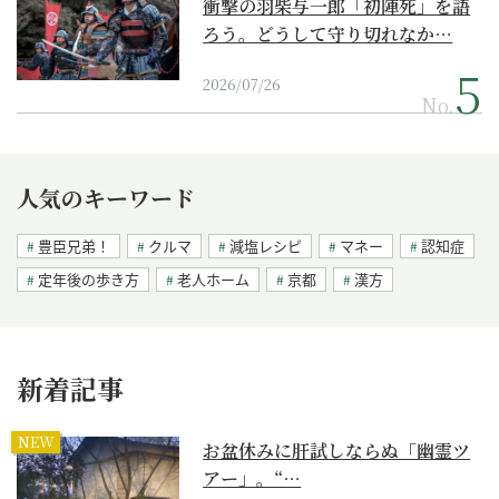
衝撃の羽柴与一郎「初陣死」を語
ろう。どうして守り切れなか…
2026/07/26
No.
人気のキーワード
豊臣兄弟！
クルマ
減塩レシピ
マネー
認知症
定年後の歩き方
老人ホーム
京都
漢方
新着記事
NEW
お盆休みに肝試しならぬ「幽霊ツ
アー」。“…