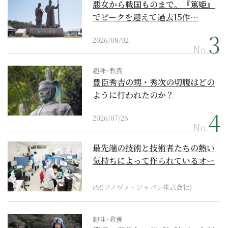
悪女から戦国ものまで。『篤姫』
でピークを迎えて過去15作…
2026/08/02
No.
趣味･教養
豊臣秀吉の甥・秀次の切腹はどの
ように行われたのか？
2026/07/26
No.
最先端の技術と技術者たちの熱い
気持ちによって作られているオー
ダーメイド補聴器
PR(ソノヴァ・ジャパン株式会社)
趣味･教養