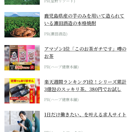
PR(星野リゾート)
鹿児島県産の芋のみを用いて造られて
いる濵田酒造の本格焼酎
PR(濵田酒造)
アマゾン1位「このお茶ガチです」噂の
お茶
PR(ハーブ健康本舗)
楽天週間ランキング1位！シリーズ累計
3億包のスッキリ茶。380円でお試し
PR(ハーブ健康本舗)
1日だけ働きたい、を叶える求人サイト