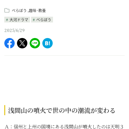
べらぼう
趣味･教養
大河ドラマ
べらぼう
2025/6/29
浅間山の噴火で世の中の潮流が変わる
Ａ：信州と上州の国境にある浅間山が噴火したのは天明３