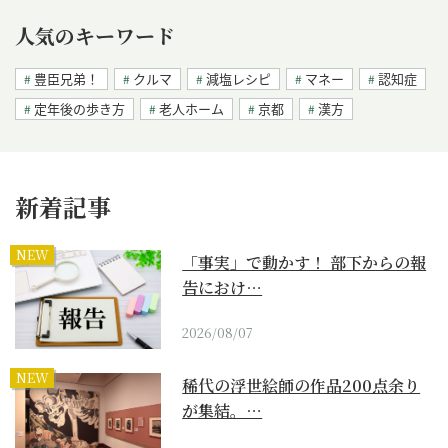
人気のキーワード
豊臣兄弟！
クルマ
減塩レシピ
マネー
認知症
定年後の歩き方
老人ホーム
京都
漢方
新着記事
NEW
「事実」で動かす！ 部下からの報
告におけ…
2026/08/07
NEW
稀代の浮世絵師の作品200点余り
が集結。…