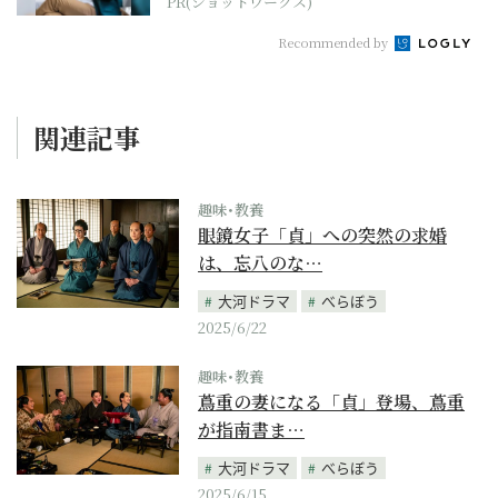
PR(ショットワークス)
Recommended by
関連記事
趣味･教養
眼鏡女子「貞」への突然の求婚
は、忘八のな…
大河ドラマ
べらぼう
2025/6/22
趣味･教養
蔦重の妻になる「貞」登場、蔦重
が指南書ま…
大河ドラマ
べらぼう
2025/6/15