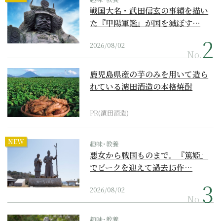
戦国大名・武田信玄の事績を描い
た『甲陽軍鑑』が国を滅ぼす…
2026/08/02
No.
鹿児島県産の芋のみを用いて造ら
れている濵田酒造の本格焼酎
PR(濵田酒造)
NEW
趣味･教養
悪女から戦国ものまで。『篤姫』
でピークを迎えて過去15作…
2026/08/02
No.
趣味･教養