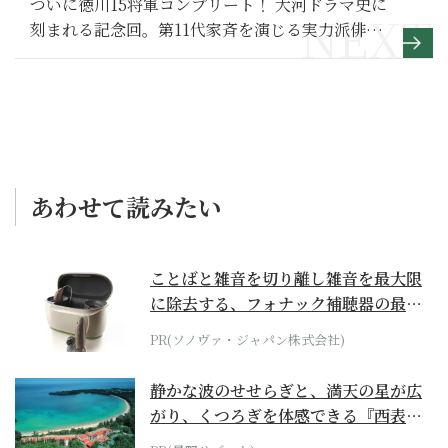
ついに徳川15将軍コンプリート！ 大河ドラマ史に
刻まれる記念回。第11代家斉を演じる実力派俳優
【べらぼう～蔦重栄華乃夢噺～ 満喫リポート】徳
川家斉編
あわせて読みたい
ことばと雑音を切り離し雑音を最大限
に除去する、フォナック補聴器の最上
位モデル
PR(ソノヴァ・ジャパン株式会社)
静かな波のせせらぎと、満天の星が広
がり、くつろぎを体感できる『西表島
ホテル by...