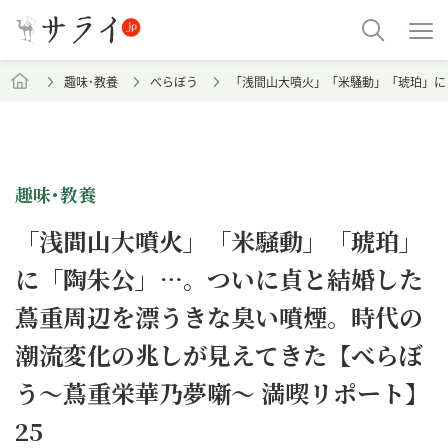
趣味･教養
べらぼう
「浅間山大噴火」「米騒動」「琥珀」に
趣味･教養
「浅間山大噴火」「米騒動」「琥珀」
に「陶朱公」…。ついに貞と結婚した
蔦重周辺を漂うきな臭い噴煙。時代の
潮流変化の兆しが見えてきた【べらぼ
う～蔦重栄華乃夢噺～ 満喫リポート】
25