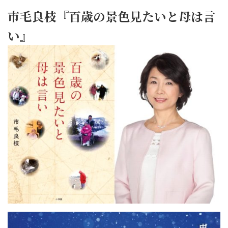
市毛良枝『百歳の景色見たいと母は言
い』