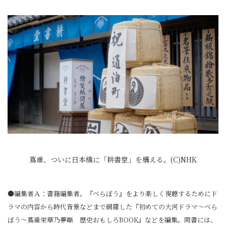
蔦重、ついに日本橋に「耕書堂」を構える。(C)NHK
●編集者Ａ：書籍編集者。『べらぼう』をより楽しく視聴するためにド
ラマの内容から時代背景などまで網羅した『初めての大河ドラマ～べら
ぼう～蔦重栄華乃夢噺 歴史おもしろBOOK』などを編集。同書には、