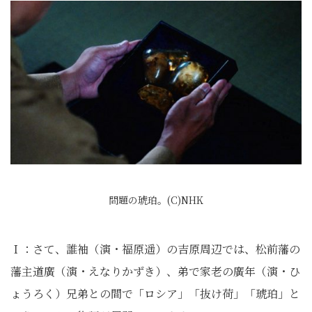
問題の琥珀。(C)NHK
Ｉ：さて、誰袖（演・福原遥）の吉原周辺では、松前藩の
藩主道廣（演・えなりかずき）、弟で家老の廣年（演・ひ
ょうろく）兄弟との間で「ロシア」「抜け荷」「琥珀」と