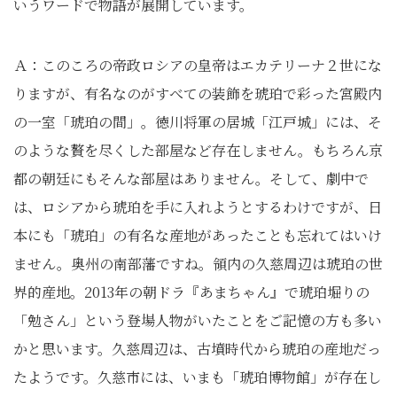
いうワードで物語が展開しています。
Ａ：このころの帝政ロシアの皇帝はエカテリーナ２世にな
りますが、有名なのがすべての装飾を琥珀で彩った宮殿内
の一室「琥珀の間」。徳川将軍の居城「江戸城」には、そ
のような贅を尽くした部屋など存在しません。もちろん京
都の朝廷にもそんな部屋はありません。そして、劇中で
は、ロシアから琥珀を手に入れようとするわけですが、日
本にも「琥珀」の有名な産地があったことも忘れてはいけ
ません。奥州の南部藩ですね。領内の久慈周辺は琥珀の世
界的産地。2013年の朝ドラ『あまちゃん』で琥珀堀りの
「勉さん」という登場人物がいたことをご記憶の方も多い
かと思います。久慈周辺は、古墳時代から琥珀の産地だっ
たようです。久慈市には、いまも「琥珀博物館」が存在し