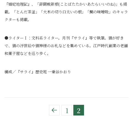
『娼妃地理記』、「辞闘戦新根(ことばたたかいあたらいいのね)」も掲
載。「とんだ茶釜」「大木の切り口太いの根」「鯛の味噌吸」のキャラ
クターも掲載。
●ライターＩ：文科系ライター。月刊『サライ』等で執筆。猫が好き
で、猫の浮世絵や猫神様のお札などを集めている。江戸時代創業の老舗
和菓子屋などを巡り歩く。
構成／『サライ』歴史班 一乗谷かおり
1
2