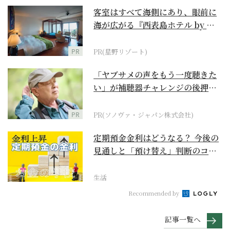
客室はすべて海側にあり、眼前に
海が広がる『西表島ホテル by 星
野リゾート』
PR
PR(星野リゾート)
「ヤブサメの声をもう一度聴きた
い」が補聴器チャレンジの後押し
に
PR
PR(ソノヴァ・ジャパン株式会社)
定期預金金利はどうなる？ 今後の
見通しと「預け替え」判断のコツ
【お金の学校】
生活
Recommended by
記事一覧へ