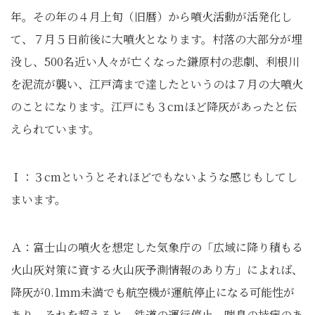
年。その年の４月上旬（旧暦）から噴火活動が活発化し
て、７月５日前後に大噴火となります。村落の大部分が埋
没し、500名近い人々が亡くなった鎌原村の悲劇、利根川
を泥流が襲い、江戸湾まで達したというのは７月の大噴火
のことになります。江戸にも３cmほど降灰があったと伝
えられています。
Ｉ：３cmというとそれほどでもないような感じもしてし
まいます。
Ａ：富士山の噴火を想定した気象庁の「広域に降り積もる
火山灰対策に資する火山灰予測情報のあり方」によれば、
降灰が0.1mm未満でも航空機が運航停止になる可能性が
あり、それを超えると、鉄道の運行停止、喘息の持病のあ