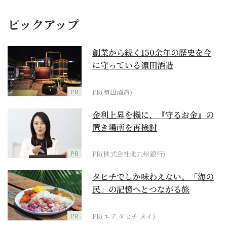
ピックアップ
創業から続く150余年の歴史を今
に守っている濵田酒造
PR
PR(濵田酒造)
金利上昇を機に、『守るお金』の
置き場所を再検討
PR
PR(株式会社北九州銀行)
タヒチでしか味わえない、「海の
民」の記憶へとつながる旅
PR
PR(エア タヒチ ヌイ)