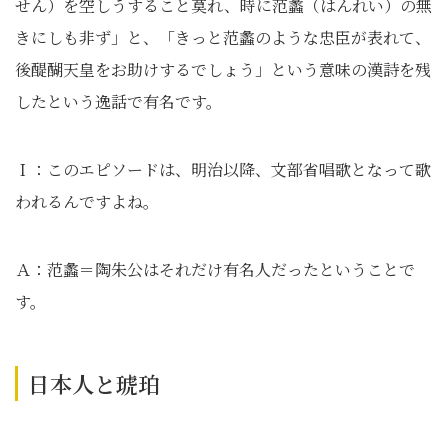
せん）を空しうすること莫れ、時に范蠡（はんれい）の無
きにしも非ず」と、「きっと范蠡のような忠臣が表れて、
後醍醐天皇をお助けするでしょう」という意味の漢詩を残
したという逸話で有名です。
Ｉ：このエピソードは、明治以降、文部省唱歌となって歌
われるんですよね。
Ａ：范蠡＝陶朱公はそれだけ有名人だったということで
す。
日本人と琥珀