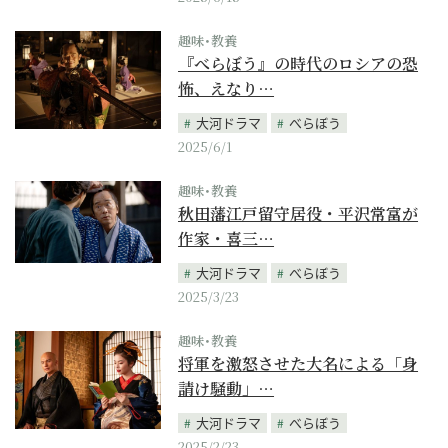
趣味･教養
『べらぼう』の時代のロシアの恐
怖、えなり…
大河ドラマ
べらぼう
2025/6/1
趣味･教養
秋田藩江戸留守居役・平沢常富が
作家・喜三…
大河ドラマ
べらぼう
2025/3/23
趣味･教養
将軍を激怒させた大名による「身
請け騒動」…
大河ドラマ
べらぼう
2025/2/23