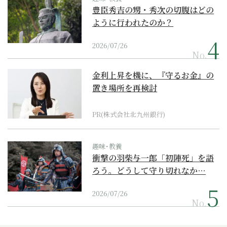
豊臣秀吉の甥・秀次の切腹はどの
ように行われたのか？
2026/07/26
No.
金利上昇を機に、『守るお金』の
置き場所を再検討
PR(株式会社北九州銀行)
趣味･教養
衝撃の羽柴与一郎「初陣死」を語
ろう。どうして守り切れなか…
2026/07/26
No.