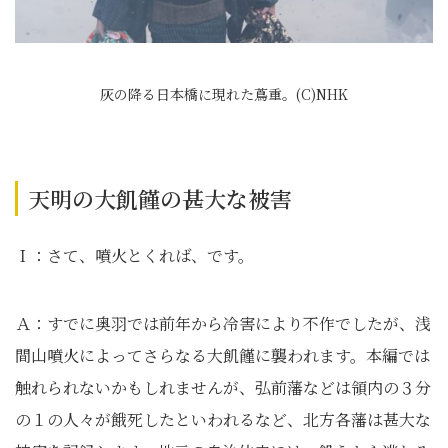
灰の降る日本橋に現れた蔦重。(C)NHK
天明の大飢饉の甚大な被害
Ｉ：さて、噴火とくれば、です。
Ａ：すでに奥羽では前年から冷害により不作でしたが、浅
間山噴火によってさらなる大飢饉に襲われます。本編では
触れられないかもしれませんが、弘前藩などは領内の３分
の１の人々が餓死したといわれるなど、北方各藩は甚大な