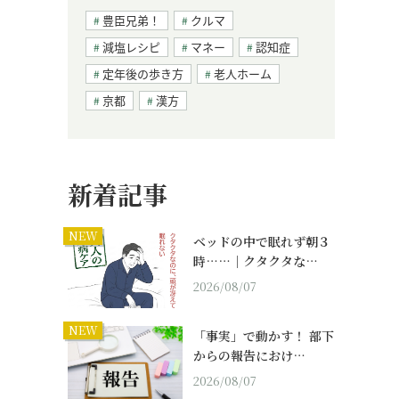
豊臣兄弟！
クルマ
減塩レシピ
マネー
認知症
定年後の歩き方
老人ホーム
京都
漢方
新着記事
NEW
ベッドの中で眠れず朝３
時……｜クタクタな…
2026/08/07
NEW
「事実」で動かす！ 部下
からの報告におけ…
2026/08/07