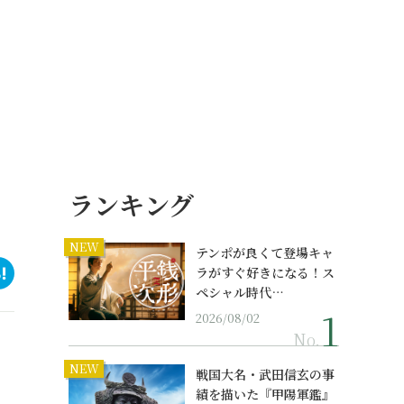
ランキング
NEW
テンポが良くて登場キャ
ラがすぐ好きになる！ス
ペシャル時代…
2026/08/02
No.
NEW
戦国大名・武田信玄の事
績を描いた『甲陽軍鑑』