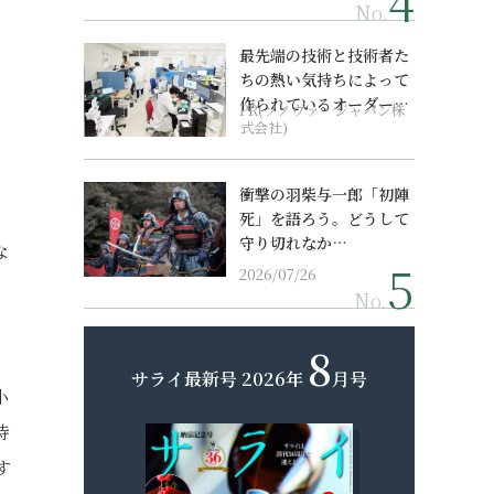
No.
最先端の技術と技術者た
ちの熱い気持ちによって
作られているオーダーメ
PR(ソノヴァ・ジャパン株
イド補聴器
式会社)
衝撃の羽柴与一郎「初陣
死」を語ろう。どうして
守り切れなか…
な
2026/07/26
No.
8
サライ最新号
2026年
月号
小
待
す