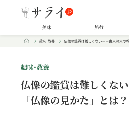
美味
旅行
趣味･教養
仏像の鑑賞は難しくない－－東京藝大の
趣味･教養
仏像の鑑賞は難しくない
「仏像の見かた」とは？
Loaded
:
/
Unmute
6.62%