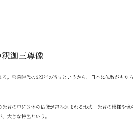
つ釈迦三尊像
る。飛鳥時代の623年の造立というから、日本に仏教がもた
の光背の中に３体の仏像が包み込まれる形式。光背の模様や像
が、大きな特色という。