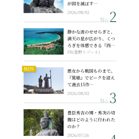
が国を滅ぼす…
2026/08/02
No.
静かな波のせせらぎと、
満天の星が広がり、くつ
ろぎを体感できる『西表
島ホテル by...
PR(星野リゾート)
NEW
悪女から戦国ものまで。
『篤姫』でピークを迎え
て過去15作…
2026/08/02
No.
豊臣秀吉の甥・秀次の切
腹はどのように行われた
のか？
2026/07/26