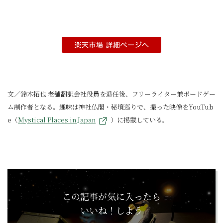
文／鈴木拓也 老舗翻訳会社役員を退任後、フリーライター兼ボードゲー
ム制作者となる。趣味は神社仏閣・秘境巡りで、撮った映像をYouTub
e（
Mystical Places in Japan
）に掲載している。
この記事が気に入ったら
いいね！しよう