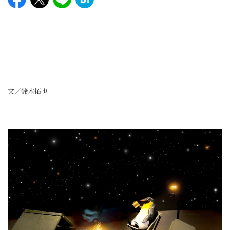
文／鈴木拓也