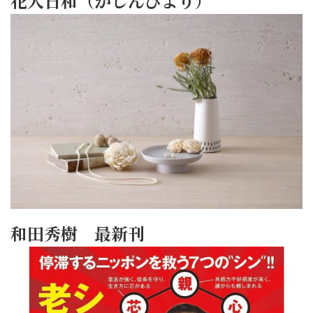
花人日和（かじんびより）
和田秀樹 最新刊