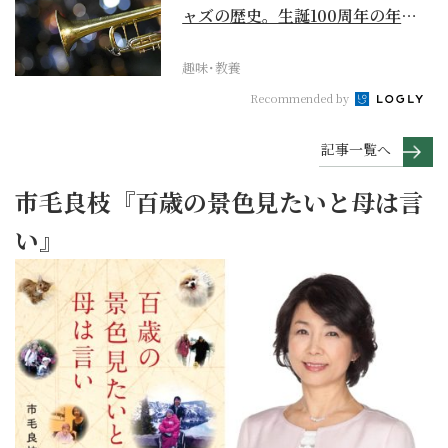
ャズの歴史。生誕100周年の年に
再確認するべき多大...
趣味･教養
Recommended by
記事一覧へ
市毛良枝『百歳の景色見たいと母は言
い』