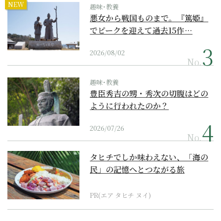
NEW
趣味･教養
悪女から戦国ものまで。『篤姫』
でピークを迎えて過去15作…
2026/08/02
No.
趣味･教養
豊臣秀吉の甥・秀次の切腹はどの
ように行われたのか？
2026/07/26
No.
タヒチでしか味わえない、「海の
民」の記憶へとつながる旅
PR(エア タヒチ ヌイ)