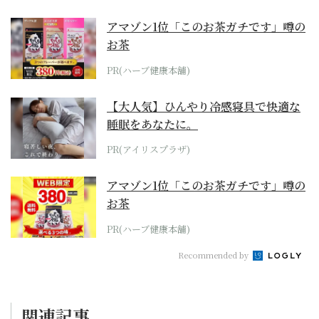
アマゾン1位「このお茶ガチです」噂の
お茶
PR(ハーブ健康本舗)
【大人気】ひんやり冷感寝具で快適な
睡眠をあなたに。
PR(アイリスプラザ)
アマゾン1位「このお茶ガチです」噂の
お茶
PR(ハーブ健康本舗)
Recommended by
関連記事