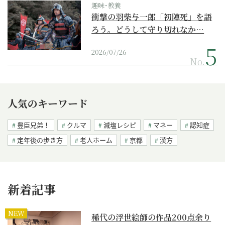
趣味･教養
衝撃の羽柴与一郎「初陣死」を語
ろう。どうして守り切れなか…
2026/07/26
No.
人気のキーワード
豊臣兄弟！
クルマ
減塩レシピ
マネー
認知症
定年後の歩き方
老人ホーム
京都
漢方
新着記事
NEW
稀代の浮世絵師の作品200点余り