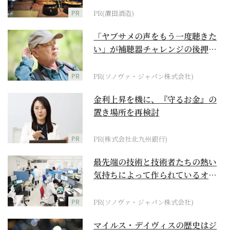
PR
PR(濵田酒造)
「ヤブサメの声をもう一度聴きた
い」が補聴器チャレンジの後押し
に
PR
PR(ソノヴァ・ジャパン株式会社)
金利上昇を機に、『守るお金』の
置き場所を再検討
PR
PR(株式会社北九州銀行)
最先端の技術と技術者たちの熱い
気持ちによって作られているオー
ダーメイド補聴器
PR
PR(ソノヴァ・ジャパン株式会社)
マイルス・デイヴィスの歴史はジ