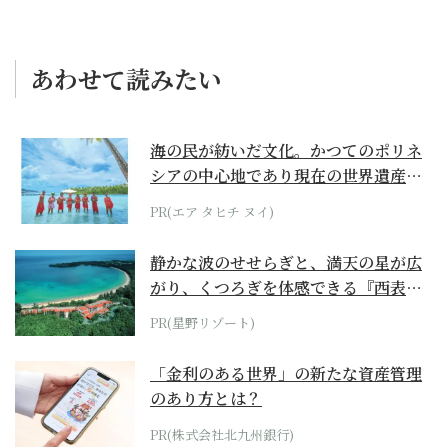
あわせて読みたい
海の民が紡いだ文化。かつてのポリネ
シアの中心地であり現在の世界遺産か
らみえてくる...
PR(エア タヒチ ヌイ)
静かな波のせせらぎと、満天の星が広
がり、くつろぎを体感できる『西表島
ホテル by...
PR(星野リゾート)
「金利のある世界」の新たな資産管理
のあり方とは？
PR(株式会社北九州銀行)