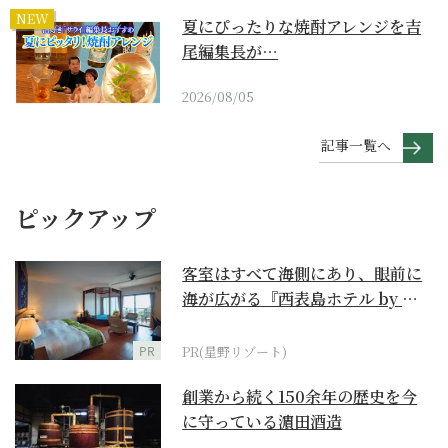
NEW
夏にぴったりな焼酎アレンジを吉
尾編集長が…
2026/08/05
記事一覧へ
ピックアップ
客室はすべて海側にあり、眼前に
海が広がる『西表島ホテル by 星
野リゾート』
PR
PR(星野リゾート)
創業から続く150余年の歴史を今
に守っている濵田酒造