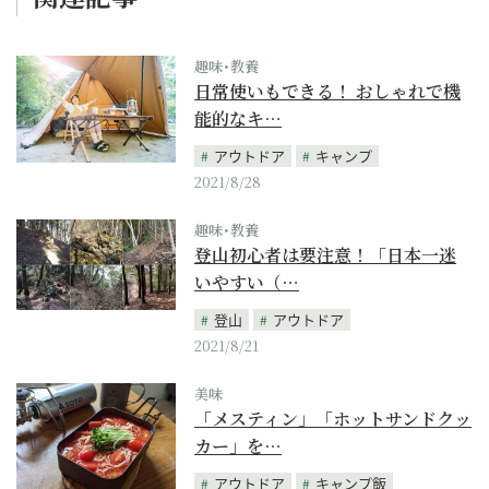
趣味･教養
日常使いもできる！ おしゃれで機
能的なキ…
アウトドア
キャンプ
2021/8/28
趣味･教養
登山初心者は要注意！「日本一迷
いやすい（…
登山
アウトドア
2021/8/21
美味
「メスティン」「ホットサンドクッ
カー」を…
アウトドア
キャンプ飯