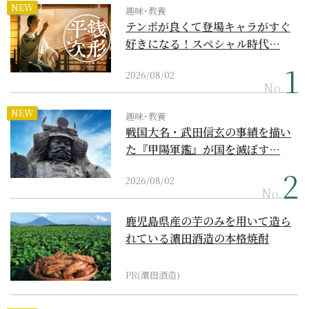
NEW
趣味･教養
テンポが良くて登場キャラがすぐ
好きになる！スペシャル時代…
2026/08/02
No.
NEW
趣味･教養
戦国大名・武田信玄の事績を描い
た『甲陽軍鑑』が国を滅ぼす…
2026/08/02
No.
鹿児島県産の芋のみを用いて造ら
れている濵田酒造の本格焼酎
PR(濵田酒造)