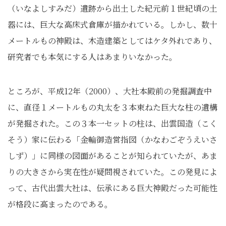
（いなよしすみだ）遺跡から出土した紀元前１世紀頃の土
器には、巨大な高床式倉庫が描かれている。しかし、数十
メートルもの神殿は、木造建築としてはケタ外れであり、
研究者でも本気にする人はあまりいなかった。
ところが、平成12年（2000）、大社本殿前の発掘調査中
に、直径１メートルもの丸太を３本束ねた巨大な柱の遺構
が発掘された。この３本一セットの柱は、出雲国造（こく
そう）家に伝わる「金輪御造営指図（かなわごぞうえいさ
しず）」に同様の図面があることが知られていたが、あま
りの大きさから実在性が疑問視されていた。この発見によ
って、古代出雲大社は、伝承にある巨大神殿だった可能性
が格段に高まったのである。