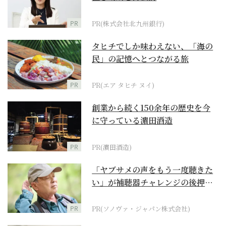
PR
PR(株式会社北九州銀行)
タヒチでしか味わえない、「海の
民」の記憶へとつながる旅
PR
PR(エア タヒチ ヌイ)
創業から続く150余年の歴史を今
に守っている濵田酒造
PR
PR(濵田酒造)
「ヤブサメの声をもう一度聴きた
い」が補聴器チャレンジの後押し
に
PR
PR(ソノヴァ・ジャパン株式会社)