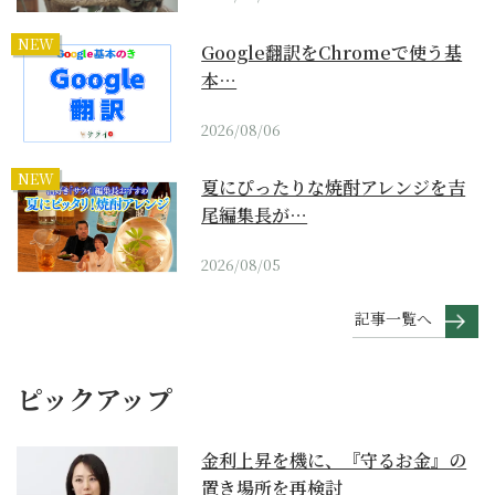
NEW
Google翻訳をChromeで使う基
本…
2026/08/06
NEW
夏にぴったりな焼酎アレンジを吉
尾編集長が…
2026/08/05
記事一覧へ
ピックアップ
金利上昇を機に、『守るお金』の
置き場所を再検討