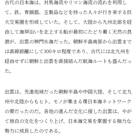
古代の日本海は、対馬海流やリマン海流の流れを利用し
て、鉄、青銅器、玉製品などを持った人々が行き来する巨
大交易圏を形成していた。そして、大陸から九州北部を経
由して海岸沿いを北上する船が最初にたどり着く天然の良
港が、出雲の神門水海だった。朝鮮半島南部から出雲まで
は直線距離にして300キロ程度であり、古代には北九州を
経由せずに朝鮮と出雲を直接結んだ航海ルートも盛んだっ
た。
出雲は、先進地域だった朝鮮半島や中国大陸、そして北九
州や北陸からもヒト、モノが集まる環日本海ネットワーク
の要だったのだ。各地の進んだ文化に接した出雲は、やが
て独自の文化をつくり上げ、日本海交易を掌握する強力な
勢力に成長したのである。