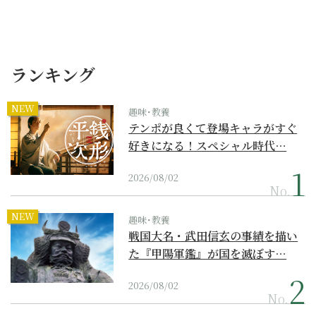
ランキング
NEW
趣味･教養
テンポが良くて登場キャラがすぐ
好きになる！スペシャル時代…
2026/08/02
No.
NEW
趣味･教養
戦国大名・武田信玄の事績を描い
た『甲陽軍鑑』が国を滅ぼす…
2026/08/02
No.