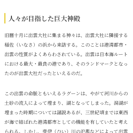
人々が目指した巨大神殿
旧暦十月に出雲大社に集まる神々は、出雲大社に隣接する
稲佐（いなさ）の浜から来訪する。このことは港湾都市・
出雲の性質がよくあらわされている。出雲は日本海ルート
における最大・最良の港であり、そのランドマークとなっ
たのが出雲大社だったといえるのだ。
この出雲の命脈ともいえるラグーンは、やがて河川からの
土砂の流入によって埋まり、湖となってしまった。潟湖が
埋まった時期については諸説あるが、三世紀頃までは東西
が海で結ばれた港湾都市としての機能を有していたと考え
られる。しかし、斐伊（ひい）川の氾濫などによって出雲