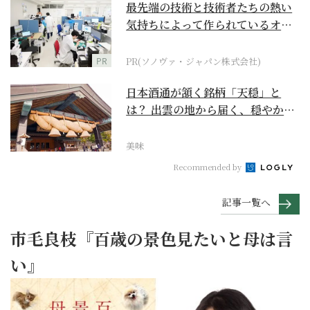
最先端の技術と技術者たちの熱い
気持ちによって作られているオー
ダーメイド補聴器
PR
PR(ソノヴァ・ジャパン株式会社)
日本酒通が頷く銘柄「天穏」と
は？ 出雲の地から届く、穏やかで
深い一杯【日本酒のス...
美味
Recommended by
記事一覧へ
市毛良枝『百歳の景色見たいと母は言
い』