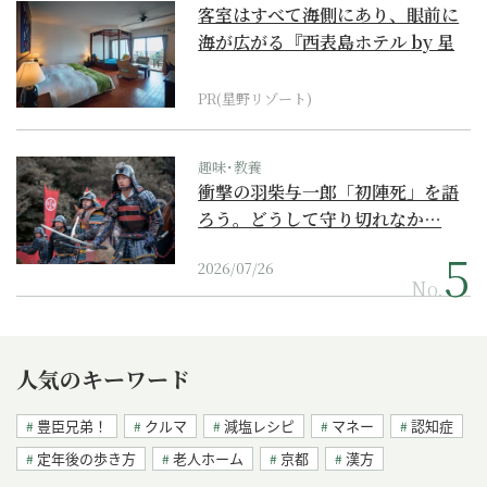
客室はすべて海側にあり、眼前に
海が広がる『西表島ホテル by 星
野リゾート』
PR(星野リゾート)
趣味･教養
衝撃の羽柴与一郎「初陣死」を語
ろう。どうして守り切れなか…
2026/07/26
No.
人気のキーワード
豊臣兄弟！
クルマ
減塩レシピ
マネー
認知症
定年後の歩き方
老人ホーム
京都
漢方