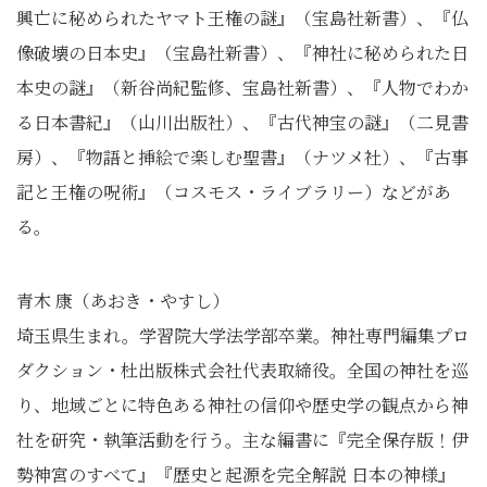
興亡に秘められたヤマト王権の謎』（宝島社新書）、『仏
像破壊の日本史』（宝島社新書）、『神社に秘められた日
本史の謎』（新谷尚紀監修、宝島社新書）、『人物でわか
る日本書紀』（山川出版社）、『古代神宝の謎』（二見書
房）、『物語と挿絵で楽しむ聖書』（ナツメ社）、『古事
記と王権の呪術』（コスモス・ライブラリー）などがあ
る。
青木 康（あおき・やすし）
埼玉県生まれ。学習院大学法学部卒業。神社専門編集プロ
ダクション・杜出版株式会社代表取締役。全国の神社を巡
り、地域ごとに特色ある神社の信仰や歴史学の観点から神
社を研究・執筆活動を行う。主な編書に『完全保存版！伊
勢神宮のすべて』『歴史と起源を完全解説 日本の神様』