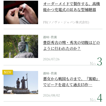
オーダーメイドで製作する、高機
能かつ充電式の耳あな型補聴器
PR(ソノヴァ・ジャパン株式会社)
趣味･教養
豊臣秀吉の甥・秀次の切腹はどの
ように行われたのか？
2026/07/26
No.
NEW
趣味･教養
悪女から戦国ものまで。『篤姫』
でピークを迎えて過去15作…
2026/08/02
No.