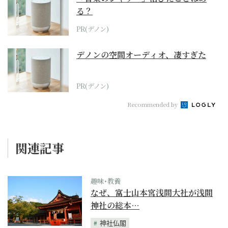
る？
PR(デノン)
デノンの空間オーディオ、凄すぎた
PR(デノン)
Recommended by
関連記事
趣味･教養
なぜ、富士山本宮浅間大社が浅間
神社の総本…
神社仏閣