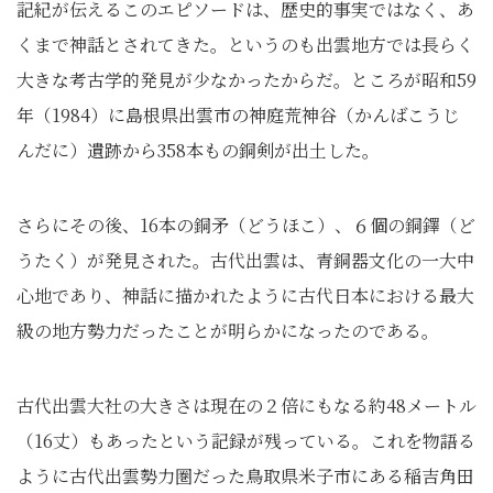
記紀が伝えるこのエピソードは、歴史的事実ではなく、あ
くまで神話とされてきた。というのも出雲地方では長らく
大きな考古学的発見が少なかったからだ。ところが昭和59
年（1984）に島根県出雲市の神庭荒神谷（かんばこうじ
んだに）遺跡から358本もの銅剣が出土した。
さらにその後、16本の銅矛（どうほこ）、６個の銅鐸（ど
うたく）が発見された。古代出雲は、青銅器文化の一大中
心地であり、神話に描かれたように古代日本における最大
級の地方勢力だったことが明らかになったのである。
古代出雲大社の大きさは現在の２倍にもなる約48メートル
（16丈）もあったという記録が残っている。これを物語る
ように古代出雲勢力圏だった鳥取県米子市にある稲吉角田