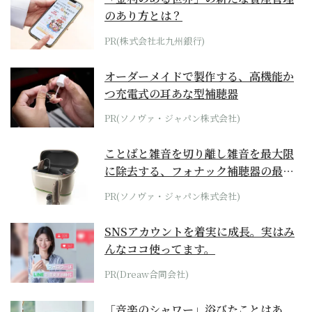
のあり方とは？
PR(株式会社北九州銀行)
オーダーメイドで製作する、高機能か
つ充電式の耳あな型補聴器
PR(ソノヴァ・ジャパン株式会社)
ことばと雑音を切り離し雑音を最大限
に除去する、フォナック補聴器の最上
位モデル
PR(ソノヴァ・ジャパン株式会社)
SNSアカウントを着実に成長。実はみ
んなココ使ってます。
PR(Dreaw合同会社)
「音楽のシャワー」浴びたことはあ