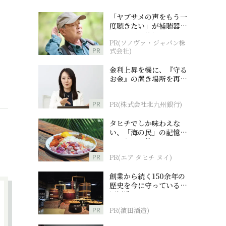
「ヤブサメの声をもう一
度聴きたい」が補聴器チ
ャレンジの後押しに
PR(ソノヴァ・ジャパン株
PR
式会社)
金利上昇を機に、『守る
お金』の置き場所を再検
討
PR
PR(株式会社北九州銀行)
タヒチでしか味わえな
い、「海の民」の記憶へ
とつながる旅
PR
PR(エア タヒチ ヌイ)
創業から続く150余年の
歴史を今に守っている濵
田酒造
PR
PR(濵田酒造)