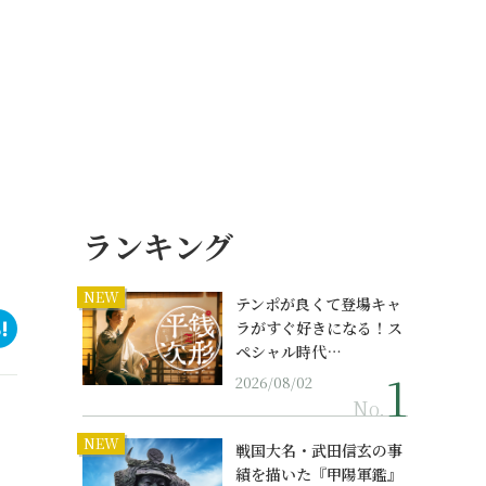
ランキング
NEW
テンポが良くて登場キャ
ラがすぐ好きになる！ス
ペシャル時代…
2026/08/02
No.
NEW
戦国大名・武田信玄の事
績を描いた『甲陽軍鑑』