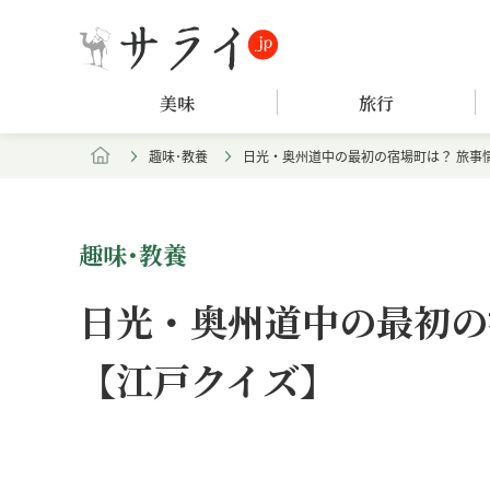
美味
旅行
趣味･教養
日光・奥州道中の最初の宿場町は？ 旅事
趣味･教養
日光・奥州道中の最初の
【江戸クイズ】
Loaded
:
/
Unmute
7.90%