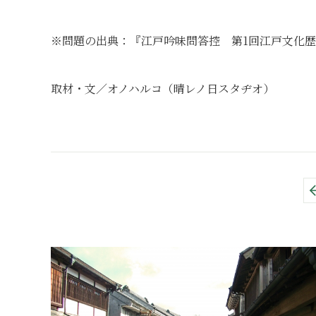
※問題の出典：『江戸吟味問答控 第1回江戸文化
取材・文／オノハルコ（晴レノ日スタヂオ）