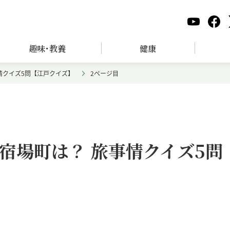
趣味･教養
健康
情クイズ5問【江戸クイズ】
2ページ目
宿場町は？ 旅事情クイズ5問