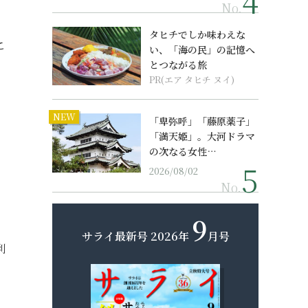
No.
タヒチでしか味わえな
こ
い、「海の民」の記憶へ
とつながる旅
PR(エア タヒチ ヌイ)
NEW
「卑弥呼」「藤原薬子」
「満天姫」。大河ドラマ
の次なる女性…
2026/08/02
No.
9
サライ最新号
2026年
月号
利