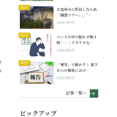
NEW
お盆休みに肝試しならぬ
「幽霊ツアー」。“…
2026/08/07
NEW
ベッドの中で眠れず朝３
時……｜クタクタな…
2026/08/07
け
NEW
「事実」で動かす！ 部下
な
からの報告におけ…
2026/08/07
記事一覧へ
ピックアップ