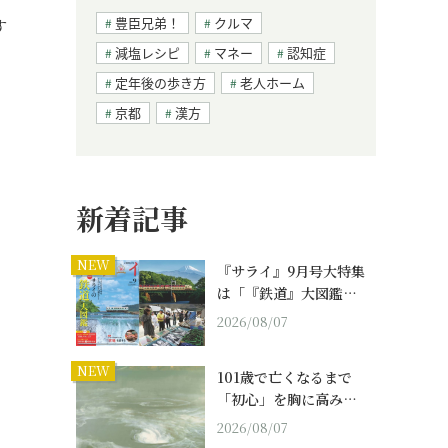
豊臣兄弟！
クルマ
す
減塩レシピ
マネー
認知症
定年後の歩き方
老人ホーム
京都
漢方
新着記事
NEW
『サライ』9月号大特集
は「『鉄道』大図鑑…
2026/08/07
NEW
101歳で亡くなるまで
「初心」を胸に高み…
2026/08/07