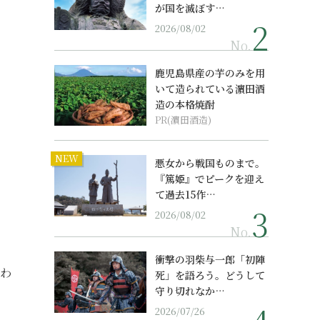
が国を滅ぼす…
2026/08/02
No.
、
鹿児島県産の芋のみを用
いて造られている濵田酒
造の本格焼酎
PR(濵田酒造)
NEW
悪女から戦国ものまで。
『篤姫』でピークを迎え
て過去15作…
2026/08/02
No.
衝撃の羽柴与一郎「初陣
いわ
死」を語ろう。どうして
守り切れなか…
2026/07/26