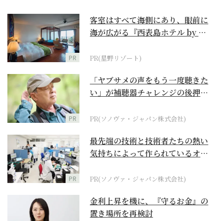
客室はすべて海側にあり、眼前に
海が広がる『西表島ホテル by 星
野リゾート』
PR
PR(星野リゾート)
「ヤブサメの声をもう一度聴きた
い」が補聴器チャレンジの後押し
に
PR
PR(ソノヴァ・ジャパン株式会社)
最先端の技術と技術者たちの熱い
気持ちによって作られているオー
ダーメイド補聴器
PR
PR(ソノヴァ・ジャパン株式会社)
金利上昇を機に、『守るお金』の
置き場所を再検討