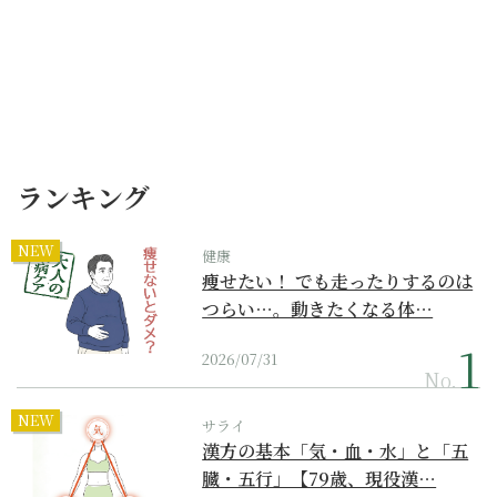
ランキング
NEW
健康
痩せたい！ でも走ったりするのは
つらい…。動きたくなる体…
2026/07/31
No.
NEW
サライ
漢方の基本「気・血・水」と「五
臓・五行」【79歳、現役漢…