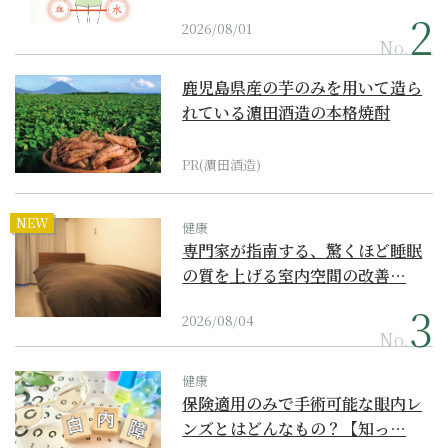
2026/08/01
No.
鹿児島県産の芋のみを用いて造ら
れている濵田酒造の本格焼酎
PR(濵田酒造)
NEW
健康
専門家が指南する、驚くほど睡眠
の質を上げる室内空間の改善…
2026/08/04
No.
健康
保険適用のみで手術可能な眼内レ
ンズとはどんなもの？【知っ…