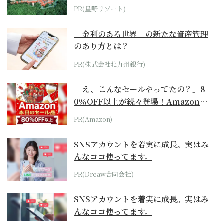
ホテル by...
PR(星野リゾート)
「金利のある世界」の新たな資産管理
のあり方とは？
PR(株式会社北九州銀行)
「え、こんなセールやってたの？」8
0％OFF以上が続々登場！Amazonの
本気が...
PR(Amazon)
SNSアカウントを着実に成長。実はみ
んなココ使ってます。
PR(Dreaw合同会社)
SNSアカウントを着実に成長。実はみ
んなココ使ってます。