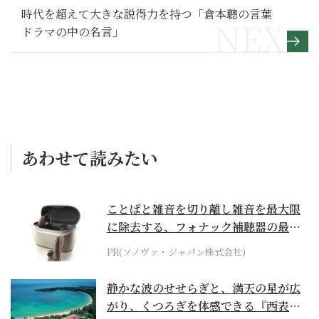
時代を超えて大きな説得力を持つ「倉本聰の言葉
ドラマの中の名言」
あわせて読みたい
ことばと雑音を切り離し雑音を最大限
に除去する、フォナック補聴器の最上
位モデル
PR(ソノヴァ・ジャパン株式会社)
静かな波のせせらぎと、満天の星が広
がり、くつろぎを体感できる『西表島