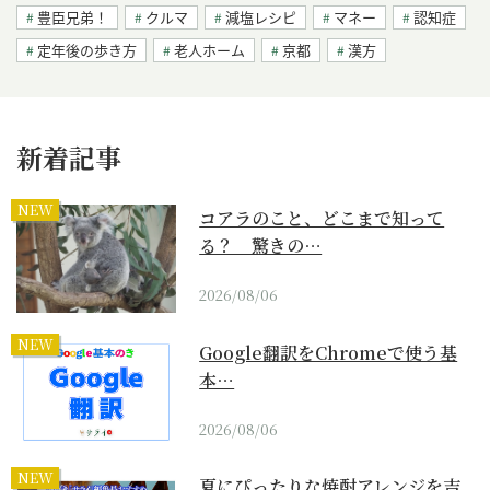
豊臣兄弟！
クルマ
減塩レシピ
マネー
認知症
定年後の歩き方
老人ホーム
京都
漢方
新着記事
NEW
コアラのこと、どこまで知って
る？ 驚きの…
2026/08/06
NEW
Google翻訳をChromeで使う基
本…
2026/08/06
NEW
夏にぴったりな焼酎アレンジを吉