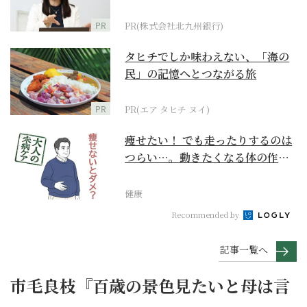
PR
PR(株式会社北九州銀行)
タヒチでしか味わえない、「海の
民」の記憶へとつながる旅
PR
PR(エア タヒチ ヌイ)
痩せたい！ でも走ったりするのは
つらい…。動きたくなる体の作り
方【大人の未病ケア...
健康
Recommended by
記事一覧へ
市毛良枝『百歳の景色見たいと母は言