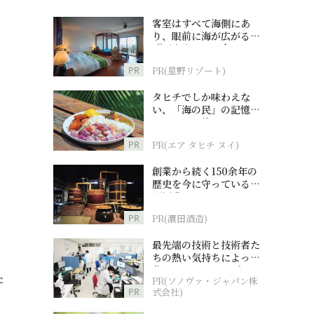
客室はすべて海側にあ
り、眼前に海が広がる
『西表島ホテル by 星野
リゾート』
PR
PR(星野リゾート)
タヒチでしか味わえな
い、「海の民」の記憶へ
とつながる旅
PR
PR(エア タヒチ ヌイ)
創業から続く150余年の
歴史を今に守っている濵
田酒造
PR
PR(濵田酒造)
最先端の技術と技術者た
』
ちの熱い気持ちによって
作られているオーダーメ
た
PR(ソノヴァ・ジャパン株
イド補聴器
PR
式会社)