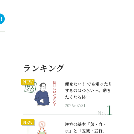
ランキング
NEW
痩せたい！ でも走ったり
するのはつらい…。動き
たくなる体…
2026/07/31
No.
NEW
漢方の基本「気・血・
水」と「五臓・五行」