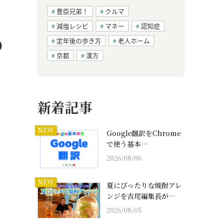
豊臣兄弟！
クルマ
減塩レシピ
マネー
認知症
●
定年後の歩き方
老人ホーム
京都
漢方
新着記事
NEW
Google翻訳をChrome
で使う基本…
2026/08/06
NEW
夏にぴったりな焼酎アレ
ンジを吉尾編集長が…
2026/08/05