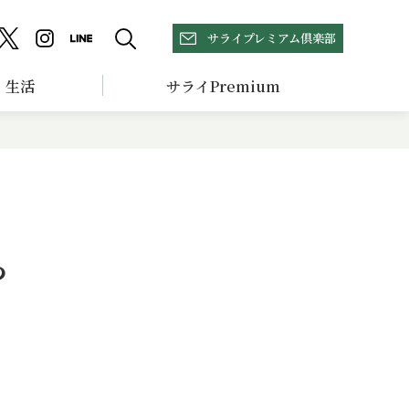
サライプレミアム倶楽部
生活
サライPremium
っ