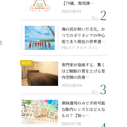
【79歳、現役漢…
2026/08/01
No.
海の民が紡いだ文化。か
つてのポリネシアの中心
地であり現在の世界遺産
方
からみえてくる...
PR(エア タヒチ ヌイ)
NEW
専門家が指南する、驚く
ほど睡眠の質を上げる室
内空間の改善…
を
2026/08/04
No.
保険適用のみで手術可能
な眼内レンズとはどんな
もの？【知っ…
2026/07/18