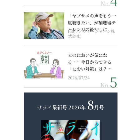
No.
「ヤブサメの声をもう一
度聴きたい」が補聴器チ
ャレンジの後押しに
PR(ソノヴァ・ジャパン株
式会社)
夫のにおいが気にな
る……今日からできる
「におい対策」は？…
2026/07/24
No.
8
サライ最新号
2026年
月号