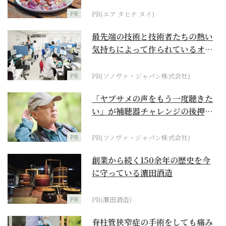
PR
PR(エア タヒチ ヌイ)
最先端の技術と技術者たちの熱い
気持ちによって作られているオー
ダーメイド補聴器
PR
PR(ソノヴァ・ジャパン株式会社)
「ヤブサメの声をもう一度聴きた
い」が補聴器チャレンジの後押し
に
PR
PR(ソノヴァ・ジャパン株式会社)
創業から続く150余年の歴史を今
に守っている濵田酒造
PR
PR(濵田酒造)
脊柱管狭窄症の手術をしても痛み