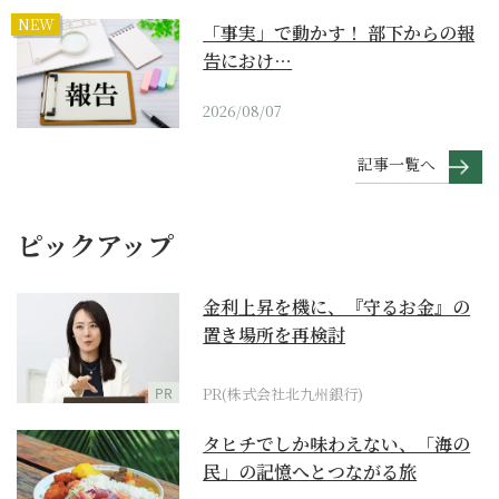
NEW
「事実」で動かす！ 部下からの報
告におけ…
2026/08/07
記事一覧へ
ピックアップ
金利上昇を機に、『守るお金』の
置き場所を再検討
PR
PR(株式会社北九州銀行)
タヒチでしか味わえない、「海の
民」の記憶へとつながる旅