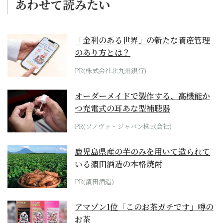
あわせて読みたい
「金利のある世界」の新たな資産管理
のあり方とは？
PR(株式会社北九州銀行)
オーダーメイドで製作する、高機能か
つ充電式の耳あな型補聴器
PR(ソノヴァ・ジャパン株式会社)
鹿児島県産の芋のみを用いて造られて
いる濵田酒造の本格焼酎
PR(濵田酒造)
アマゾン1位「このお茶ガチです」噂の
お茶