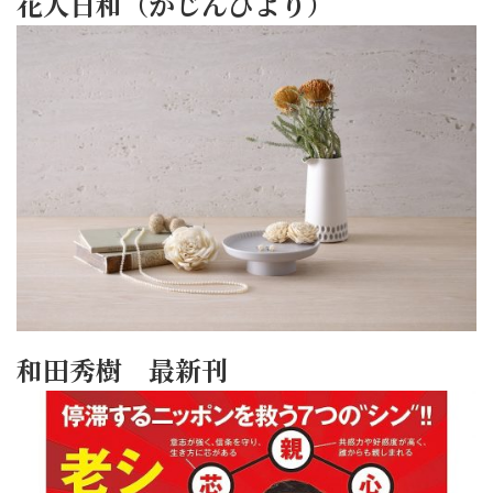
花人日和（かじんびより）
和田秀樹 最新刊