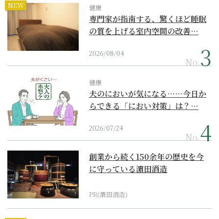
NEW
健康
専門家が指南する、驚くほど睡眠
の質を上げる室内空間の改善…
2026/08/04
No.
健康
夫のにおいが気になる……今日か
らできる「におい対策」は？…
2026/07/24
No.
創業から続く150余年の歴史を今
に守っている濵田酒造
PR(濵田酒造)