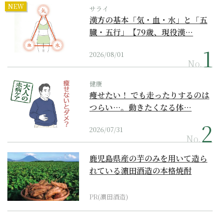
NEW
サライ
漢方の基本「気・血・水」と「五
臓・五行」【79歳、現役漢…
2026/08/01
No.
健康
痩せたい！ でも走ったりするのは
つらい…。動きたくなる体…
2026/07/31
No.
鹿児島県産の芋のみを用いて造ら
れている濵田酒造の本格焼酎
PR(濵田酒造)