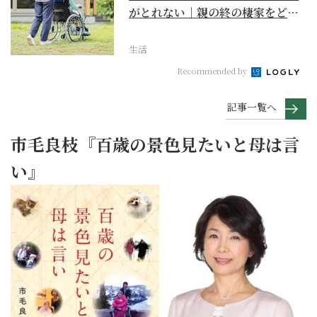
がとれない｜親の終の棲家をどう
選ぶ？【２】
生活
Recommended by
記事一覧へ
市毛良枝『百歳の景色見たいと母は言
い』