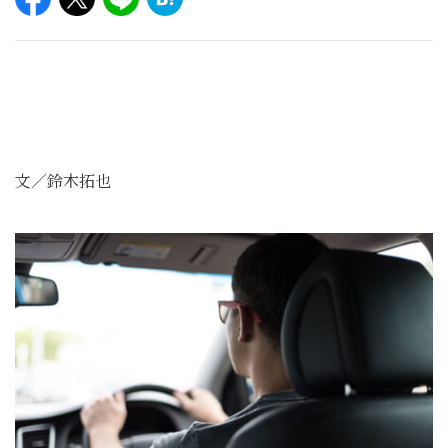
文／鈴木拓也