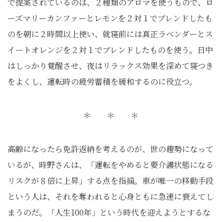
で提案されているのは、２種類のアロマを使うもので、ロ
ーズマリーカンファーとレモンを２対１でブレンドしたも
のを朝に２時間以上使い、就寝前には真正ラベンダーとス
イートオレンジを２対１でブレンドしたものを使う。日中
はしっかり覚醒させ、夜はリラックス効果を深めて寝つき
をよくし、運転時の疲労蓄積を緩和するのに役立つ。
＊ ＊ ＊
高齢になったら免許返納を考えるのが、世の趨勢になって
いるが、時野さんは、「運転をやめると要介護状態になる
リスクが８倍に上昇」する点を指摘。車が唯一の移動手段
という人は、それを奪われると心身ともに急速に衰えてし
まうのだ。「人生100年」という時代を迎えようとするな