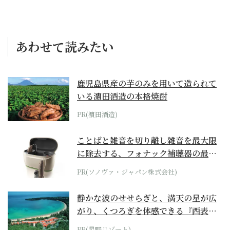
あわせて読みたい
鹿児島県産の芋のみを用いて造られて
いる濵田酒造の本格焼酎
PR(濵田酒造)
ことばと雑音を切り離し雑音を最大限
に除去する、フォナック補聴器の最上
位モデル
PR(ソノヴァ・ジャパン株式会社)
静かな波のせせらぎと、満天の星が広
がり、くつろぎを体感できる『西表島
ホテル by...
PR(星野リゾート)