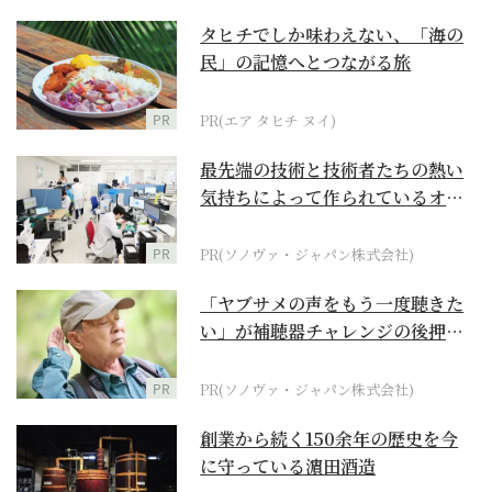
タヒチでしか味わえない、「海の
民」の記憶へとつながる旅
PR
PR(エア タヒチ ヌイ)
最先端の技術と技術者たちの熱い
気持ちによって作られているオー
ダーメイド補聴器
PR
PR(ソノヴァ・ジャパン株式会社)
「ヤブサメの声をもう一度聴きた
い」が補聴器チャレンジの後押し
に
PR
PR(ソノヴァ・ジャパン株式会社)
創業から続く150余年の歴史を今
に守っている濵田酒造