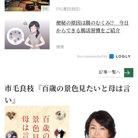
PR
PR(濵田酒造)
便秘の原因は腸のむくみ!? 今日
からできる腸活習慣をご紹介
健康
Recommended by
記事一覧へ
市毛良枝『百歳の景色見たいと母は言
い』