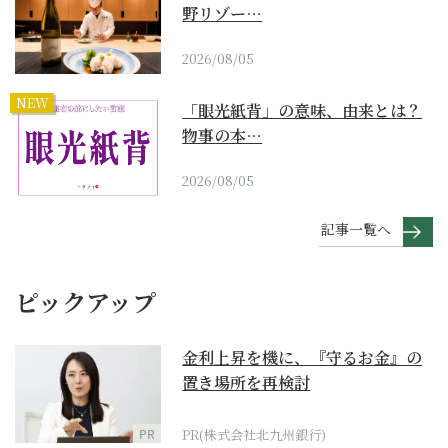
野リゾー…
2026/08/05
NEW
「眼光紙背」の意味、由来とは？
物事の本…
2026/08/05
記事一覧へ
ピックアップ
金利上昇を機に、『守るお金』の
置き場所を再検討
PR
PR(株式会社北九州銀行)