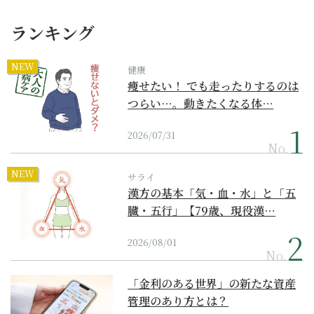
ランキング
NEW
健康
痩せたい！ でも走ったりするのは
つらい…。動きたくなる体…
2026/07/31
No.
NEW
サライ
漢方の基本「気・血・水」と「五
臓・五行」【79歳、現役漢…
2026/08/01
No.
「金利のある世界」の新たな資産
管理のあり方とは？