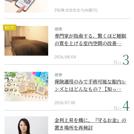
PR(株式会社北九州銀行)
NEW
健康
専門家が指南する、驚くほど睡眠
の質を上げる室内空間の改善…
2026/08/04
No.
健康
保険適用のみで手術可能な眼内レ
ンズとはどんなもの？【知っ…
2026/07/18
No.
金利上昇を機に、『守るお金』の
置き場所を再検討