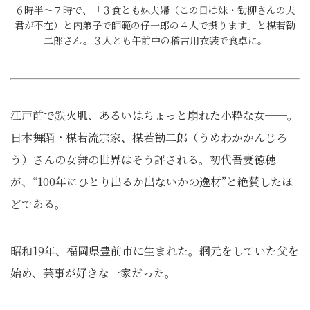
６時半～７時で、「３食とも妹夫婦（この日は妹・勧柳さんの夫
君が不在）と内弟子で師範の仔一郎の４人で摂ります」と楳若勧
二郎さん。３人とも午前中の稽古用衣装で食卓に。
江戸前で鉄火肌、あるいはちょっと崩れた小粋な女──。
日本舞踊・楳若流宗家、楳若勧二郎（うめわかかんじろ
う）さんの女舞の世界はそう評される。初代吾妻徳穂
が、“100年にひとり出るか出ないかの逸材”と絶賛したほ
どである。
昭和19年、福岡県豊前市に生まれた。網元をしていた父を
始め、芸事が好きな一家だった。