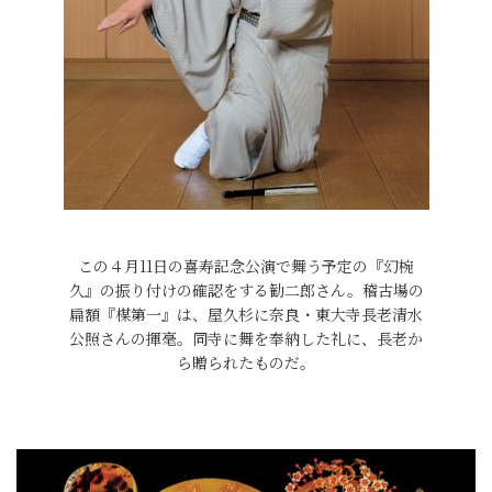
この４月11日の喜寿記念公演で舞う予定の『幻椀
久』の振り付けの確認をする勧二郎さん。稽古場の
扁額『楳第一』は、屋久杉に奈良・東大寺長老清水
公照さんの揮毫。同寺に舞を奉納した礼に、長老か
ら贈られたものだ。