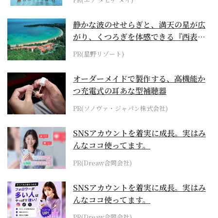
静かな波のせせらぎと、満天の星が広
がり、くつろぎを体感できる『西表島
ホテル by...
PR(星野リゾート)
オーダーメイドで製作する、高機能か
つ充電式の耳あな型補聴器
PR(ソノヴァ・ジャパン株式会社)
SNSアカウントを着実に成長。実はみ
んなココ使ってます。
PR(Dreaw合同会社)
SNSアカウントを着実に成長。実はみ
んなココ使ってます。
PR(Dreaw合同会社)