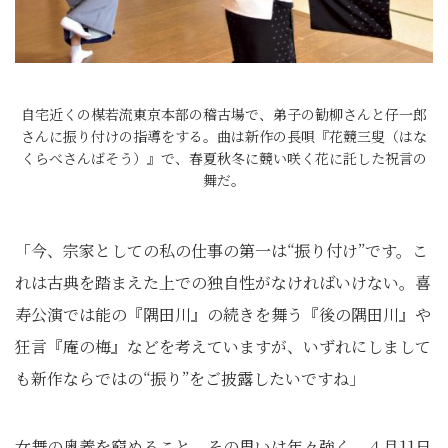
自宅近くの楳若流東京本部の稽古場で、弟子の勧柳さんと仔一郎
さんに振り付けの指導をする。曲は新作の長唄『花競三叟（はな
くらべさんばそう）』で、春夏秋冬に競い咲く花に託した祝言の
舞だ。
「今、宗家としての私の仕事の第一は“振り付け”です。こ
れは古典を踏まえた上での独自性がなければいけない。喜
寿公演では能の『隅田川』の続きを舞う『後の隅田川』や
狂言『庵の梅』などを考えていますが、いずれにしまして
も新作ならではの“振り”をご披露したいですね」
女舞の奥義を窮めること。その思いは年々強く、４月11日