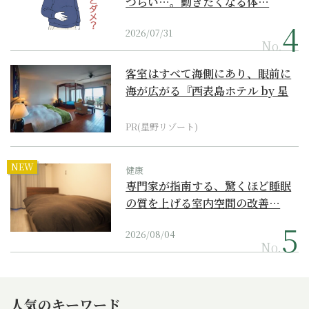
つらい…。動きたくなる体…
2026/07/31
No.
客室はすべて海側にあり、眼前に
海が広がる『西表島ホテル by 星
野リゾート』
PR(星野リゾート)
NEW
健康
専門家が指南する、驚くほど睡眠
の質を上げる室内空間の改善…
2026/08/04
No.
人気のキーワード