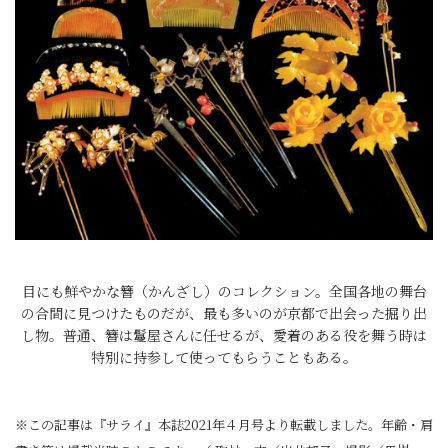
目にも鮮やかな簪（かんざし）のコレクション。全国各地の舞台
の合間に見つけたものだが、最も多いのが京都で出会った掘り出
し物。普通、簪は鬘屋さんに任せるが、愛着のある役を舞う時は
特別に持参して使ってもらうこともある。
※この記事は『サライ』本誌2021年４月号より転載しました。年齢・肩