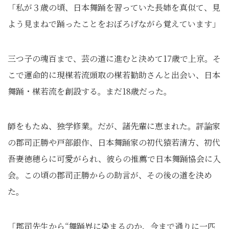
「私が３歳の頃、日本舞踊を習っていた長姉を真似て、見
よう見まねで踊ったことをおぼろげながら覚えています」
三つ子の魂百まで、芸の道に進むと決めて17歳で上京。そ
こで運命的に現楳若流頭取の楳若勧助さんと出会い、日本
舞踊・楳若流を創設する。まだ18歳だった。
師をもたぬ、独学修業。だが、諸先輩に恵まれた。評論家
の郡司正勝や戸部銀作、日本舞踊家の初代猿若清方、初代
吾妻徳穂らに可愛がられ、彼らの推薦で日本舞踊協会に入
会。この頃の郡司正勝からの助言が、その後の道を決め
た。
「郡司先生から“舞踊界に染まるのか、今まで通りに一匹