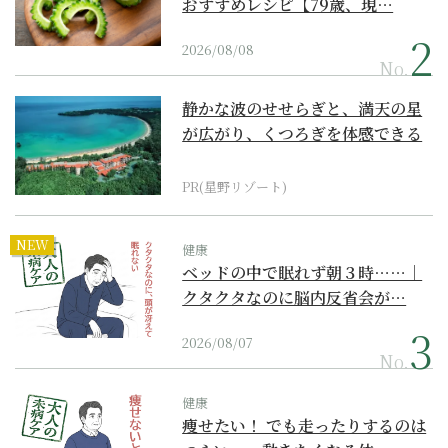
おすすめレシピ【79歳、現…
2026/08/08
No.
静かな波のせせらぎと、満天の星
が広がり、くつろぎを体感できる
『西表島ホテル by...
PR(星野リゾート)
NEW
健康
ベッドの中で眠れず朝３時……｜
クタクタなのに脳内反省会が…
2026/08/07
No.
健康
痩せたい！ でも走ったりするのは