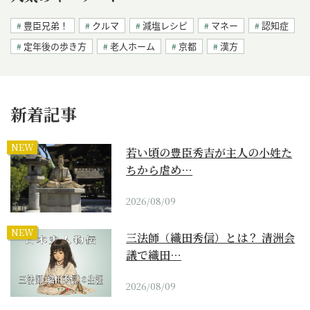
豊臣兄弟！
クルマ
減塩レシピ
マネー
認知症
定年後の歩き方
老人ホーム
京都
漢方
新着記事
NEW
若い頃の豊臣秀吉が主人の小姓た
ちから虐め…
2026/08/09
NEW
三法師（織田秀信）とは？ 清洲会
議で織田…
2026/08/09