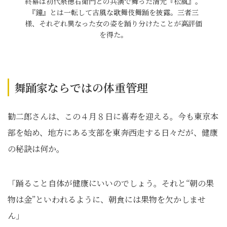
終幕は初代泉徳右衛門との共演で舞った清元『松風』。
『鐘』とは一転して古風な歌舞伎舞踊を披露。三者三
様、それぞれ異なった女の姿を踊り分けたことが高評価
を得た。
舞踊家ならではの体重管理
勧二郎さんは、この４月８日に喜寿を迎える。今も東京本
部を始め、地方にある支部を東奔西走する日々だが、健康
の秘訣は何か。
「踊ること自体が健康にいいのでしょう。それと“朝の果
物は金”といわれるように、朝食には果物を欠かしませ
ん」