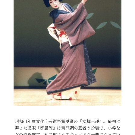
昭和61年度文化庁芸術祭賞受賞の『女舞三趣』。最初に
舞った長唄『都風流』は新派調の芸者の扮装で、小粋な
女の姿を確立。勧二郎さんの今も大切な一曲になってい