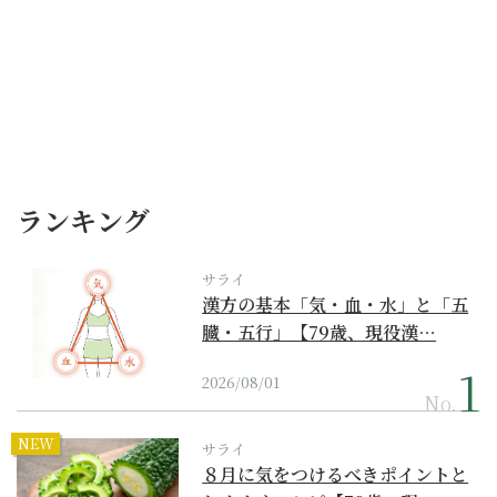
ランキング
サライ
漢方の基本「気・血・水」と「五
臓・五行」【79歳、現役漢…
2026/08/01
No.
NEW
サライ
８月に気をつけるべきポイントと