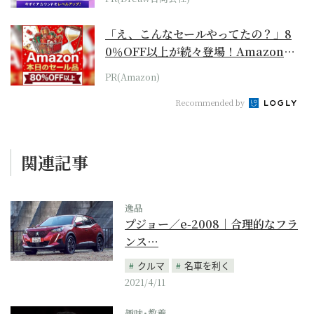
「え、こんなセールやってたの？」8
0％OFF以上が続々登場！Amazonの
本気が...
PR(Amazon)
Recommended by
関連記事
逸品
プジョー／e-2008｜合理的なフラ
ンス…
クルマ
名車を利く
2021/4/11
趣味･教養