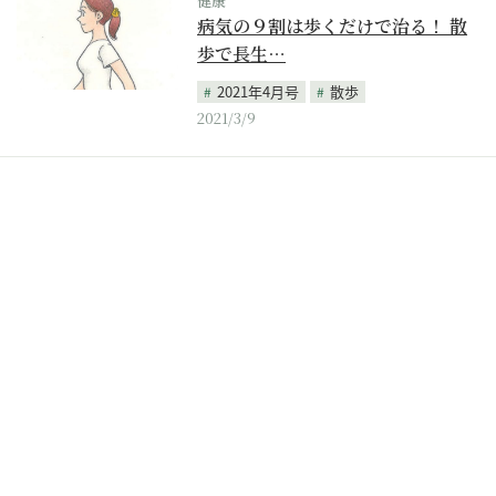
健康
病気の９割は歩くだけで治る！ 散
歩で長生…
2021年4月号
散歩
2021/3/9