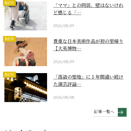
NEW
「ママ」との同居。壁はないけれ
ど感じる「…
2026/08/09
NEW
貴重な日本美術作品が初の里帰り
【大英博物…
2026/08/09
NEW
「落語の聖地」に１年間通い続け
た演芸評論…
2026/08/08
記事一覧へ