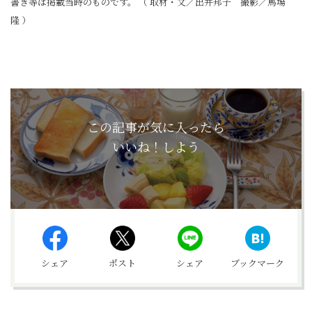
書き等は掲載当時のものです。 （ 取材・文／出井邦子 撮影／馬場
隆 ）
この記事が気に入ったら
いいね！しよう
シェア
ポスト
シェア
ブックマーク