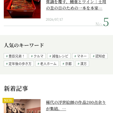
常識を覆す、鰻重とワイン｜土用
の丑の日のための一本を本家…
2026/07/17
No.
人気のキーワード
豊臣兄弟！
クルマ
減塩レシピ
マネー
認知症
定年後の歩き方
老人ホーム
京都
漢方
新着記事
NEW
稀代の浮世絵師の作品200点余り
が集結。…