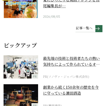
尾編集長が…
2026/08/05
記事一覧へ
ピックアップ
最先端の技術と技術者たちの熱い
気持ちによって作られているオー
ダーメイド補聴器
PR
PR(ソノヴァ・ジャパン株式会社)
創業から続く150余年の歴史を今
に守っている濵田酒造
PR
PR(濵田酒造)