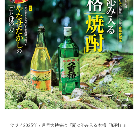
サライ2025年７月号大特集は『夏に沁み入る本格「焼酎」』