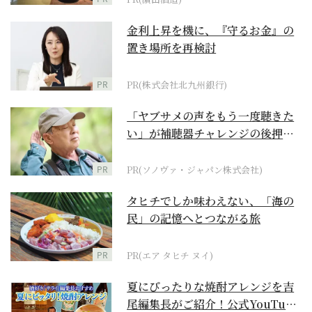
金利上昇を機に、『守るお金』の
置き場所を再検討
PR
PR(株式会社北九州銀行)
「ヤブサメの声をもう一度聴きた
い」が補聴器チャレンジの後押し
に
PR
PR(ソノヴァ・ジャパン株式会社)
タヒチでしか味わえない、「海の
民」の記憶へとつながる旅
PR
PR(エア タヒチ ヌイ)
夏にぴったりな焼酎アレンジを吉
尾編集長がご紹介！公式YouTube