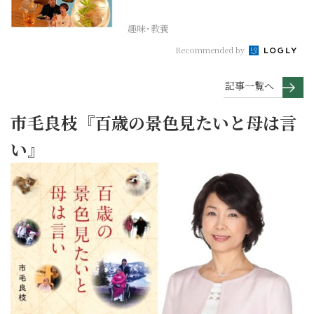
【まったりサラ...
趣味･教養
Recommended by
記事一覧へ
市毛良枝『百歳の景色見たいと母は言
い』