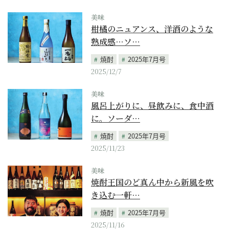
美味
柑橘のニュアンス、洋酒のような
熟成感…ソ…
焼酎
2025年7月号
2025/12/7
美味
風呂上がりに、昼飲みに、食中酒
に。ソーダ…
焼酎
2025年7月号
2025/11/23
美味
焼酎王国のど真ん中から新風を吹
き込む一軒…
焼酎
2025年7月号
2025/11/16