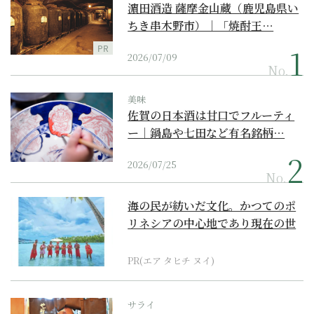
濵田酒造 薩摩金山蔵（鹿児島県い
ちき串木野市）｜「焼酎王…
PR
2026/07/09
No.
美味
佐賀の日本酒は甘口でフルーティ
ー｜鍋島や七田など有名銘柄…
2026/07/25
No.
海の民が紡いだ文化。かつてのポ
リネシアの中心地であり現在の世
界遺産からみえてくる...
PR(エア タヒチ ヌイ)
サライ