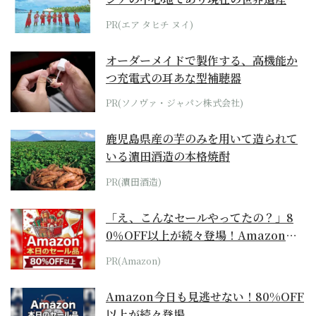
らみえてくる...
PR(エア タヒチ ヌイ)
オーダーメイドで製作する、高機能か
つ充電式の耳あな型補聴器
PR(ソノヴァ・ジャパン株式会社)
鹿児島県産の芋のみを用いて造られて
いる濵田酒造の本格焼酎
PR(濵田酒造)
「え、こんなセールやってたの？」8
0％OFF以上が続々登場！Amazonの
本気が...
PR(Amazon)
Amazon今日も見逃せない！80%OFF
以上が続々登場