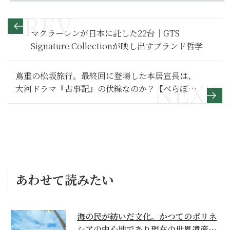
マクラーレンが日本に託した22台｜GTS
Signature Collectionが映し出すブランド哲学
蔦重の松坂旅行。最終回に登場した本居宣長は、
大河ドラマ『古事記』の伏線なのか？【べらぼう
～蔦重栄華乃夢噺～ 満喫リポート】48
あわせて読みたい
海の民が紡いだ文化。かつてのポリネ
シアの中心地であり現在の世界遺産か