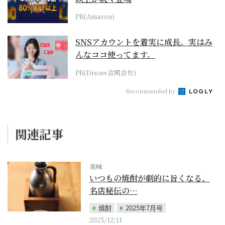
PR(Amazon)
SNSアカウントを着実に成長。実はみ
んなココ使ってます。
PR(Dreaw合同会社)
Recommended by
関連記事
美味
いつもの焼酎が劇的に旨くなる、
名店秘伝の…
焼酎
2025年7月号
2025/12/11