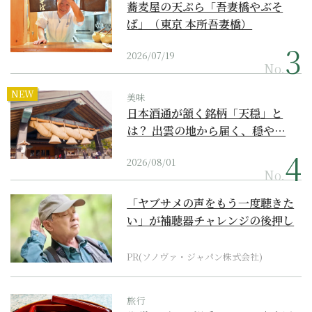
蕎麦屋の天ぷら「吾妻橋やぶそ
ば」（東京 本所吾妻橋）
2026/07/19
No.
NEW
美味
日本酒通が頷く銘柄「天穏」と
は？ 出雲の地から届く、穏や…
2026/08/01
No.
「ヤブサメの声をもう一度聴きた
い」が補聴器チャレンジの後押し
に
PR(ソノヴァ・ジャパン株式会社)
旅行