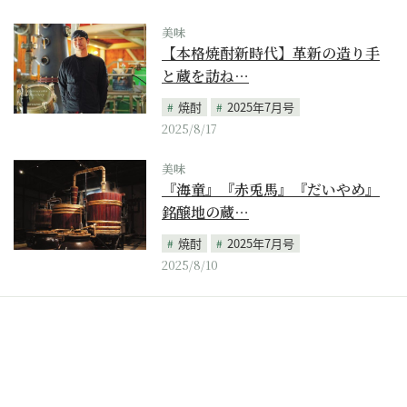
美味
【本格焼酎新時代】革新の造り手
と蔵を訪ね…
焼酎
2025年7月号
2025/8/17
美味
『海童』『赤兎馬』『だいやめ』
銘醸地の蔵…
焼酎
2025年7月号
2025/8/10