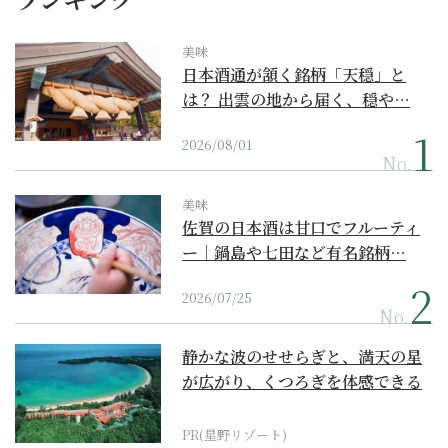
美味
日本酒通が頷く銘柄「天穏」と
は？ 出雲の地から届く、穏や…
2026/08/01
No.
美味
佐賀の日本酒は甘口でフルーティ
ー｜鍋島や七田など有名銘柄…
2026/07/25
No.
静かな波のせせらぎと、満天の星
が広がり、くつろぎを体感できる
『西表島ホテル by...
PR(星野リゾート)