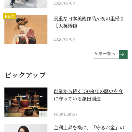
2026/08/09
NEW
貴重な日本美術作品が初の里帰り
【大英博物…
2026/08/09
記事一覧へ
ピックアップ
創業から続く150余年の歴史を今
に守っている濵田酒造
PR
PR(濵田酒造)
金利上昇を機に、『守るお金』の