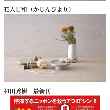
花人日和（かじんびより）
和田秀樹 最新刊