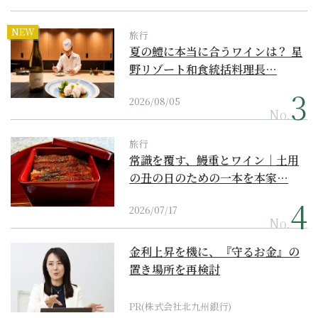
NEW
旅行
夏の鱧に本当に合うワインは？ 星
野リゾート和食統括料理長…
2026/08/05
No.
旅行
常識を覆す、鰻重とワイン｜土用
の丑の日のための一本を本家…
2026/07/17
No.
金利上昇を機に、『守るお金』の
置き場所を再検討
PR(株式会社北九州銀行)