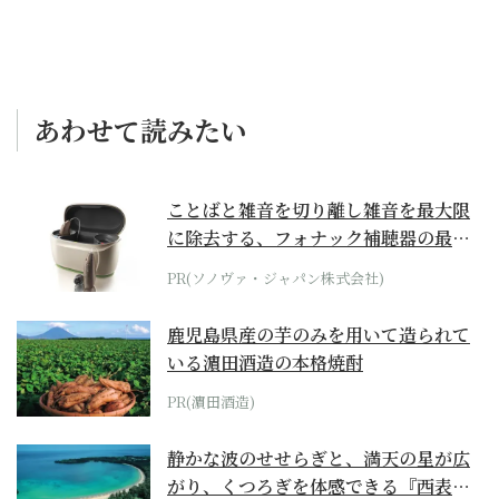
あわせて読みたい
ことばと雑音を切り離し雑音を最大限
に除去する、フォナック補聴器の最上
位モデル
PR(ソノヴァ・ジャパン株式会社)
鹿児島県産の芋のみを用いて造られて
いる濵田酒造の本格焼酎
PR(濵田酒造)
静かな波のせせらぎと、満天の星が広
がり、くつろぎを体感できる『西表島