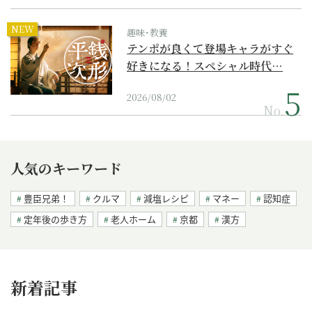
NEW
趣味･教養
テンポが良くて登場キャラがすぐ
好きになる！スペシャル時代…
2026/08/02
No.
人気のキーワード
豊臣兄弟！
クルマ
減塩レシピ
マネー
認知症
定年後の歩き方
老人ホーム
京都
漢方
新着記事