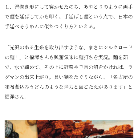
し、渦巻き形にして寝かせたのち、あやとりのように両手
で麵を延ばしてから叩く。手延ばし麵という点で、日本の
手延べそうめんに似たつくり方といえる。
「光沢のある生糸を取り出すような、まさにシルクロード
の麵！」と福澤さんも興奮気味に麵打ちを実況。麵を茹
で、水で締めて、その上に野菜や羊肉の餡をかければ、ラ
グマンの出来上がり。長い麵をたぐりながら、「名古屋の
味噌煮込みうどんのような弾力と歯ごたえがあります」と
福澤さん。