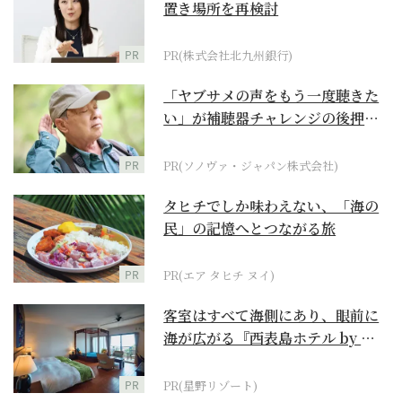
置き場所を再検討
PR
PR(株式会社北九州銀行)
「ヤブサメの声をもう一度聴きた
い」が補聴器チャレンジの後押し
に
PR
PR(ソノヴァ・ジャパン株式会社)
タヒチでしか味わえない、「海の
民」の記憶へとつながる旅
PR
PR(エア タヒチ ヌイ)
客室はすべて海側にあり、眼前に
海が広がる『西表島ホテル by 星
野リゾート』
PR
PR(星野リゾート)