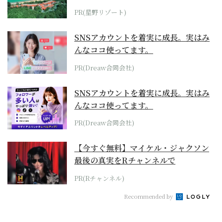
ホテル by...
PR(星野リゾート)
SNSアカウントを着実に成長。実はみ
んなココ使ってます。
PR(Dreaw合同会社)
SNSアカウントを着実に成長。実はみ
んなココ使ってます。
PR(Dreaw合同会社)
【今すぐ無料】マイケル・ジャクソン
最後の真実をRチャンネルで
PR(Rチャンネル)
Recommended by