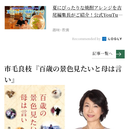
夏にぴったりな焼酎アレンジを吉
尾編集長がご紹介！公式YouTube
【まったりサラ...
趣味･教養
Recommended by
記事一覧へ
市毛良枝『百歳の景色見たいと母は言
い』