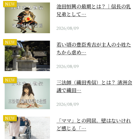
NEW
池田恒興の最期とは？｜信長の乳
兄弟として…
2026/08/09
NEW
若い頃の豊臣秀吉が主人の小姓た
ちから虐め…
2026/08/09
NEW
三法師（織田秀信）とは？ 清洲会
議で織田…
2026/08/09
NEW
「ママ」との同居。壁はないけれ
ど感じる「…