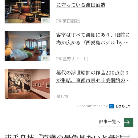
に守っている濵田酒造
PR
PR(濵田酒造)
客室はすべて海側にあり、眼前に
海が広がる『西表島ホテル by 星
野リゾート』
PR
PR(星野リゾート)
稀代の浮世絵師の作品200点余り
が集結。京都市京セラ美術館の
「浮世絵スーパークリ...
催し物
Recommended by
記事一覧へ
市毛良枝『百歳の景色見たいと母は言