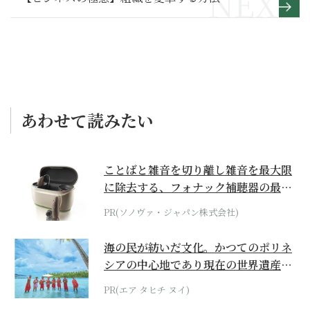
あわせて読みたい
ことばと雑音を切り離し雑音を最大限
に除去する、フォナック補聴器の最上
位モデル
PR(ソノヴァ・ジャパン株式会社)
海の民が紡いだ文化。かつてのポリネ
シアの中心地であり現在の世界遺産か
らみえてくる...
PR(エア タヒチ ヌイ)