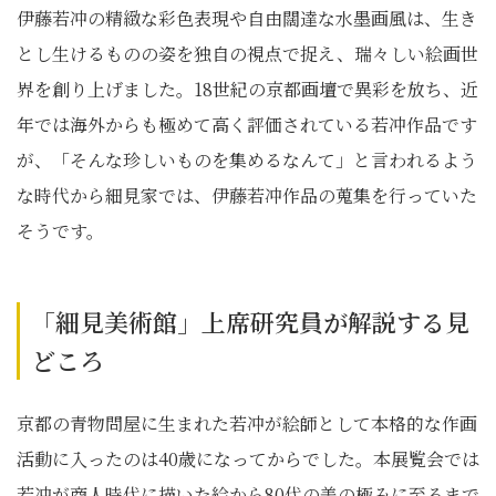
伊藤若冲の精緻な彩色表現や自由闊達な水墨画風は、生き
とし生けるものの姿を独自の視点で捉え、瑞々しい絵画世
界を創り上げました。18世紀の京都画壇で異彩を放ち、近
年では海外からも極めて高く評価されている若冲作品です
が、「そんな珍しいものを集めるなんて」と言われるよう
な時代から細見家では、伊藤若冲作品の蒐集を行っていた
そうです。
「細見美術館」上席研究員が解説する見
どころ
京都の青物問屋に生まれた若冲が絵師として本格的な作画
活動に入ったのは40歳になってからでした。本展覧会では
若冲が商人時代に描いた絵から80代の美の極みに至るまで