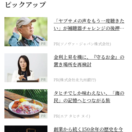
ピックアップ
「ヤブサメの声をもう一度聴きた
い」が補聴器チャレンジの後押し
に
PR
PR(ソノヴァ・ジャパン株式会社)
金利上昇を機に、『守るお金』の
置き場所を再検討
PR
PR(株式会社北九州銀行)
タヒチでしか味わえない、「海の
民」の記憶へとつながる旅
PR
PR(エア タヒチ ヌイ)
創業から続く150余年の歴史を今