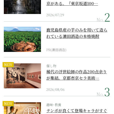
京がある。『東京坂道100…
2026/07/29
No.
鹿児島県産の芋のみを用いて造ら
れている濵田酒造の本格焼酎
PR(濵田酒造)
NEW
催し物
稀代の浮世絵師の作品200点余り
が集結。京都市京セラ美術…
2026/08/06
No.
NEW
趣味･教養
テンポが良くて登場キャラがすぐ