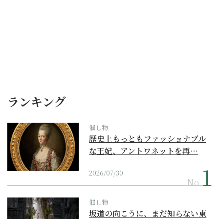
ランキング
催し物
歴史上もっともファッショナブル
な王妃、アントワネットを再…
2026/07/30
No.
催し物
坂道の向こうに、まだ知らない東