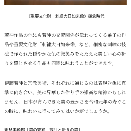
《重要文化財 刺繍大日如来像》鎌倉時代
若冲作品の他にも若冲の交流関係が伝わってくる弟子の作
品や重要文化財「刺繍大日如来像」など、細密な刺繍の技
法で作られた穏やかな仏の微笑みをたたえた美しい心の祈
りを感じさせる作品も同時に味わうことができます。
伊藤若冲と宗教美術、それぞれに通じるのは表現対象に真
摯に向き合い、美に昇華した作り手の崇高な精神かもしれ
ません。日本が育んできた美の豊かさを令和元年の寿ぐこ
の時に、味わいに行ってみてはいかがでしょうか。
細見美術館【美の饗宴 若冲と祈りの美】