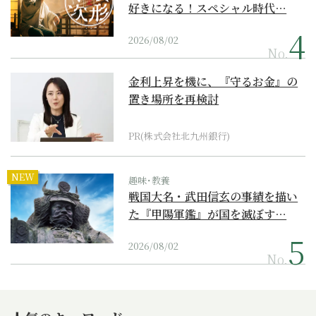
好きになる！スペシャル時代…
2026/08/02
No.
金利上昇を機に、『守るお金』の
置き場所を再検討
PR(株式会社北九州銀行)
NEW
趣味･教養
戦国大名・武田信玄の事績を描い
た『甲陽軍鑑』が国を滅ぼす…
2026/08/02
No.