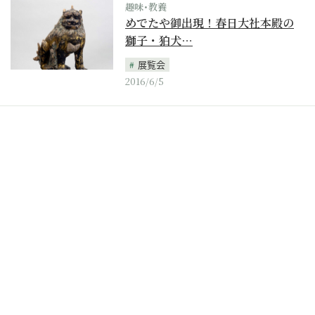
趣味･教養
めでたや御出現！春日大社本殿の
獅子・狛犬…
展覧会
2016/6/5