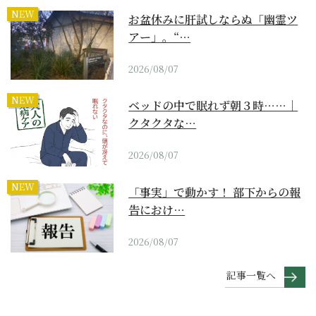
NEW
お盆休みに肝試しならぬ「幽霊ツ
アー」。“…
2026/08/07
NEW
ベッドの中で眠れず朝３時……｜
クタクタな…
2026/08/07
NEW
「事実」で動かす！ 部下からの報
告におけ…
2026/08/07
記事一覧へ