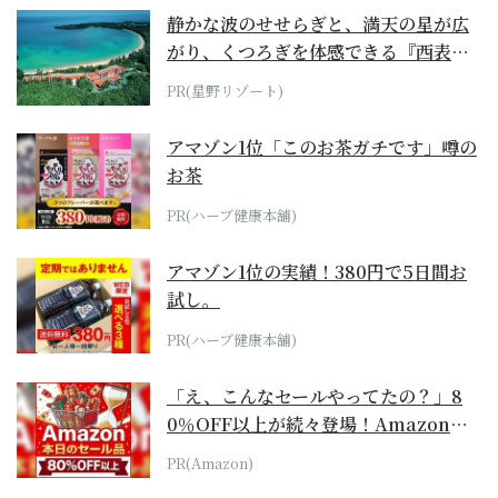
静かな波のせせらぎと、満天の星が広
がり、くつろぎを体感できる『西表島
ホテル by...
PR(星野リゾート)
アマゾン1位「このお茶ガチです」噂の
お茶
PR(ハーブ健康本舗)
アマゾン1位の実績！380円で5日間お
試し。
PR(ハーブ健康本舗)
「え、こんなセールやってたの？」8
0％OFF以上が続々登場！Amazonの
本気が...
PR(Amazon)