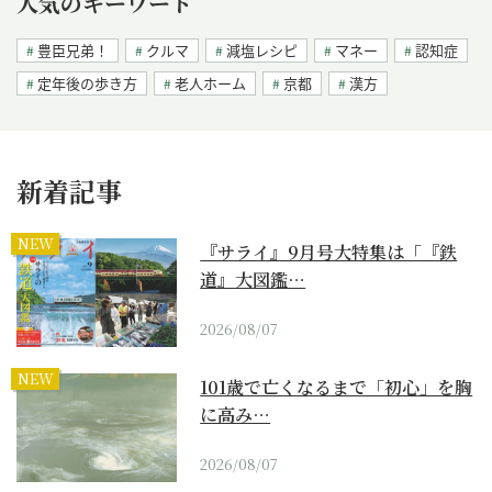
人気のキーワード
豊臣兄弟！
クルマ
減塩レシピ
マネー
認知症
定年後の歩き方
老人ホーム
京都
漢方
新着記事
NEW
『サライ』9月号大特集は「『鉄
道』大図鑑…
2026/08/07
NEW
101歳で亡くなるまで「初心」を胸
に高み…
2026/08/07