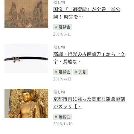
催し物
国宝『一遍聖絵』が全巻一挙公
開！ 時宗を…
展覧会
2019/5/11
催し物
高綱・行光の古備前刀工から一文
字・長船な…
展覧会
刀剣
2019/4/13
催し物
京都市内に残った貴重な鎌倉彫刻
がズラリ【…
展覧会
2018/11/10