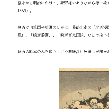
幕末から明治にかけて、狩野派でありながら浮世絵も
1889）。
暁斎は肉筆画や版画のほかに、葛飾北斎の『北斎漫
画』、『暁斎酔画』、『暁斎百鬼画談』などの絵本
暁斎の絵本のみを取り上げた興味深い展覧会が開かれ