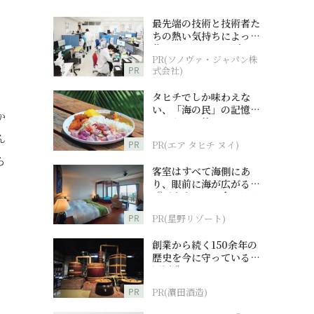
最先端の技術と技術者た
ちの熱い気持ちによって
作られているオーダーメ
PR(ソノヴァ・ジャパン株
イド補聴器
PR
式会社)
タヒチでしか味わえな
い、「海の民」の記憶へ
か
とつながる旅
ん
PR
PR(エア タヒチ ヌイ)
ら
客室はすべて海側にあ
り、眼前に海が広がる
『西表島ホテル by 星野
リゾート』
PR
PR(星野リゾート)
創業から続く150余年の
歴史を今に守っている濵
田酒造
PR
PR(濵田酒造)