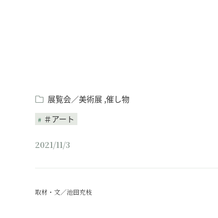
展覧会／美術展
催し物
＃アート
2021/11/3
取材・文／池田充枝