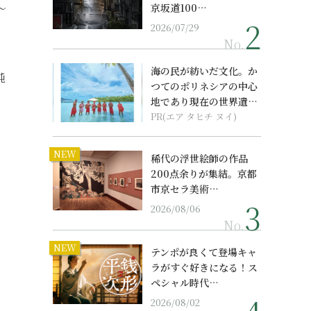
～
京坂道100…
2026/07/29
No.
海の民が紡いだ文化。か
鈍
つてのポリネシアの中心
地であり現在の世界遺産
からみえてくる...
PR(エア タヒチ ヌイ)
NEW
稀代の浮世絵師の作品
200点余りが集結。京都
市京セラ美術…
2026/08/06
No.
NEW
テンポが良くて登場キャ
ラがすぐ好きになる！ス
ペシャル時代…
2026/08/02