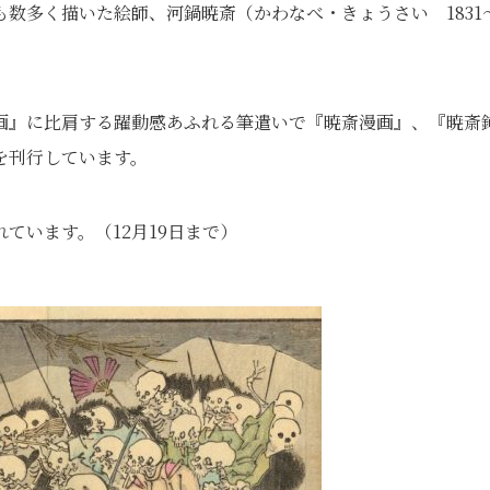
数多く描いた絵師、河鍋暁斎（かわなべ・きょうさい 1831
画』に比肩する躍動感あふれる筆遣いで『暁斎漫画』、『暁斎
を刊行しています。
ています。（12月19日まで）