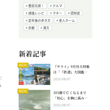
豊臣兄弟！
クルマ
減塩レシピ
マネー
認知症
定年後の歩き方
老人ホーム
京都
漢方
新着記事
NEW
『サライ』9月号大特集
は「『鉄道』大図鑑…
上
2026/08/07
れ
NEW
101歳で亡くなるまで
「初心」を胸に高み…
2026/08/07