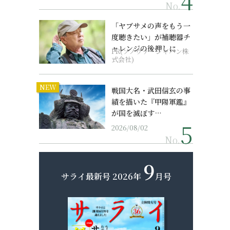
No.
「ヤブサメの声をもう一
度聴きたい」が補聴器チ
ャレンジの後押しに
PR(ソノヴァ・ジャパン株
式会社)
NEW
戦国大名・武田信玄の事
績を描いた『甲陽軍鑑』
が国を滅ぼす…
2026/08/02
No.
9
サライ最新号
2026年
月号