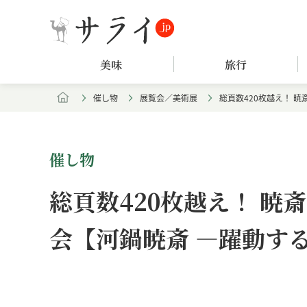
美味
旅行
催し物
展覧会／美術展
総頁数420枚越え！ 
催し物
総頁数420枚越え！ 
会【河鍋暁斎 ―躍動す
Loaded
:
/
Unmute
7.61%