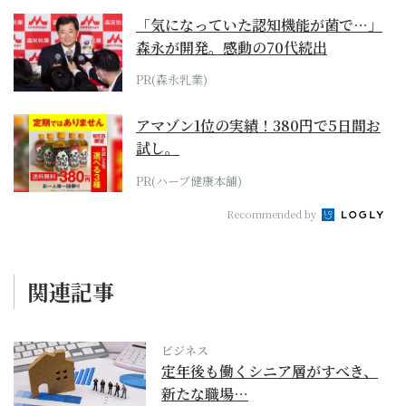
「気になっていた認知機能が菌で…」
森永が開発。感動の70代続出
PR(森永乳業)
アマゾン1位の実績！380円で5日間お
試し。
PR(ハーブ健康本舗)
Recommended by
関連記事
ビジネス
定年後も働くシニア層がすべき、
新たな職場…