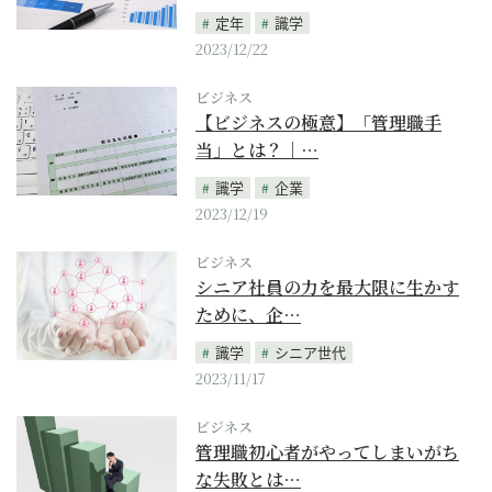
定年
識学
2023/12/22
ビジネス
【ビジネスの極意】「管理職手
当」とは？｜…
識学
企業
2023/12/19
ビジネス
シニア社員の力を最大限に生かす
ために、企…
識学
シニア世代
2023/11/17
ビジネス
管理職初心者がやってしまいがち
な失敗とは…