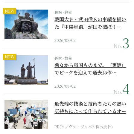
NEW
趣味･教養
戦国大名・武田信玄の事績を描い
た『甲陽軍鑑』が国を滅ぼす…
2026/08/02
No.
NEW
趣味･教養
悪女から戦国ものまで。『篤姫』
でピークを迎えて過去15作…
2026/08/02
No.
最先端の技術と技術者たちの熱い
気持ちによって作られているオー
ダーメイド補聴器
PR(ソノヴァ・ジャパン株式会社)