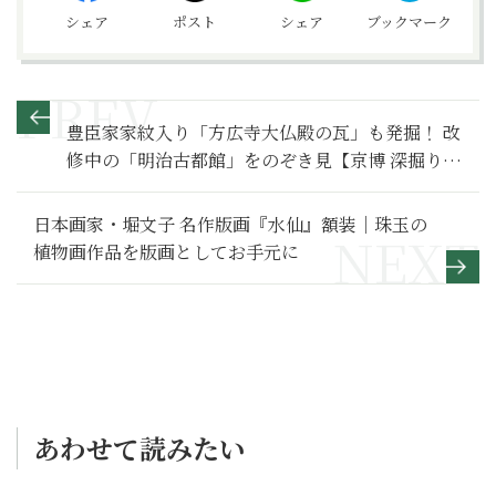
シェア
ポスト
シェア
ブックマーク
豊臣家家紋入り「方広寺大仏殿の瓦」も発掘！ 改
修中の「明治古都館」をのぞき見【京博 深掘りさ
んぽ】２
日本画家・堀文子 名作版画『水仙』額装｜珠玉の
植物画作品を版画としてお手元に
あわせて読みたい