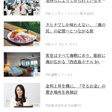
気持ちによって作られているオー
ダーメイド補聴器
PR
PR(ソノヴァ・ジャパン株式会社)
タヒチでしか味わえない、「海の
民」の記憶へとつながる旅
PR
PR(エア タヒチ ヌイ)
客室はすべて海側にあり、眼前に
海が広がる『西表島ホテル by 星
野リゾート』
PR
PR(星野リゾート)
金利上昇を機に、『守るお金』の
置き場所を再検討
PR
PR(株式会社北九州銀行)