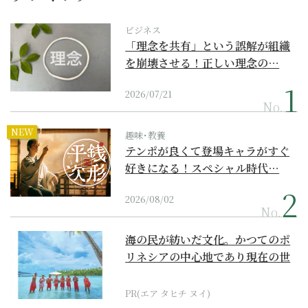
ビジネス
「理念を共有」という誤解が組織
を崩壊させる！正しい理念の…
2026/07/21
No.
NEW
趣味･教養
テンポが良くて登場キャラがすぐ
好きになる！スペシャル時代…
2026/08/02
No.
海の民が紡いだ文化。かつてのポ
リネシアの中心地であり現在の世
界遺産からみえてくる...
PR(エア タヒチ ヌイ)