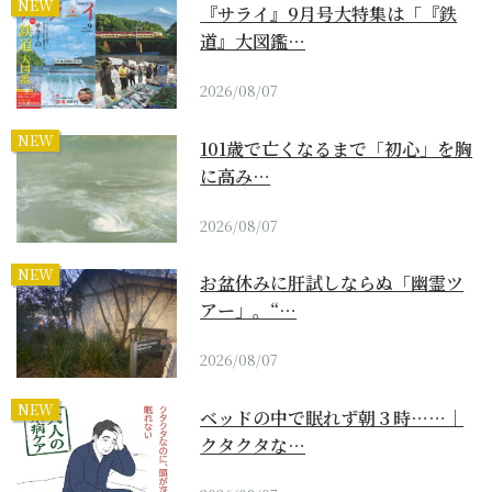
NEW
『サライ』9月号大特集は「『鉄
道』大図鑑…
2026/08/07
NEW
101歳で亡くなるまで「初心」を胸
に高み…
2026/08/07
NEW
お盆休みに肝試しならぬ「幽霊ツ
アー」。“…
2026/08/07
NEW
ベッドの中で眠れず朝３時……｜
クタクタな…