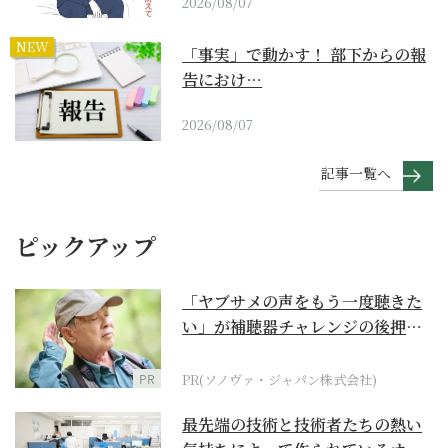
2026/08/07
NEW
「事実」で動かす！ 部下からの報
告におけ…
2026/08/07
記事一覧へ
ピックアップ
「ヤブサメの声をもう一度聴きた
い」が補聴器チャレンジの後押し
に
PR
PR(ソノヴァ・ジャパン株式会社)
最先端の技術と技術者たちの熱い