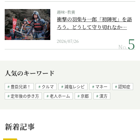
趣味･教養
衝撃の羽柴与一郎「初陣死」を語
ろう。どうして守り切れなか…
2026/07/26
No.
人気のキーワード
豊臣兄弟！
クルマ
減塩レシピ
マネー
認知症
定年後の歩き方
老人ホーム
京都
漢方
新着記事