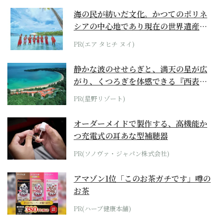
海の民が紡いだ文化。かつてのポリネ
シアの中心地であり現在の世界遺産か
らみえてくる...
PR(エア タヒチ ヌイ)
静かな波のせせらぎと、満天の星が広
がり、くつろぎを体感できる『西表島
ホテル by...
PR(星野リゾート)
オーダーメイドで製作する、高機能か
つ充電式の耳あな型補聴器
PR(ソノヴァ・ジャパン株式会社)
アマゾン1位「このお茶ガチです」噂の
お茶
PR(ハーブ健康本舗)