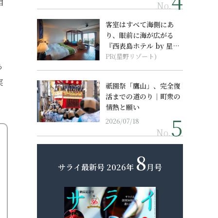
自
No.
。
客室はすべて海側にあ
り、眼前に海が広がる
『西表島ホテル by 星野
。
リゾート』
PR(星野リゾート)
あ
実
祇園祭「鷹山」、完全復
活までの道のり｜町衆の
情熱と願い
2026/07/18
No.
8
サライ最新号
2026年
月号