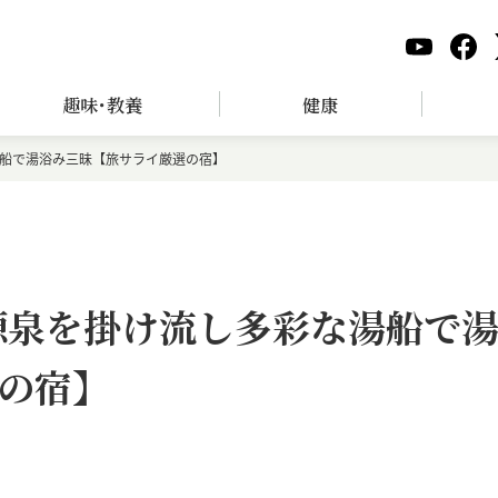
趣味･教養
健康
湯船で湯浴み三昧【旅サライ厳選の宿】
源泉を掛け流し多彩な湯船で
の宿】