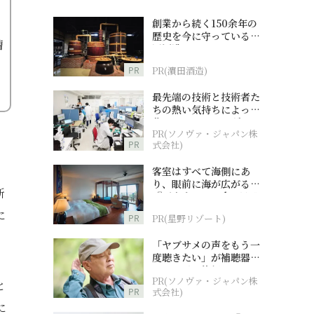
創業から続く150余年の
歴史を今に守っている濵
槽
田酒造
PR
PR(濵田酒造)
最先端の技術と技術者た
ちの熱い気持ちによって
作られているオーダーメ
PR(ソノヴァ・ジャパン株
イド補聴器
PR
式会社)
客室はすべて海側にあ
り、眼前に海が広がる
新
『西表島ホテル by 星野
リゾート』
に
PR
PR(星野リゾート)
「ヤブサメの声をもう一
度聴きたい」が補聴器チ
ャレンジの後押しに
PR(ソノヴァ・ジャパン株
と
PR
式会社)
に