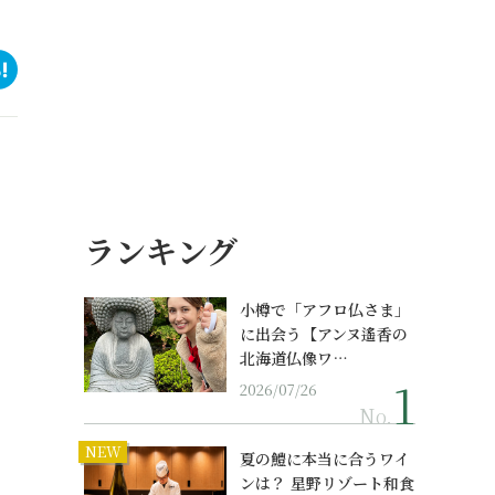
ランキング
小樽で「アフロ仏さま」
に出会う【アンヌ遙香の
北海道仏像ワ…
2026/07/26
No.
NEW
夏の鱧に本当に合うワイ
ンは？ 星野リゾート和食