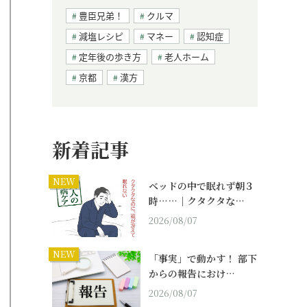
豊臣兄弟！
クルマ
減塩レシピ
マネー
認知症
定年後の歩き方
老人ホーム
京都
漢方
新着記事
NEW
ベッドの中で眠れず朝３
時……｜クタクタな…
2026/08/07
NEW
「事実」で動かす！ 部下
からの報告におけ…
2026/08/07