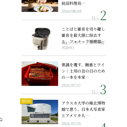
統括料理長…
2026/08/05
No.
ことばと雑音を切り離し
雑音を最大限に除去す
る、フォナック補聴器の
PR(ソノヴァ・ジャパン株
最上位モデル
式会社)
常識を覆す、鰻重とワイ
ン｜土用の丑の日のため
の一本を本家…
2026/07/17
No.
NEW
アラスカ大学の極北博物
館で思う、日本人写真家
とアメリカ人…
な
2026/07/31