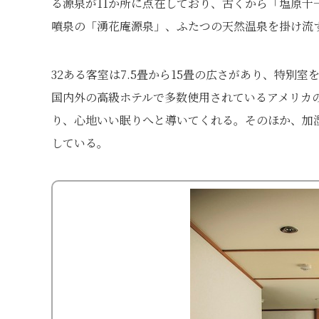
る源泉が11か所に点在しており、古くから「塩原
噴泉の「湧花庵源泉」、ふたつの天然温泉を掛け流す
32ある客室は7.5畳から15畳の広さがあり、特別
国内外の高級ホテルで多数使用されているアメリカ
り、心地いい眠りへと導いてくれる。そのほか、加
している。