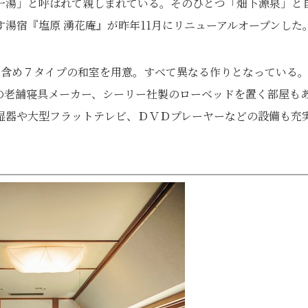
十一湯」と呼ばれて親しまれている。そのひとつ「畑下源泉」と
湯宿『塩原 湧花庵』が昨年11月にリニューアルオープンした
室を含め７タイプの和室を用意。すべて異なる作りとなっている
の老舗寝具メーカー、シーリー社製のローベッドを置く部屋も
湿器や大型フラットテレビ、ＤＶＤプレーヤーなどの設備も充