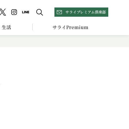
サライプレミアム倶楽部
生活
サライPremium
湯