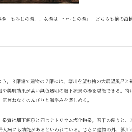
男湯「もみじの湯」。女湯は「つつじの湯」。どちらも檜の浴
よう。８階建て建物の７階には、箒川を望む檜の大展望風呂と
温や美肌効果が高い無色透明の畑下源泉の湯を堪能できる。特
、気兼ねなくのんびりと湯浴みを楽しめる。
。泉質は畑下源泉と同じナトリウム塩化物泉。若干の濁りと、
婦人病にも効能があるといわれている。さらに建物の外、箒川