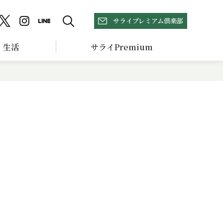
サライプレミアム倶楽部
生活
サライPremium
フ