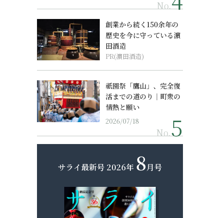
No.
創業から続く150余年の
歴史を今に守っている濵
田酒造
PR(濵田酒造)
祇園祭「鷹山」、完全復
活までの道のり｜町衆の
情熱と願い
2026/07/18
No.
8
サライ最新号
2026年
月号