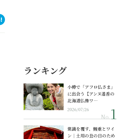
ランキング
小樽で「アフロ仏さま」
に出会う【アンヌ遙香の
北海道仏像ワ…
2026/07/26
No.
常識を覆す、鰻重とワイ
ン｜土用の丑の日のため