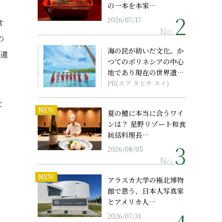
の一本を本家…
2026/07/17
含
No.
の
海の民が紡いだ文化。か
の違
つてのポリネシアの中心
地であり現在の世界遺産
からみえてくる...
PR(エア タヒチ ヌイ)
と
NEW
夏の鱧に本当に合うワイ
ンは？ 星野リゾート和食
統括料理長…
2026/08/05
No.
NEW
アラスカ大学の極北博物
館で思う、日本人写真家
とアメリカ人…
2026/07/31