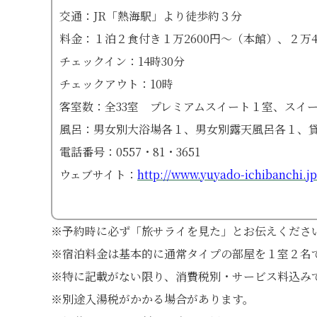
交通：JR「熱海駅」より徒歩約３分
料金：１泊２食付き１万2600円〜（本館）、２万4
チェックイン：14時30分
チェックアウト：10時
客室数：全33室 プレミアムスイート１室、スイー
風呂：男女別大浴場各１、男女別露天風呂各１、
電話番号：0557・81・3651
ウェブサイト：
http://www.yuyado-ichibanchi.j
※予約時に必ず「旅サライを見た」とお伝えくださ
※宿泊料金は基本的に通常タイプの部屋を１室２名
※特に記載がない限り、消費税別・サービス料込み
※別途入湯税がかかる場合があります。