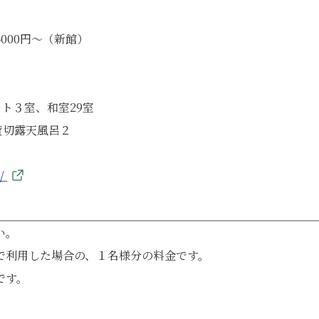
000円〜（新館）
ト３室、和室29室
貸切露天風呂２
p/
い。
で利用した場合の、１名様分の料金です。
です。