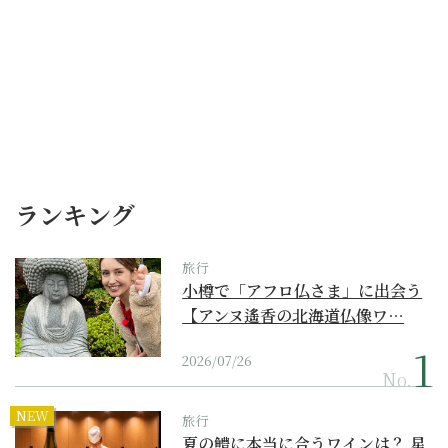
ランキング
旅行
小樽で「アフロ仏さま」に出会う
【アンヌ遙香の北海道仏像ワ…
2026/07/26
No.
NEW
旅行
夏の鱧に本当に合うワインは？ 星