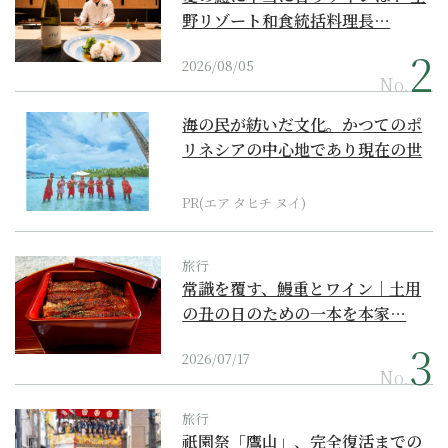
野リゾート和食統括料理長…
2026/08/05
No.
海の民が紡いだ文化。かつてのポ
リネシアの中心地であり現在の世
界遺産からみえてくる...
PR(エア タヒチ ヌイ)
旅行
常識を覆す、鰻重とワイン｜土用
の丑の日のための一本を本家…
2026/07/17
No.
旅行
祇園祭「鷹山」、完全復活までの