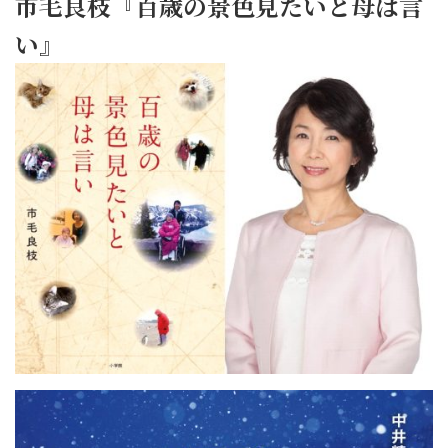
市毛良枝『百歳の景色見たいと母は言
い』