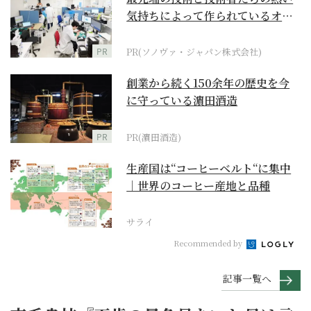
気持ちによって作られているオー
ダーメイド補聴器
PR
PR(ソノヴァ・ジャパン株式会社)
創業から続く150余年の歴史を今
に守っている濵田酒造
PR
PR(濵田酒造)
生産国は“コーヒーベルト“に集中
｜世界のコーヒー産地と品種
サライ
Recommended by
記事一覧へ