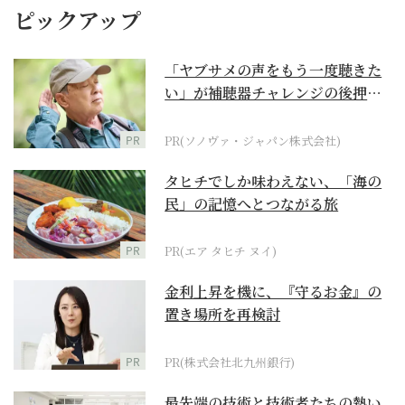
ピックアップ
「ヤブサメの声をもう一度聴きた
い」が補聴器チャレンジの後押し
に
PR
PR(ソノヴァ・ジャパン株式会社)
タヒチでしか味わえない、「海の
民」の記憶へとつながる旅
PR
PR(エア タヒチ ヌイ)
金利上昇を機に、『守るお金』の
置き場所を再検討
PR
PR(株式会社北九州銀行)
最先端の技術と技術者たちの熱い