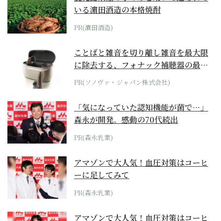
いる濵田酒造の本格焼酎
PR(濵田酒造)
ことばと雑音を切り離し雑音を最大限
に除去する、フォナック補聴器の最上
位モデル
PR(ソノヴァ・ジャパン株式会社)
「気になっていた認知機能が菌で…」
森永が開発。感動の70代続出
PR(森永乳業)
アマゾンで大人気！血圧対策はコーヒ
ーに足してみて
PR(森永乳業)
アマゾンで大人気！血圧対策はコーヒ