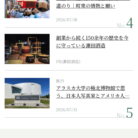
道のり｜町衆の情熱と願い
2026/07/18
No.
創業から続く150余年の歴史を今
に守っている濵田酒造
PR(濵田酒造)
旅行
アラスカ大学の極北博物館で思
う、日本人写真家とアメリカ人…
2026/07/31
No.