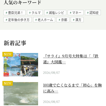
人気のキーワード
豊臣兄弟！
クルマ
減塩レシピ
マネー
認知症
定年後の歩き方
老人ホーム
京都
漢方
新着記事
NEW
『サライ』9月号大特集は「『鉄
道』大図鑑…
2026/08/07
NEW
101歳で亡くなるまで「初心」を胸
に高み…
2026/08/07