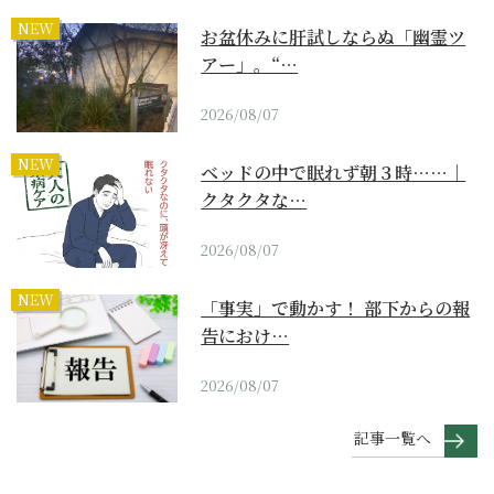
NEW
お盆休みに肝試しならぬ「幽霊ツ
アー」。“…
2026/08/07
NEW
ベッドの中で眠れず朝３時……｜
クタクタな…
2026/08/07
NEW
「事実」で動かす！ 部下からの報
告におけ…
2026/08/07
記事一覧へ