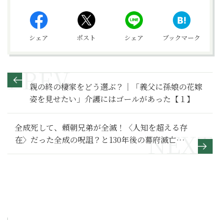
シェア
ポスト
シェア
ブックマーク
親の終の棲家をどう選ぶ？｜「義父に孫娘の花嫁
姿を見せたい」介護にはゴールがあった【１】
全成死して、頼朝兄弟が全滅！〈人知を超える存
在〉だった全成の呪詛？と130年後の幕府滅亡
【鎌倉殿の13人 満喫リポート】30