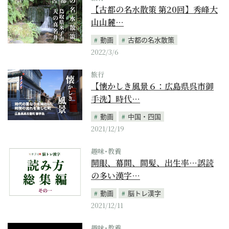
【古都の名水散策 第20回】秀峰大
山山麓…
動画
古都の名水散策
2022/3/6
旅行
【懐かしき風景６：広島県呉市御
手洗】時代…
動画
中国・四国
2021/12/19
趣味･教養
開眼、幕間、間髪、出生率…誤読
の多い漢字…
動画
脳トレ漢字
2021/12/11
趣味･教養