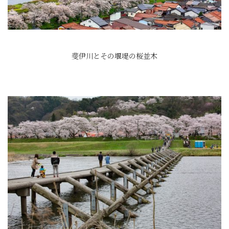
斐伊川とその堰堤の桜並木