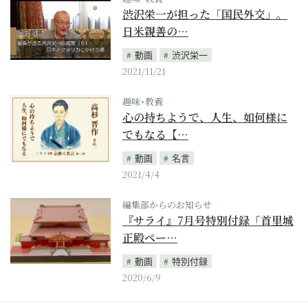
渋沢栄一が担った「国民外交」。
日米親善の…
動画
渋沢栄一
2021/11/21
趣味･教養
心の持ちようで、人生、如何様に
でもなる【…
動画
名言
2021/4/4
編集部からのお知らせ
『サライ』7月号特別付録「首里城
正殿ペー…
動画
特別付録
2020/6/9