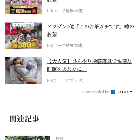
PR(ハーブ健康本舗)
アマゾン1位「このお茶ガチです」噂の
お茶
PR(ハーブ健康本舗)
【大人気】ひんやり冷感寝具で快適な
睡眠をあなたに。
PR(アイリスプラザ)
Recommended by
関連記事
旅行