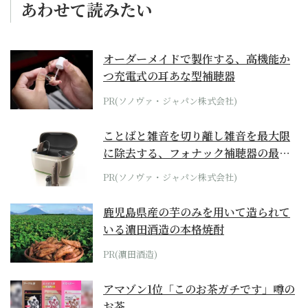
あわせて読みたい
オーダーメイドで製作する、高機能か
つ充電式の耳あな型補聴器
PR(ソノヴァ・ジャパン株式会社)
ことばと雑音を切り離し雑音を最大限
に除去する、フォナック補聴器の最上
位モデル
PR(ソノヴァ・ジャパン株式会社)
鹿児島県産の芋のみを用いて造られて
いる濵田酒造の本格焼酎
PR(濵田酒造)
アマゾン1位「このお茶ガチです」噂の
お茶