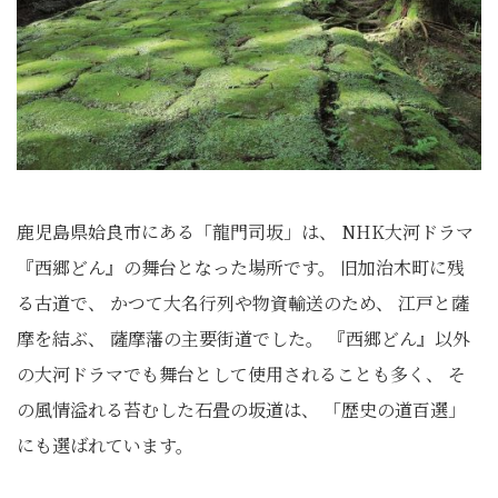
鹿児島県姶良市にある「龍門司坂」は、 NHK大河ドラマ
『西郷どん』の舞台となった場所です。 旧加治木町に残
る古道で、 かつて大名行列や物資輸送のため、 江戸と薩
摩を結ぶ、 薩摩藩の主要街道でした。 『西郷どん』以外
の大河ドラマでも舞台として使用されることも多く、 そ
の風情溢れる苔むした石畳の坂道は、 「歴史の道百選」
にも選ばれています。