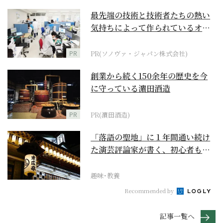
最先端の技術と技術者たちの熱い
気持ちによって作られているオー
ダーメイド補聴器
PR
PR(ソノヴァ・ジャパン株式会社)
創業から続く150余年の歴史を今
に守っている濵田酒造
PR
PR(濵田酒造)
「落語の聖地」に１年間通い続け
た演芸評論家が書く、初心者も引
き込まれる寄席の魅力
趣味･教養
Recommended by
記事一覧へ