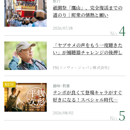
旅行
祇園祭「鷹山」、完全復活までの
道のり｜町衆の情熱と願い
2026/07/18
No.
「ヤブサメの声をもう一度聴きた
い」が補聴器チャレンジの後押し
に
PR(ソノヴァ・ジャパン株式会社)
NEW
趣味･教養
テンポが良くて登場キャラがすぐ
好きになる！スペシャル時代…
2026/08/02
No.