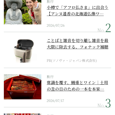
旅行
小樽で「アフロ仏さま」に出会う
【アンヌ遙香の北海道仏像ワ…
2026/07/26
No.
ことばと雑音を切り離し雑音を最
大限に除去する、フォナック補聴
器の最上位モデル
PR(ソノヴァ・ジャパン株式会社)
旅行
常識を覆す、鰻重とワイン｜土用
の丑の日のための一本を本家…
2026/07/17
No.