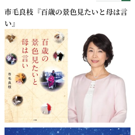
市毛良枝『百歳の景色見たいと母は言
い』