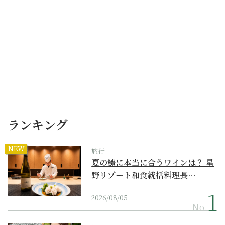
ランキング
NEW
旅行
夏の鱧に本当に合うワインは？ 星
野リゾート和食統括料理長…
2026/08/05
No.