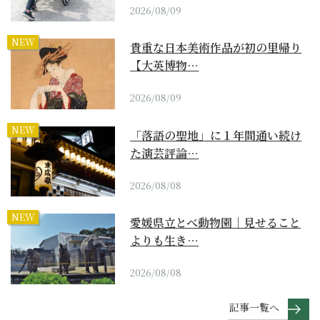
2026/08/09
NEW
貴重な日本美術作品が初の里帰り
【大英博物…
2026/08/09
NEW
「落語の聖地」に１年間通い続け
た演芸評論…
2026/08/08
NEW
愛媛県立とべ動物園｜見せること
よりも生き…
2026/08/08
記事一覧へ