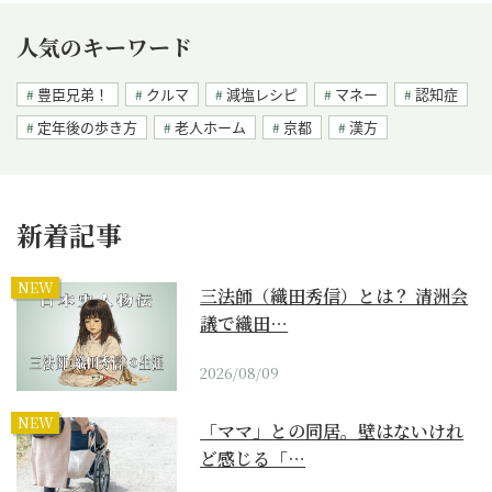
人気のキーワード
豊臣兄弟！
クルマ
減塩レシピ
マネー
認知症
定年後の歩き方
老人ホーム
京都
漢方
新着記事
NEW
三法師（織田秀信）とは？ 清洲会
議で織田…
2026/08/09
NEW
「ママ」との同居。壁はないけれ
ど感じる「…