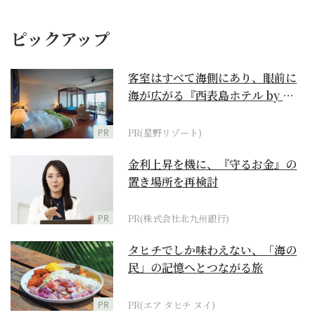
ピックアップ
客室はすべて海側にあり、眼前に
海が広がる『西表島ホテル by 星
野リゾート』
PR
PR(星野リゾート)
金利上昇を機に、『守るお金』の
置き場所を再検討
PR
PR(株式会社北九州銀行)
タヒチでしか味わえない、「海の
民」の記憶へとつながる旅
PR
PR(エア タヒチ ヌイ)