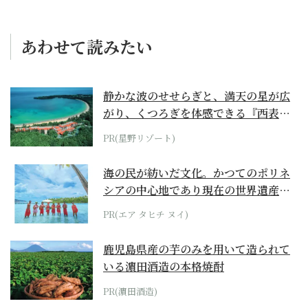
あわせて読みたい
静かな波のせせらぎと、満天の星が広
がり、くつろぎを体感できる『西表島
ホテル by...
PR(星野リゾート)
海の民が紡いだ文化。かつてのポリネ
シアの中心地であり現在の世界遺産か
らみえてくる...
PR(エア タヒチ ヌイ)
鹿児島県産の芋のみを用いて造られて
いる濵田酒造の本格焼酎
PR(濵田酒造)