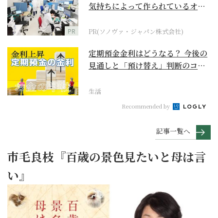
気持ちによって作られているオー
ダーメイド補聴器
PR
PR(ソノヴァ・ジャパン株式会社)
定期預金金利はどうなる？ 今後の
見通しと「預け替え」判断のコツ
【お金の学校】
生活
Recommended by
記事一覧へ
市毛良枝『百歳の景色見たいと母は言
い』