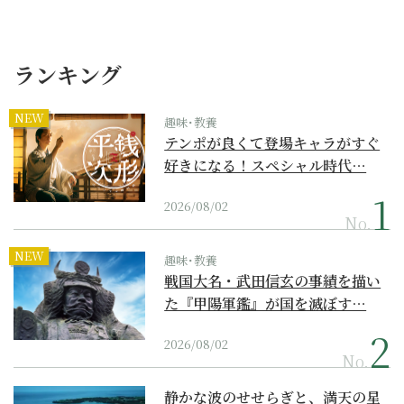
ランキング
NEW
趣味･教養
テンポが良くて登場キャラがすぐ
好きになる！スペシャル時代…
2026/08/02
No.
NEW
趣味･教養
戦国大名・武田信玄の事績を描い
た『甲陽軍鑑』が国を滅ぼす…
2026/08/02
No.
静かな波のせせらぎと、満天の星