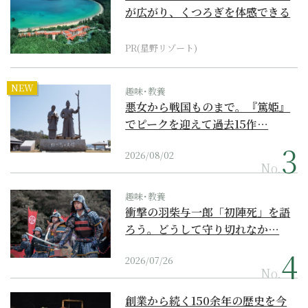
が広がり、くつろぎを体感できる
『西表島ホテル by...
PR(星野リゾート)
NEW
趣味･教養
悪女から戦国ものまで。『篤姫』
でピークを迎えて過去15作…
2026/08/02
No.
趣味･教養
衝撃の羽柴与一郎「初陣死」を語
ろう。どうして守り切れなか…
2026/07/26
No.
創業から続く150余年の歴史を今