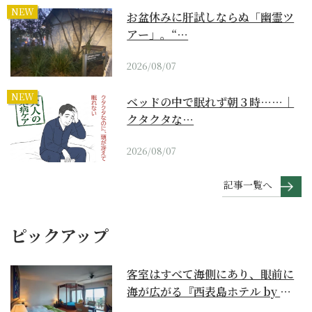
NEW
お盆休みに肝試しならぬ「幽霊ツ
アー」。“…
2026/08/07
NEW
ベッドの中で眠れず朝３時……｜
クタクタな…
2026/08/07
記事一覧へ
ピックアップ
客室はすべて海側にあり、眼前に
海が広がる『西表島ホテル by 星
野リゾート』