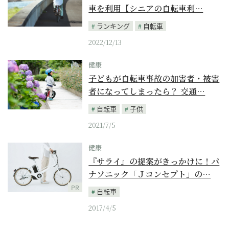
車を利用【シニアの自転車利…
ランキング
自転車
2022/12/13
健康
子どもが自転車事故の加害者・被害
者になってしまったら？ 交通…
自転車
子供
2021/7/5
健康
『サライ』の提案がきっかけに！パ
ナソニック「Ｊコンセプト」の…
PR
自転車
2017/4/5