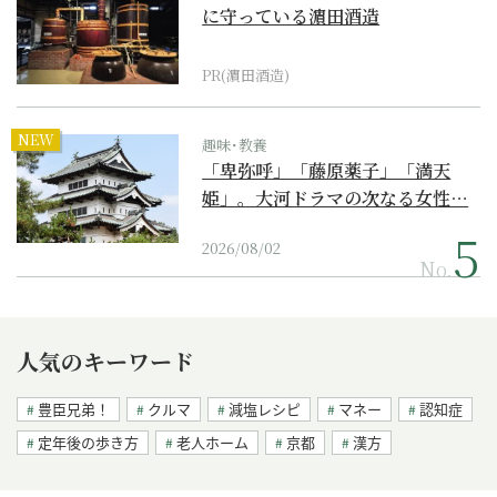
に守っている濵田酒造
PR(濵田酒造)
NEW
趣味･教養
「卑弥呼」「藤原薬子」「満天
姫」。大河ドラマの次なる女性…
2026/08/02
No.
人気のキーワード
豊臣兄弟！
クルマ
減塩レシピ
マネー
認知症
定年後の歩き方
老人ホーム
京都
漢方