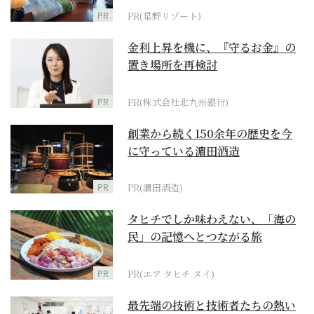
PR
PR(星野リゾート)
金利上昇を機に、『守るお金』の
置き場所を再検討
PR
PR(株式会社北九州銀行)
創業から続く150余年の歴史を今
に守っている濵田酒造
PR
PR(濵田酒造)
タヒチでしか味わえない、「海の
民」の記憶へとつながる旅
PR
PR(エア タヒチ ヌイ)
最先端の技術と技術者たちの熱い