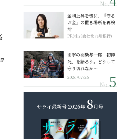
No.
金利上昇を機に、『守る
お金』の置き場所を再検
討
築
PR(株式会社北九州銀行)
衝撃の羽柴与一郎「初陣
、歴
死」を語ろう。どうして
…
守り切れなか…
2026/07/26
No.
8
サライ最新号
2026年
月号