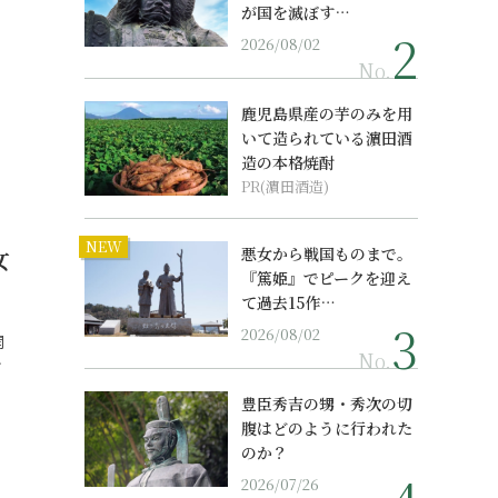
が国を滅ぼす…
2026/08/02
No.
鹿児島県産の芋のみを用
いて造られている濵田酒
造の本格焼酎
PR(濵田酒造)
NEW
女
悪女から戦国ものまで。
『篤姫』でピークを迎え
て過去15作…
2026/08/02
開
No.
…
豊臣秀吉の甥・秀次の切
腹はどのように行われた
のか？
2026/07/26