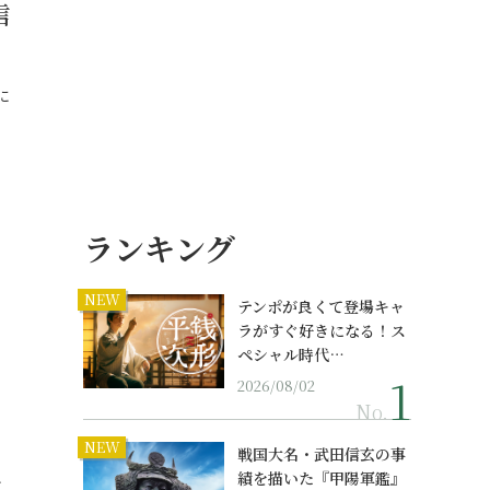
信
に
ランキング
NEW
テンポが良くて登場キャ
ラがすぐ好きになる！ス
ペシャル時代…
2026/08/02
No.
NEW
戦国大名・武田信玄の事
績を描いた『甲陽軍鑑』
…