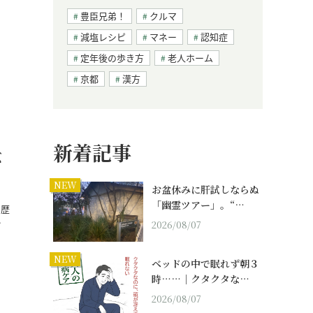
豊臣兄弟！
クルマ
減塩レシピ
マネー
認知症
定年後の歩き方
老人ホーム
京都
漢方
新着記事
ぶ
NEW
お盆休みに肝試しならぬ
「幽霊ツアー」。“…
、歴
…
2026/08/07
NEW
ベッドの中で眠れず朝３
時……｜クタクタな…
2026/08/07