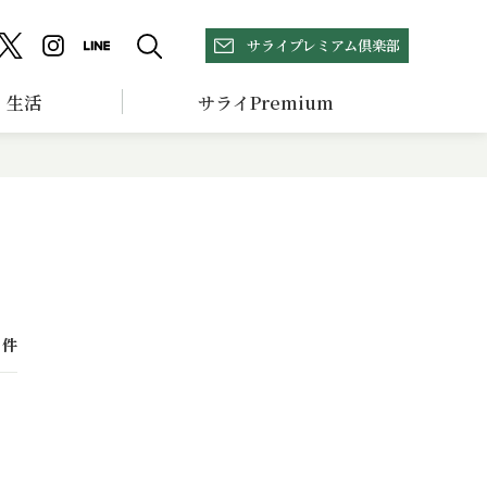
サライプレミアム倶楽部
生活
サライPremium
件