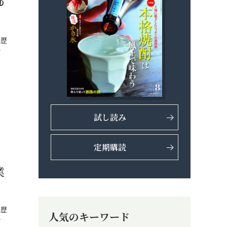
ゆ
、歴
…
試し読み
定期購読
業
、歴
人気のキーワード
…