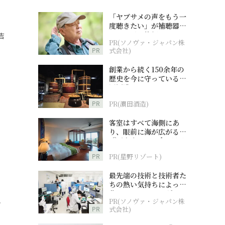
「ヤブサメの声をもう一
度聴きたい」が補聴器チ
ャレンジの後押しに
吉
PR(ソノヴァ・ジャパン株
PR
式会社)
創業から続く150余年の
歴史を今に守っている濵
田酒造
PR
PR(濵田酒造)
客室はすべて海側にあ
り、眼前に海が広がる
『西表島ホテル by 星野
リゾート』
PR
PR(星野リゾート)
】
最先端の技術と技術者た
ちの熱い気持ちによって
作られているオーダーメ
PR(ソノヴァ・ジャパン株
イド補聴器
ぐ
PR
式会社)