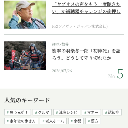
「ヤブサメの声をもう一度聴きた
い」が補聴器チャレンジの後押し
に
PR(ソノヴァ・ジャパン株式会社)
趣味･教養
衝撃の羽柴与一郎「初陣死」を語
ろう。どうして守り切れなか…
2026/07/26
No.
人気のキーワード
豊臣兄弟！
クルマ
減塩レシピ
マネー
認知症
定年後の歩き方
老人ホーム
京都
漢方