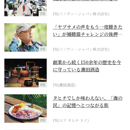
ダーメイド補聴器
PR
PR(ソノヴァ・ジャパン株式会社)
「ヤブサメの声をもう一度聴きた
い」が補聴器チャレンジの後押し
に
PR
PR(ソノヴァ・ジャパン株式会社)
創業から続く150余年の歴史を今
に守っている濵田酒造
PR
PR(濵田酒造)
タヒチでしか味わえない、「海の
民」の記憶へとつながる旅
PR
PR(エア タヒチ ヌイ)