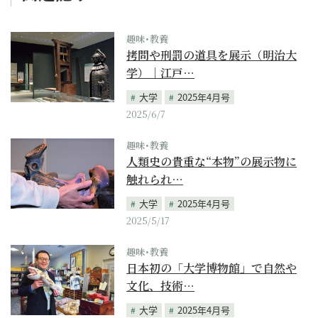
趣味･教養
拷問や刑罰の道具を展示（明治大
学）｜江戸…
大学
2025年4月号
2025/6/7
趣味･教養
人類史の貴重な“本物”の展示物に
触れられ…
大学
2025年4月号
2025/5/17
趣味･教養
日本初の「大学博物館」で自然や
文化、技術…
大学
2025年4月号