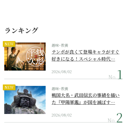
ランキング
NEW
趣味･教養
テンポが良くて登場キャラがすぐ
好きになる！スペシャル時代…
2026/08/02
No.
NEW
趣味･教養
戦国大名・武田信玄の事績を描い
た『甲陽軍鑑』が国を滅ぼす…
2026/08/02
No.