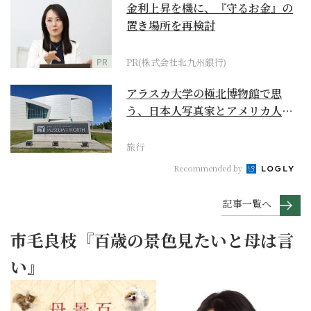
金利上昇を機に、『守るお金』の
置き場所を再検討
PR
PR(株式会社北九州銀行)
アラスカ大学の極北博物館で思
う、日本人写真家とアメリカ人放
浪者の生涯
旅行
Recommended by
記事一覧へ
市毛良枝『百歳の景色見たいと母は言
い』