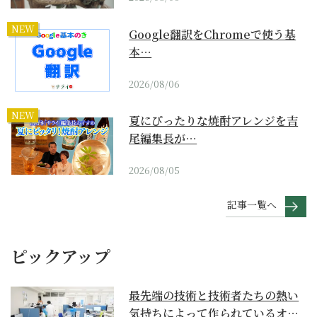
NEW
Google翻訳をChromeで使う基
本…
2026/08/06
NEW
夏にぴったりな焼酎アレンジを吉
尾編集長が…
2026/08/05
記事一覧へ
ピックアップ
最先端の技術と技術者たちの熱い
気持ちによって作られているオー