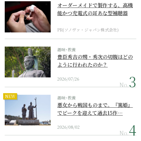
オーダーメイドで製作する、高機
能かつ充電式の耳あな型補聴器
PR(ソノヴァ・ジャパン株式会社)
趣味･教養
豊臣秀吉の甥・秀次の切腹はどの
ように行われたのか？
2026/07/26
No.
NEW
趣味･教養
悪女から戦国ものまで。『篤姫』
でピークを迎えて過去15作…
2026/08/02
No.