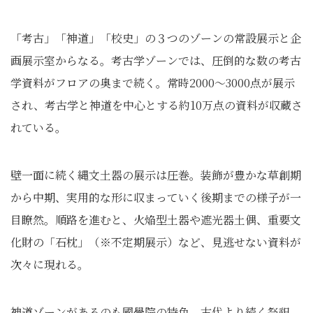
「考古」「神道」「校史」の３つのゾーンの常設展示と企
画展示室からなる。考古学ゾーンでは、圧倒的な数の考古
学資料がフロアの奥まで続く。常時2000〜3000点が展示
され、考古学と神道を中心とする約10万点の資料が収蔵さ
れている。
壁一面に続く縄文土器の展示は圧巻。装飾が豊かな草創期
から中期、実用的な形に収まっていく後期までの様子が一
目瞭然。順路を進むと、火焔型土器や遮光器土偶、重要文
化財の「石枕」（※不定期展示）など、見逃せない資料が
次々に現れる。
神道ゾーンがあるのも國學院の特色。古代より続く祭祀