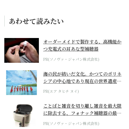
あわせて読みたい
オーダーメイドで製作する、高機能か
つ充電式の耳あな型補聴器
PR(ソノヴァ・ジャパン株式会社)
海の民が紡いだ文化。かつてのポリネ
シアの中心地であり現在の世界遺産か
らみえてくる...
PR(エア タヒチ ヌイ)
ことばと雑音を切り離し雑音を最大限
に除去する、フォナック補聴器の最上
位モデル
PR(ソノヴァ・ジャパン株式会社)