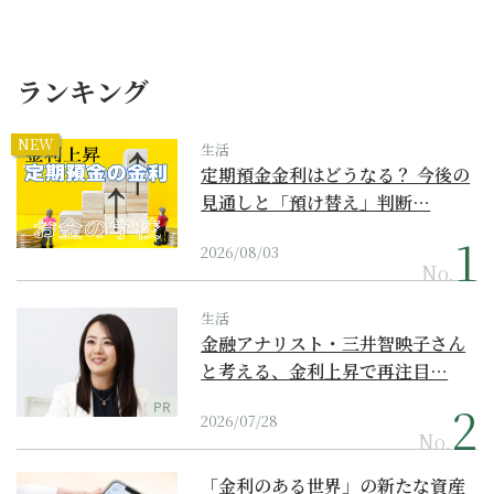
ランキング
NEW
生活
定期預金金利はどうなる？ 今後の
見通しと「預け替え」判断…
2026/08/03
No.
生活
金融アナリスト・三井智映子さん
と考える、金利上昇で再注目…
PR
2026/07/28
No.
「金利のある世界」の新たな資産