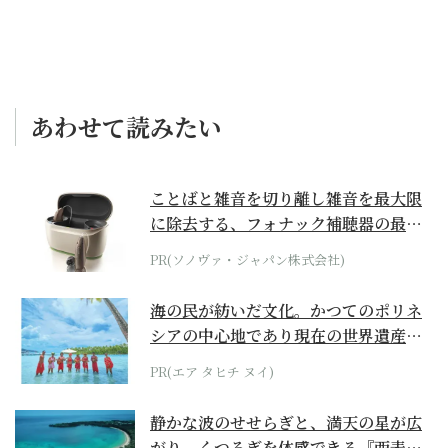
あわせて読みたい
ことばと雑音を切り離し雑音を最大限
に除去する、フォナック補聴器の最上
位モデル
PR(ソノヴァ・ジャパン株式会社)
海の民が紡いだ文化。かつてのポリネ
シアの中心地であり現在の世界遺産か
らみえてくる...
PR(エア タヒチ ヌイ)
静かな波のせせらぎと、満天の星が広
がり、くつろぎを体感できる『西表島