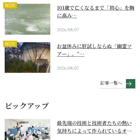
NEW
101歳で亡くなるまで「初心」を胸
に高み…
2026/08/07
NEW
お盆休みに肝試しならぬ「幽霊ツ
アー」。“…
2026/08/07
記事一覧へ
ピックアップ
最先端の技術と技術者たちの熱い
気持ちによって作られているオー
ダーメイド補聴器