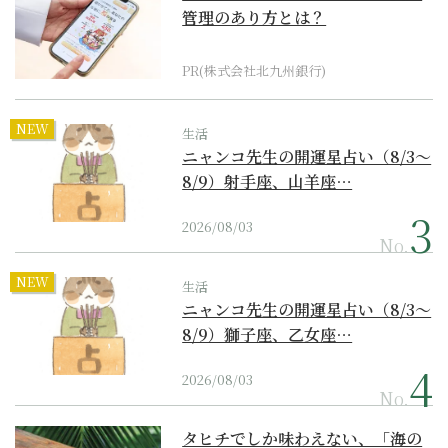
管理のあり方とは？
PR(株式会社北九州銀行)
NEW
生活
ニャンコ先生の開運星占い（8/3～
8/9）射手座、山羊座…
2026/08/03
No.
NEW
生活
ニャンコ先生の開運星占い（8/3～
8/9）獅子座、乙女座…
2026/08/03
No.
タヒチでしか味わえない、「海の