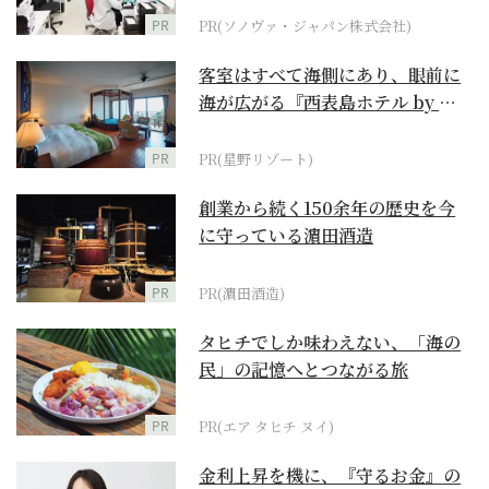
PR
PR(ソノヴァ・ジャパン株式会社)
客室はすべて海側にあり、眼前に
海が広がる『西表島ホテル by 星
野リゾート』
PR
PR(星野リゾート)
創業から続く150余年の歴史を今
に守っている濵田酒造
PR
PR(濵田酒造)
タヒチでしか味わえない、「海の
民」の記憶へとつながる旅
PR
PR(エア タヒチ ヌイ)
金利上昇を機に、『守るお金』の