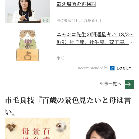
置き場所を再検討
PR
PR(株式会社北九州銀行)
ニャンコ先生の開運星占い（8/3～
8/9）牡羊座、牡牛座、双子座、蟹
座編
生活
Recommended by
記事一覧へ
市毛良枝『百歳の景色見たいと母は言
い』