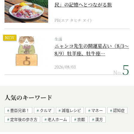
民」の記憶へとつながる旅
PR(エア タヒチ ヌイ)
NEW
生活
ニャンコ先生の開運星占い（8/3～
8/9）牡羊座、牡牛座…
2026/08/03
No.
人気のキーワード
豊臣兄弟！
クルマ
減塩レシピ
マネー
認知症
定年後の歩き方
老人ホーム
京都
漢方