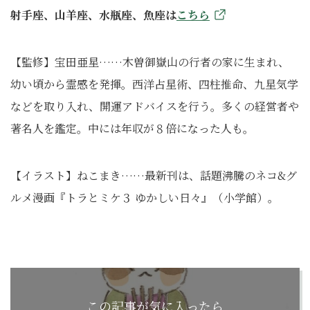
射手座、山羊座、水瓶座、魚座は
こちら
【監修】宝田亜星……木曽御嶽山の行者の家に生まれ、
幼い頃から霊感を発揮。西洋占星術、四柱推命、九星気学
などを取り入れ、開運アドバイスを行う。多くの経営者や
著名人を鑑定。中には年収が８倍になった人も。
【イラスト】ねこまき……最新刊は、話題沸騰のネコ&グ
ルメ漫画『トラとミケ３ ゆかしい日々』（小学館）。
この記事が気に入ったら