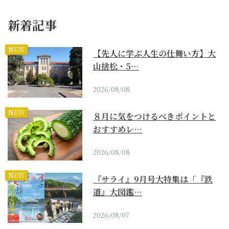
新着記事
NEW
【先人に学ぶ人生の仕舞い方】大
山捨松・5…
2026/08/08
NEW
８月に気をつけるべきポイントと
おすすめレ…
2026/08/08
NEW
『サライ』9月号大特集は「『鉄
道』大図鑑…
2026/08/07