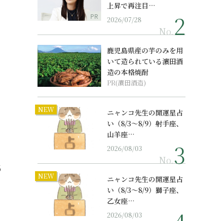
上昇で再注目…
PR
2026/07/28
No.
鹿児島県産の芋のみを用
いて造られている濵田酒
造の本格焼酎
PR(濵田酒造)
NEW
ニャンコ先生の開運星占
い（8/3～8/9）射手座、
山羊座…
2026/08/03
No.
6
NEW
ニャンコ先生の開運星占
い（8/3～8/9）獅子座、
乙女座…
2026/08/03