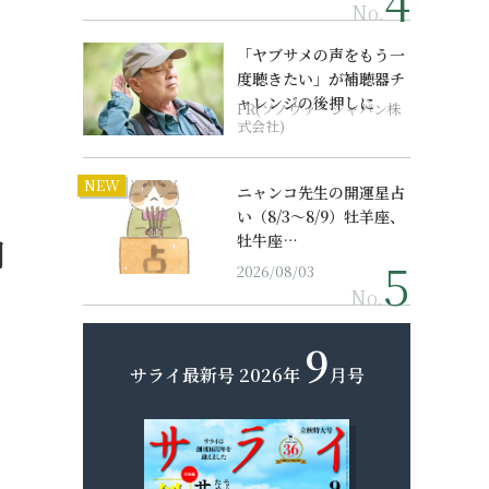
No.
「ヤブサメの声をもう一
度聴きたい」が補聴器チ
ャレンジの後押しに
PR(ソノヴァ・ジャパン株
式会社)
NEW
ニャンコ先生の開運星占
い（8/3～8/9）牡羊座、
牡牛座…
期
2026/08/03
No.
9
サライ最新号
2026年
月号