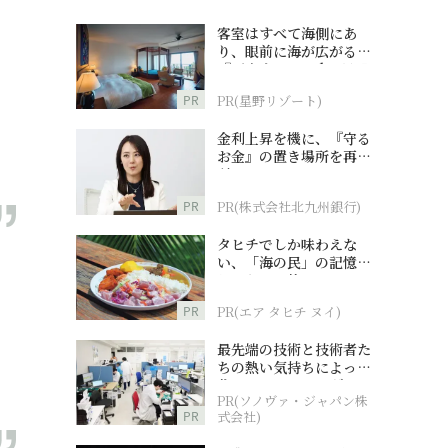
客室はすべて海側にあ
り、眼前に海が広がる
『西表島ホテル by 星野
リゾート』
PR
PR(星野リゾート)
金利上昇を機に、『守る
お金』の置き場所を再検
討
PR
PR(株式会社北九州銀行)
タヒチでしか味わえな
い、「海の民」の記憶へ
とつながる旅
PR
PR(エア タヒチ ヌイ)
最先端の技術と技術者た
ちの熱い気持ちによって
作られているオーダーメ
PR(ソノヴァ・ジャパン株
イド補聴器
PR
式会社)