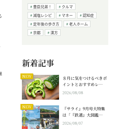
豊臣兄弟！
クルマ
減塩レシピ
マネー
認知症
る
定年後の歩き方
老人ホーム
京都
漢方
、
新着記事
継
NEW
８月に気をつけるべきポ
イントとおすすめレ…
2026/08/08
NEW
『サライ』9月号大特集
は「『鉄道』大図鑑…
2026/08/07