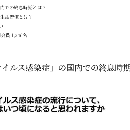
国内での終息時期とは？
き生活習慣とは？
水）
員 1,346名
ウイルス感染症」の国内での終息時