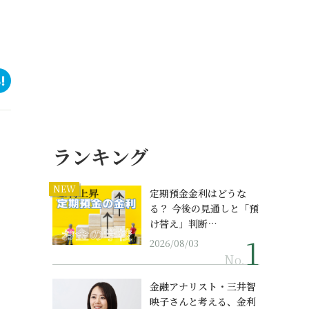
ランキング
NEW
定期預金金利はどうな
る？ 今後の見通しと「預
け替え」判断…
2026/08/03
No.
金融アナリスト・三井智
映子さんと考える、金利