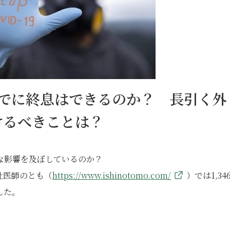
までに終息はできるのか？ 長引く外
けるべきことは？
な影響を及ぼしているのか？
社医師のとも（
https://www.ishinotomo.com/
）では1,34
した。