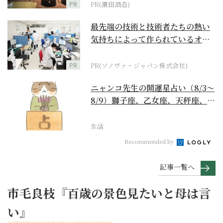
PR
PR(濵田酒造)
最先端の技術と技術者たちの熱い
気持ちによって作られているオー
ダーメイド補聴器
PR
PR(ソノヴァ・ジャパン株式会社)
ニャンコ先生の開運星占い（8/3～
8/9）獅子座、乙女座、天秤座、蠍
座編
生活
Recommended by
記事一覧へ
市毛良枝『百歳の景色見たいと母は言
い』