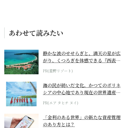
あわせて読みたい
静かな波のせせらぎと、満天の星が広
がり、くつろぎを体感できる『西表島
ホテル by...
PR(星野リゾート)
海の民が紡いだ文化。かつてのポリネ
シアの中心地であり現在の世界遺産か
らみえてくる...
PR(エア タヒチ ヌイ)
「金利のある世界」の新たな資産管理
のあり方とは？