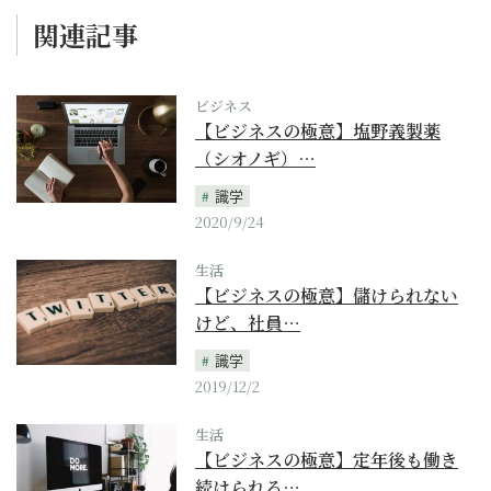
関連記事
ビジネス
【ビジネスの極意】塩野義製薬
（シオノギ）…
識学
2020/9/24
生活
【ビジネスの極意】儲けられない
けど、社員…
識学
2019/12/2
生活
【ビジネスの極意】定年後も働き
続けられる…