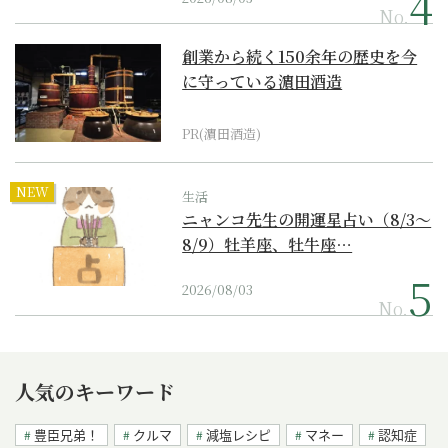
No.
創業から続く150余年の歴史を今
に守っている濵田酒造
PR(濵田酒造)
NEW
生活
ニャンコ先生の開運星占い（8/3～
8/9）牡羊座、牡牛座…
2026/08/03
No.
人気のキーワード
豊臣兄弟！
クルマ
減塩レシピ
マネー
認知症