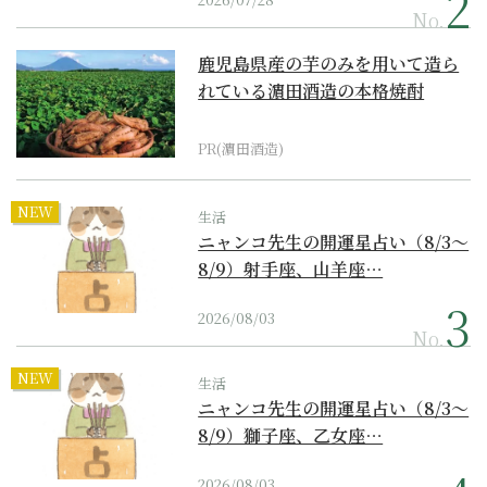
No.
鹿児島県産の芋のみを用いて造ら
れている濵田酒造の本格焼酎
PR(濵田酒造)
NEW
生活
ニャンコ先生の開運星占い（8/3～
8/9）射手座、山羊座…
2026/08/03
No.
NEW
生活
ニャンコ先生の開運星占い（8/3～
8/9）獅子座、乙女座…
2026/08/03