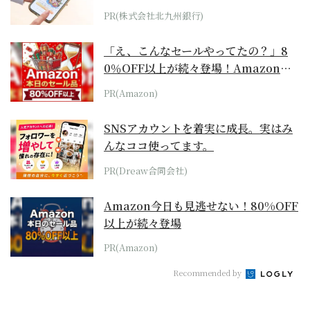
PR(株式会社北九州銀行)
「え、こんなセールやってたの？」8
0％OFF以上が続々登場！Amazonの
本気が...
PR(Amazon)
SNSアカウントを着実に成長。実はみ
んなココ使ってます。
PR(Dreaw合同会社)
Amazon今日も見逃せない！80%OFF
以上が続々登場
PR(Amazon)
Recommended by