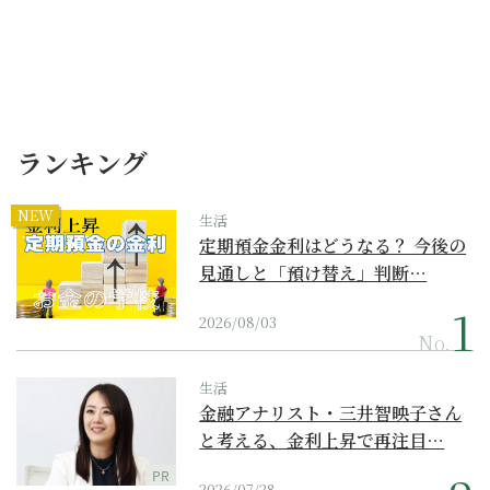
ランキング
NEW
生活
定期預金金利はどうなる？ 今後の
見通しと「預け替え」判断…
2026/08/03
No.
生活
金融アナリスト・三井智映子さん
と考える、金利上昇で再注目…
PR
2026/07/28