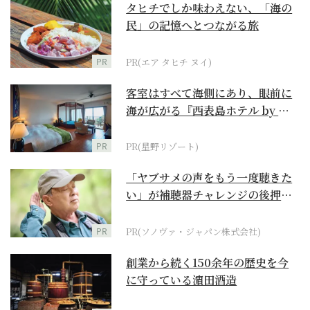
タヒチでしか味わえない、「海の
民」の記憶へとつながる旅
PR
PR(エア タヒチ ヌイ)
客室はすべて海側にあり、眼前に
海が広がる『西表島ホテル by 星
野リゾート』
PR
PR(星野リゾート)
「ヤブサメの声をもう一度聴きた
い」が補聴器チャレンジの後押し
に
PR
PR(ソノヴァ・ジャパン株式会社)
創業から続く150余年の歴史を今
に守っている濵田酒造