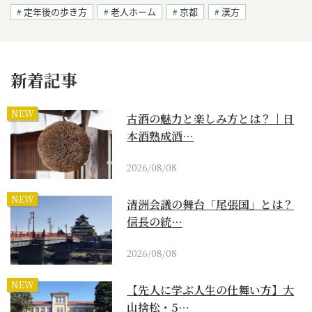
定年後の歩き方
老人ホーム
京都
漢方
新着記事
NEW
古酒の魅力と楽しみ方とは？｜日
本酒熟成酒…
2026/08/08
NEW
清洲会議の舞台「尾張国」とは？
信長の統…
2026/08/08
NEW
【先人に学ぶ人生の仕舞い方】大
山捨松・5…