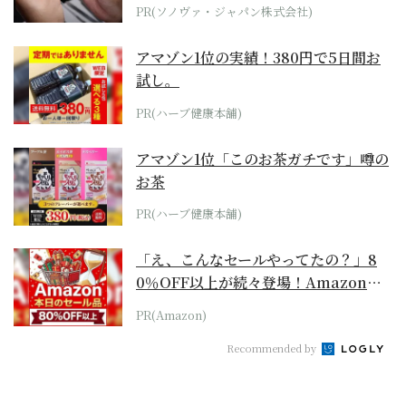
PR(ソノヴァ・ジャパン株式会社)
アマゾン1位の実績！380円で5日間お
試し。
PR(ハーブ健康本舗)
アマゾン1位「このお茶ガチです」噂の
お茶
PR(ハーブ健康本舗)
「え、こんなセールやってたの？」8
0％OFF以上が続々登場！Amazonの
本気が...
PR(Amazon)
Recommended by