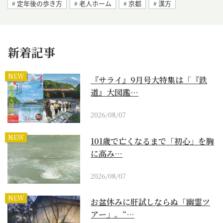
定年後の歩き方
老人ホーム
京都
漢方
新着記事
NEW
『サライ』9月号大特集は「『鉄
道』大図鑑…
2026/08/07
NEW
101歳で亡くなるまで「初心」を胸
に高み…
2026/08/07
NEW
お盆休みに肝試しならぬ「幽霊ツ
アー」。“…