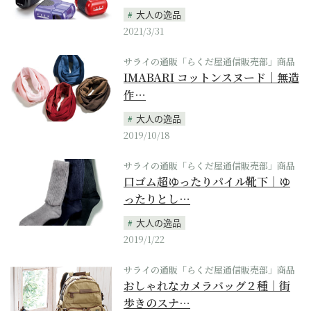
大人の逸品
2021/3/31
サライの通販「らくだ屋通信販売部」商品
IMABARI コットンスヌード｜無造
作…
大人の逸品
2019/10/18
サライの通販「らくだ屋通信販売部」商品
口ゴム超ゆったりパイル靴下｜ゆ
ったりとし…
大人の逸品
2019/1/22
サライの通販「らくだ屋通信販売部」商品
おしゃれなカメラバッグ２種｜街
歩きのスナ…