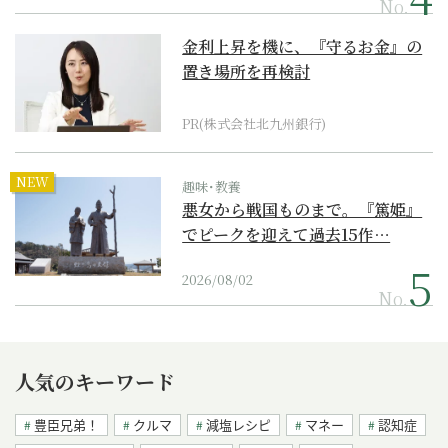
No.
金利上昇を機に、『守るお金』の
置き場所を再検討
PR(株式会社北九州銀行)
NEW
趣味･教養
悪女から戦国ものまで。『篤姫』
でピークを迎えて過去15作…
2026/08/02
No.
人気のキーワード
豊臣兄弟！
クルマ
減塩レシピ
マネー
認知症