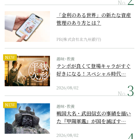
No.
「金利のある世界」の新たな資産
管理のあり方とは？
PR(株式会社北九州銀行)
NEW
趣味･教養
テンポが良くて登場キャラがすぐ
好きになる！スペシャル時代…
2026/08/02
No.
NEW
趣味･教養
戦国大名・武田信玄の事績を描い
た『甲陽軍鑑』が国を滅ぼす…
2026/08/02