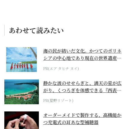
あわせて読みたい
海の民が紡いだ文化。かつてのポリネ
シアの中心地であり現在の世界遺産か
らみえてくる...
PR(エア タヒチ ヌイ)
静かな波のせせらぎと、満天の星が広
がり、くつろぎを体感できる『西表島
ホテル by...
PR(星野リゾート)
オーダーメイドで製作する、高機能か
つ充電式の耳あな型補聴器