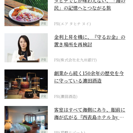
タヒチでしか味わえない、「海の
民」の記憶へとつながる旅
PR
PR(エア タヒチ ヌイ)
金利上昇を機に、『守るお金』の
置き場所を再検討
PR
PR(株式会社北九州銀行)
創業から続く150余年の歴史を今
に守っている濵田酒造
PR
PR(濵田酒造)
客室はすべて海側にあり、眼前に
海が広がる『西表島ホテル by 星
野リゾート』
PR
PR(星野リゾート)