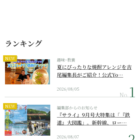
ランキング
NEW
趣味･教養
夏にぴったりな焼酎アレンジを吉
尾編集長がご紹介！公式Yo…
2026/08/05
No.
NEW
編集部からのお知らせ
『サライ』9月号大特集は「『鉄
道』大図鑑」。新幹線、ロー…
2026/08/07