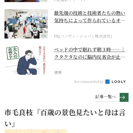
最先端の技術と技術者たちの熱い
気持ちによって作られているオー
ダーメイド補聴器
PR
PR(ソノヴァ・ジャパン株式会社)
ベッドの中で眠れず朝３時……｜
クタクタなのに脳内反省会が止ま
らない【大人の未病ケ...
健康
Recommended by
記事一覧へ
市毛良枝『百歳の景色見たいと母は言
い』