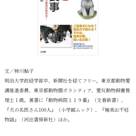
文／柿川鮎子
明治大学政経学部卒、新聞社を経てフリー。東京都動物愛
護推進委員、東京都動物園ボランティア、愛玩動物飼養管
理士１級。著書に『動物病院１１９番』（文春新書）、
『犬の名医さん100人』（小学館ムック）、『極楽お不妊
物語』（河出書房新社）ほか。