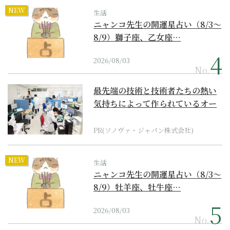
NEW
生活
ニャンコ先生の開運星占い（8/3～
8/9）獅子座、乙女座…
2026/08/03
No.
最先端の技術と技術者たちの熱い
気持ちによって作られているオー
ダーメイド補聴器
PR(ソノヴァ・ジャパン株式会社)
NEW
生活
ニャンコ先生の開運星占い（8/3～
8/9）牡羊座、牡牛座…
2026/08/03
No.