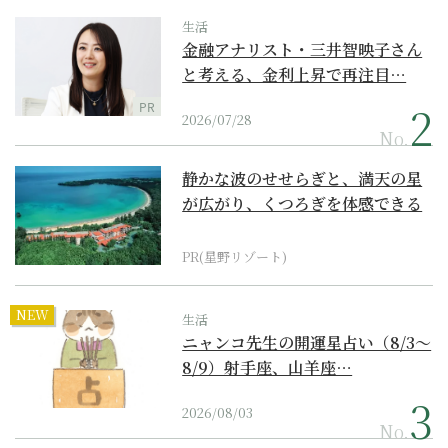
生活
金融アナリスト・三井智映子さん
と考える、金利上昇で再注目…
PR
2026/07/28
No.
静かな波のせせらぎと、満天の星
が広がり、くつろぎを体感できる
『西表島ホテル by...
PR(星野リゾート)
NEW
生活
ニャンコ先生の開運星占い（8/3～
8/9）射手座、山羊座…
2026/08/03
No.