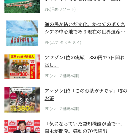
ホテル by...
PR(星野リゾート)
海の民が紡いだ文化。かつてのポリネ
シアの中心地であり現在の世界遺産か
らみえてくる...
PR(エア タヒチ ヌイ)
アマゾン1位の実績！380円で5日間お
試し。
PR(ハーブ健康本舗)
アマゾン1位「このお茶ガチです」噂の
お茶
PR(ハーブ健康本舗)
「気になっていた認知機能が菌で…」
森永が開発。感動の70代続出