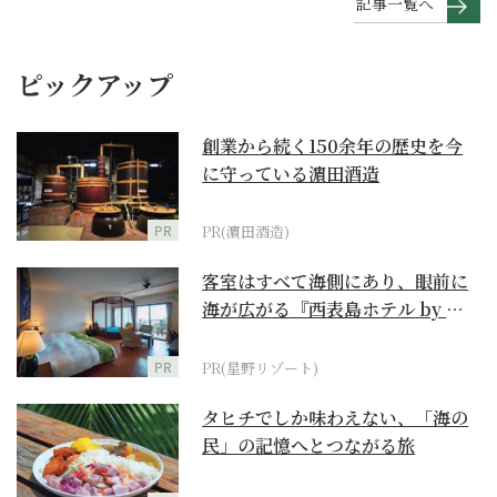
記事一覧へ
ピックアップ
創業から続く150余年の歴史を今
に守っている濵田酒造
PR
PR(濵田酒造)
客室はすべて海側にあり、眼前に
海が広がる『西表島ホテル by 星
野リゾート』
PR
PR(星野リゾート)
タヒチでしか味わえない、「海の
民」の記憶へとつながる旅