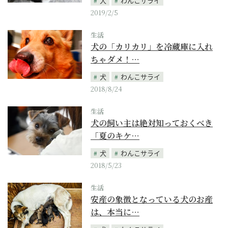
犬
わんこサライ
2019/2/5
生活
犬の「カリカリ」を冷蔵庫に入れ
ちゃダメ！…
犬
わんこサライ
2018/8/24
生活
犬の飼い主は絶対知っておくべき
「夏のキケ…
犬
わんこサライ
2018/5/23
生活
安産の象徴となっている犬のお産
は、本当に…