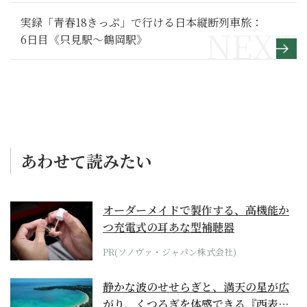
実録「青春18きっぷ」で行ける日本縦断列車旅：
6日目《只見駅～鶴岡駅》
あわせて読みたい
オーダーメイドで製作する、高機能か
つ充電式の耳あな型補聴器
PR(ソノヴァ・ジャパン株式会社)
静かな波のせせらぎと、満天の星が広
がり、くつろぎを体感できる『西表島