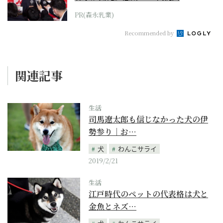
PR(森永乳業)
Recommended by
関連記事
生活
司馬遼太郎も信じなかった犬の伊
勢参り｜お…
犬
わんこサライ
2019/2/21
生活
江戸時代のペットの代表格は犬と
金魚とネズ…