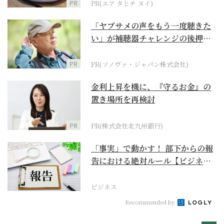
PR
PR(エア タヒチ ヌイ)
「ヤブサメの声をもう一度聴きた
い」が補聴器チャレンジの後押し
に
PR
PR(ソノヴァ・ジャパン株式会社)
金利上昇を機に、『守るお金』の
置き場所を再検討
PR
PR(株式会社北九州銀行)
「事実」で動かす！ 部下からの報
告における絶対ルール【ビジネス
最前線】
ビジネス
Recommended by