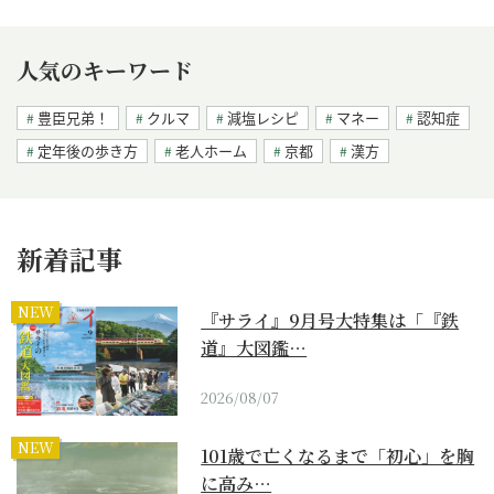
人気のキーワード
豊臣兄弟！
クルマ
減塩レシピ
マネー
認知症
定年後の歩き方
老人ホーム
京都
漢方
新着記事
NEW
『サライ』9月号大特集は「『鉄
道』大図鑑…
2026/08/07
NEW
101歳で亡くなるまで「初心」を胸
に高み…