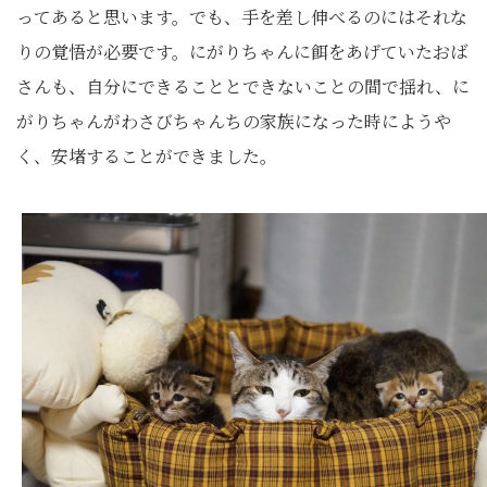
ってあると思います。でも、手を差し伸べるのにはそれな
りの覚悟が必要です。にがりちゃんに餌をあげていたおば
さんも、自分にできることとできないことの間で揺れ、に
がりちゃんがわさびちゃんちの家族になった時にようや
く、安堵することができました。