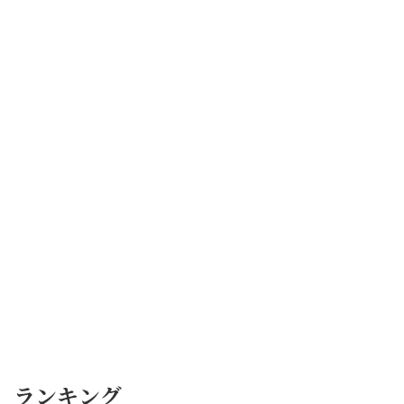
ランキング