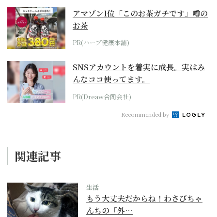
アマゾン1位「このお茶ガチです」噂の
お茶
PR(ハーブ健康本舗)
SNSアカウントを着実に成長。実はみ
んなココ使ってます。
PR(Dreaw合同会社)
Recommended by
関連記事
生活
もう大丈夫だからね！わさびちゃ
んちの「外…