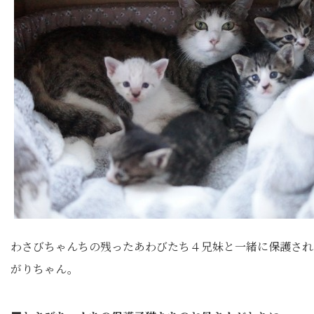
わさびちゃんちの残ったあわびたち４兄妹と一緒に保護され
がりちゃん。