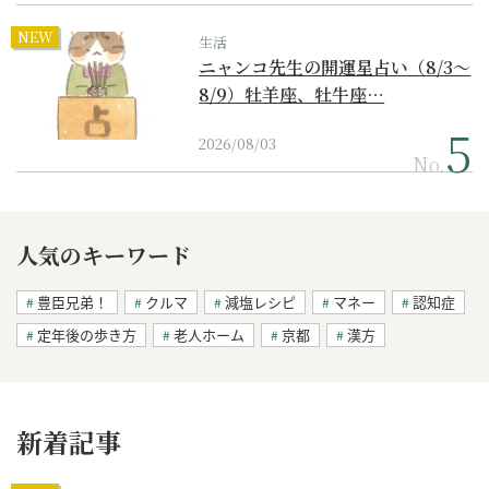
NEW
生活
ニャンコ先生の開運星占い（8/3～
8/9）牡羊座、牡牛座…
2026/08/03
No.
人気のキーワード
豊臣兄弟！
クルマ
減塩レシピ
マネー
認知症
定年後の歩き方
老人ホーム
京都
漢方
新着記事