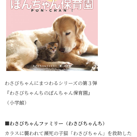
わさびちゃんにまつわるシリーズの第３弾
『わさびちゃんちのぽんちゃん保育園』
（小学館）
■わさびちゃんファミリー（わさびちゃんち）
カラスに襲われて瀕死の子猫「わさびちゃん」を救助した