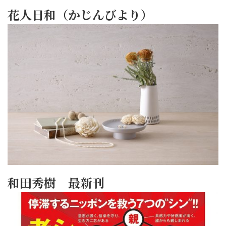
花人日和（かじんびより）
和田秀樹 最新刊