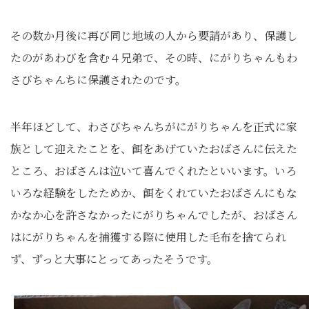
その数か月後に再び同じ地域の人から要請があり、保護し
たのがあわびを含む４兄弟で、その時、にがりちゃんもわ
さびちゃんちに保護されたのです。
半年ほどして、わさびちゃんちがにがりちゃんを正式に家
族として迎えたことを、餌をあげていたおばさんに伝えた
ところ、おばさんは泣いて喜んでくれたといいます。いろ
いろな経験をしたためか、餌をくれていたおばさんにもな
かなか心を許さなかったにがりちゃんでしたが、おばさん
はにがりちゃんを捕獲する際に使用した毛布を捨てられ
ず、ずっと大事にとってあったそうです。