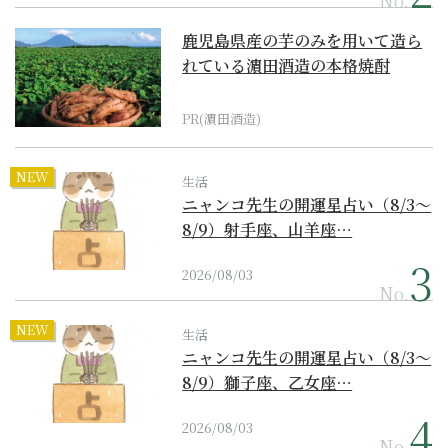
No.
鹿児島県産の芋のみを用いて造ら
れている濵田酒造の本格焼酎
PR(濵田酒造)
NEW
生活
ニャンコ先生の開運星占い（8/3～
8/9）射手座、山羊座…
2026/08/03
No.
NEW
生活
ニャンコ先生の開運星占い（8/3～
8/9）獅子座、乙女座…
2026/08/03
No.