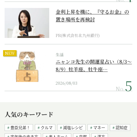
金利上昇を機に、『守るお金』の
置き場所を再検討
PR(株式会社北九州銀行)
NEW
生活
ニャンコ先生の開運星占い（8/3～
8/9）牡羊座、牡牛座…
2026/08/03
No.
人気のキーワード
豊臣兄弟！
クルマ
減塩レシピ
マネー
認知症
定年後の歩き方
老人ホーム
京都
漢方