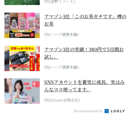
PR(星野リゾート)
アマゾン1位「このお茶ガチです」噂の
お茶
PR(ハーブ健康本舗)
アマゾン1位の実績！380円で5日間お
試し。
PR(ハーブ健康本舗)
SNSアカウントを着実に成長。実はみ
んなココ使ってます。
PR(Dreaw合同会社)
Recommended by