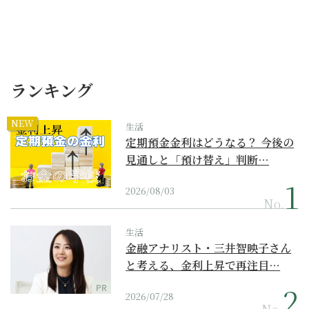
ランキング
NEW
生活
定期預金金利はどうなる？ 今後の
見通しと「預け替え」判断…
2026/08/03
No.
生活
金融アナリスト・三井智映子さん
と考える、金利上昇で再注目…
PR
2026/07/28