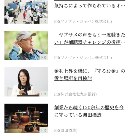
気持ちによって作られているオー
ダーメイド補聴器
PR
PR(ソノヴァ・ジャパン株式会社)
「ヤブサメの声をもう一度聴きた
い」が補聴器チャレンジの後押し
に
PR
PR(ソノヴァ・ジャパン株式会社)
金利上昇を機に、『守るお金』の
置き場所を再検討
PR
PR(株式会社北九州銀行)
創業から続く150余年の歴史を今
に守っている濵田酒造
PR
PR(濵田酒造)