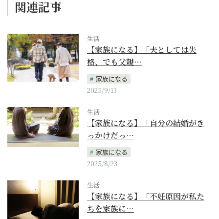
関連記事
生活
【家族になる】「夫としては失
格、でも父親…
家族になる
2025/9/13
生活
【家族になる】「自分の結婚がき
っかけだっ…
家族になる
2025/8/23
生活
【家族になる】「不妊原因が私た
ちを家族に…