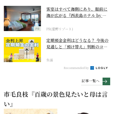
客室はすべて海側にあり、眼前に
海が広がる『西表島ホテル by 星
野リゾート』
PR
PR(星野リゾート)
定期預金金利はどうなる？ 今後の
見通しと「預け替え」判断のコツ
【お金の学校】
生活
Recommended by
記事一覧へ
市毛良枝『百歳の景色見たいと母は言
い』