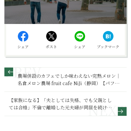
シェア
ポスト
シェア
ブックマーク
農場併設のカフェでしか味わえない完熟メロン｜
名倉メロン農場 fruit cafe NiJi（静岡）【パフェ
名品図鑑】
【家族になる】「夫としては失格、でも父親とし
ては合格」不倫で離婚した元夫婦が同居を続ける
理由～その２～