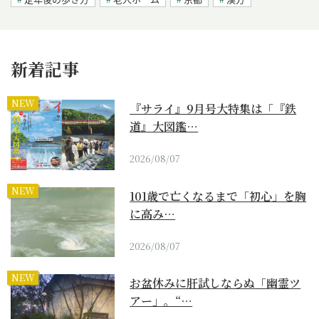
新着記事
NEW
『サライ』9月号大特集は「『鉄
道』大図鑑…
2026/08/07
NEW
101歳で亡くなるまで「初心」を胸
に高み…
2026/08/07
NEW
お盆休みに肝試しならぬ「幽霊ツ
アー」。“…