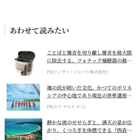
あわせて読みたい
ことばと雑音を切り離し雑音を最大限
に除去する、フォナック補聴器の最上
位モデル
PR(ソノヴァ・ジャパン株式会社)
海の民が紡いだ文化。かつてのポリネ
シアの中心地であり現在の世界遺産か
らみえてくる...
PR(エア タヒチ ヌイ)
静かな波のせせらぎと、満天の星が広
がり、くつろぎを体感できる『西表島
ホテル by...