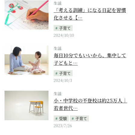
生活
「考える訓練」になる日記を習慣
化させる【…
子育て
2024/10/10
生活
毎日10分でもいいから、集中して
子どもと…
子育て
2024/10/3
生活
小・中学校の不登校は約25万人｜
若者世代…
受験
子育て
2023/7/26