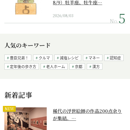
8/9）牡羊座、牡牛座…
2026/08/03
No.
人気のキーワード
豊臣兄弟！
クルマ
減塩レシピ
マネー
認知症
定年後の歩き方
老人ホーム
京都
漢方
新着記事
NEW
稀代の浮世絵師の作品200点余り
が集結。…