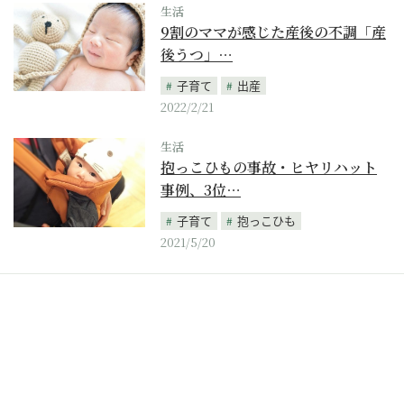
生活
9割のママが感じた産後の不調「産
後うつ」…
子育て
出産
2022/2/21
生活
抱っこひもの事故・ヒヤリハット
事例、3位…
子育て
抱っこひも
2021/5/20