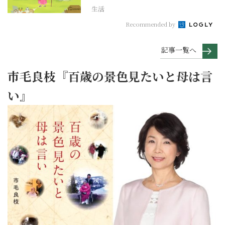
生活
Recommended by
記事一覧へ
市毛良枝『百歳の景色見たいと母は言
い』