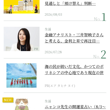
見通しと「預け替え」判断…
2026/08/03
No.
生活
金融アナリスト・三井智映子さん
と考える、金利上昇で再注目…
PR
2026/07/28
No.
海の民が紡いだ文化。かつてのポ
リネシアの中心地であり現在の世
界遺産からみえてくる...
PR(エア タヒチ ヌイ)
NEW
生活
ニャンコ先生の開運星占い（8/3～