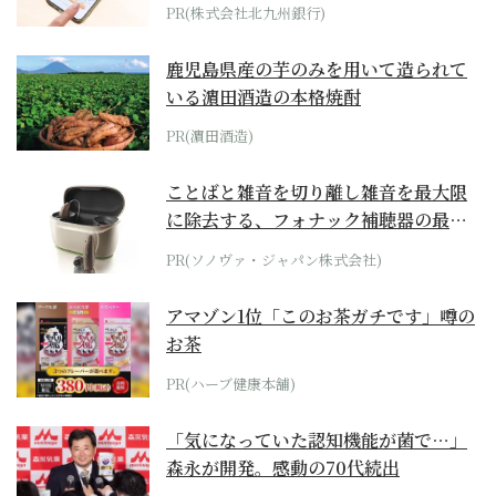
PR(株式会社北九州銀行)
鹿児島県産の芋のみを用いて造られて
いる濵田酒造の本格焼酎
PR(濵田酒造)
ことばと雑音を切り離し雑音を最大限
に除去する、フォナック補聴器の最上
位モデル
PR(ソノヴァ・ジャパン株式会社)
アマゾン1位「このお茶ガチです」噂の
お茶
PR(ハーブ健康本舗)
「気になっていた認知機能が菌で…」
森永が開発。感動の70代続出