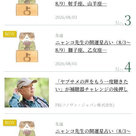
8/9）射手座、山羊座…
2026/08/03
No.
NEW
生活
ニャンコ先生の開運星占い（8/3～
8/9）獅子座、乙女座…
2026/08/03
No.
「ヤブサメの声をもう一度聴きた
い」が補聴器チャレンジの後押し
に
PR(ソノヴァ・ジャパン株式会社)
NEW
生活
ニャンコ先生の開運星占い（8/3～