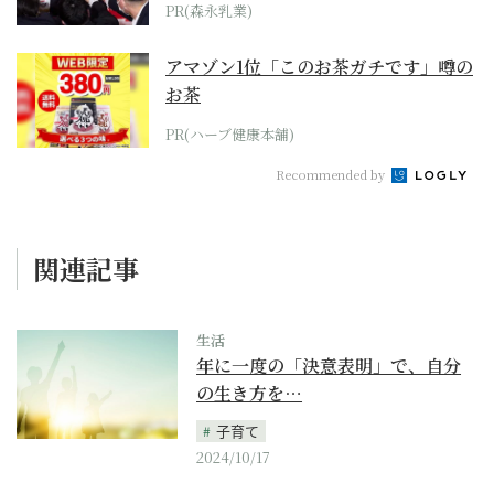
PR(森永乳業)
アマゾン1位「このお茶ガチです」噂の
お茶
PR(ハーブ健康本舗)
Recommended by
関連記事
生活
年に一度の「決意表明」で、自分
の生き方を…
子育て
2024/10/17