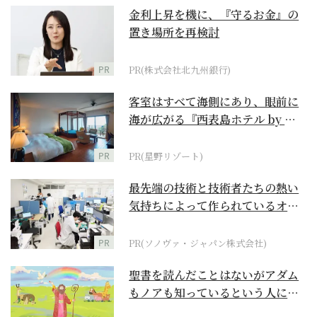
金利上昇を機に、『守るお金』の
置き場所を再検討
PR
PR(株式会社北九州銀行)
客室はすべて海側にあり、眼前に
海が広がる『西表島ホテル by 星
野リゾート』
PR
PR(星野リゾート)
最先端の技術と技術者たちの熱い
気持ちによって作られているオー
ダーメイド補聴器
PR
PR(ソノヴァ・ジャパン株式会社)
聖書を読んだことはないがアダム
もノアも知っているという人に
『創世記』がもたらすア...