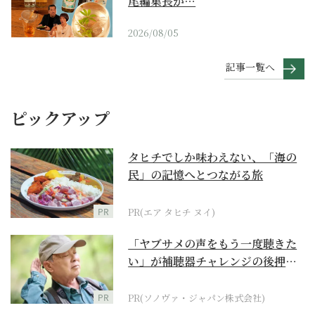
尾編集長が…
2026/08/05
記事一覧へ
ピックアップ
タヒチでしか味わえない、「海の
民」の記憶へとつながる旅
PR
PR(エア タヒチ ヌイ)
「ヤブサメの声をもう一度聴きた
い」が補聴器チャレンジの後押し
に
PR
PR(ソノヴァ・ジャパン株式会社)