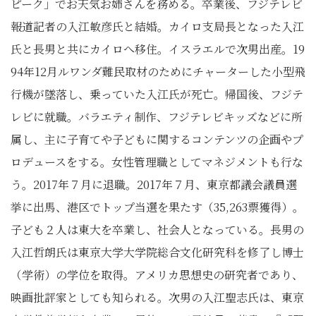
ピーク」でお天気お姉さんを務める。卒業後、フジテレビ
報道記者の入江敏彦氏と結婚。カイロ支局長となった入江
氏と長男と共にカイロへ移住。イスラエルで次男出産。19
94年12月ルワンダ難民取材のためにチャーターした小型飛
行機が墜落し、乗っていた入江氏が死亡。帰国後、フジテ
レビに就職。バラエティ制作、フジテレビキッズなどに所
属し、主に子育てや子どもに関するコンテンツの企画やプ
ロデュースをする。女性管理職としてマネジメントも行な
う。2017年７月に退職。2017年７月、東京都議会議員選
挙に出馬、港区でトップ当選を果たす（35,263票獲得）。
子ども２人は東大を卒業し、社会人となっている。長男の
入江哲朗氏は東京大学大学院総合文化研究科を修了し博士
（学術）の学位を取得。アメリカ思想史の研究者であり、
映画批評家としても知られる。次男の入江聖志氏は、東京