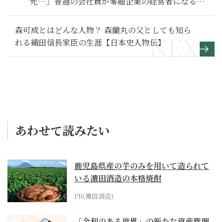
死…」普通の会社員が零細企業の経営者になるま
で～その１～
森可成とはどんな人物？ 森蘭丸の父としても知ら
れる織田信長家臣の生涯【日本史人物伝】
あわせて読みたい
鹿児島県産の芋のみを用いて造られて
いる濵田酒造の本格焼酎
PR(濵田酒造)
「金利のある世界」の新たな資産管理