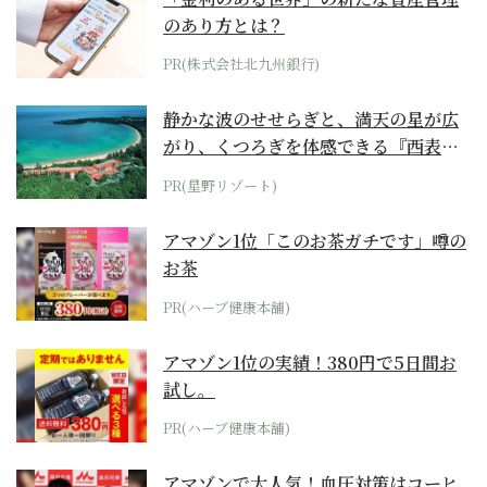
のあり方とは？
PR(株式会社北九州銀行)
静かな波のせせらぎと、満天の星が広
がり、くつろぎを体感できる『西表島
ホテル by...
PR(星野リゾート)
アマゾン1位「このお茶ガチです」噂の
お茶
PR(ハーブ健康本舗)
アマゾン1位の実績！380円で5日間お
試し。
PR(ハーブ健康本舗)
アマゾンで大人気！血圧対策はコーヒ