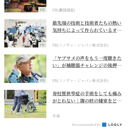
PR
PR(濵田酒造)
最先端の技術と技術者たちの熱い
気持ちによって作られているオー
ダーメイド補聴器
PR
PR(ソノヴァ・ジャパン株式会社)
「ヤブサメの声をもう一度聴きた
い」が補聴器チャレンジの後押し
に
PR
PR(ソノヴァ・ジャパン株式会社)
脊柱管狭窄症の手術をしても痛み
がとれない｜親の終の棲家をどう
選ぶ？【２】
生活
Recommended by