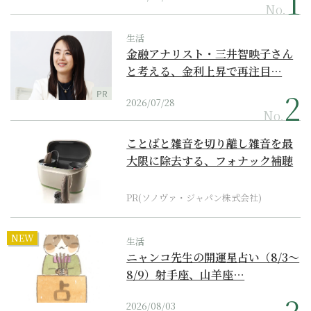
No.
生活
金融アナリスト・三井智映子さん
と考える、金利上昇で再注目…
PR
2026/07/28
No.
ことばと雑音を切り離し雑音を最
大限に除去する、フォナック補聴
器の最上位モデル
PR(ソノヴァ・ジャパン株式会社)
NEW
生活
ニャンコ先生の開運星占い（8/3～
8/9）射手座、山羊座…
2026/08/03