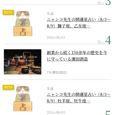
No.
NEW
生活
ニャンコ先生の開運星占い（8/3～
8/9）獅子座、乙女座…
2026/08/03
No.
創業から続く150余年の歴史を今
に守っている濵田酒造
PR(濵田酒造)
NEW
生活
ニャンコ先生の開運星占い（8/3～
8/9）牡羊座、牡牛座…
2026/08/03