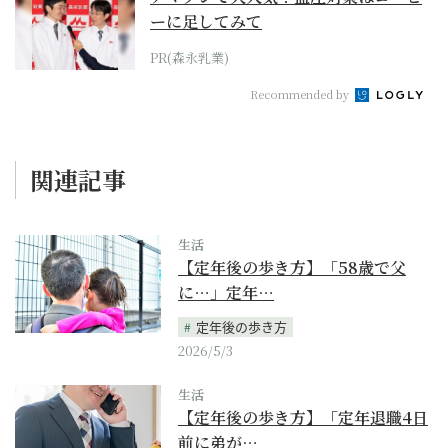
ーに足してみて
PR(森永乳業)
Recommended by
関連記事
生活
【定年後の歩き方】「58歳で父
に…」定年…
定年後の歩き方
2026/5/3
生活
【定年後の歩き方】「定年退職4日
前に弟が…