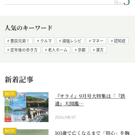
No.
人気のキーワード
豊臣兄弟！
クルマ
減塩レシピ
マネー
認知症
定年後の歩き方
老人ホーム
京都
漢方
新着記事
NEW
『サライ』9月号大特集は「『鉄
道』大図鑑…
2026/08/07
NEW
101歳で亡くなるまで「初心」を胸