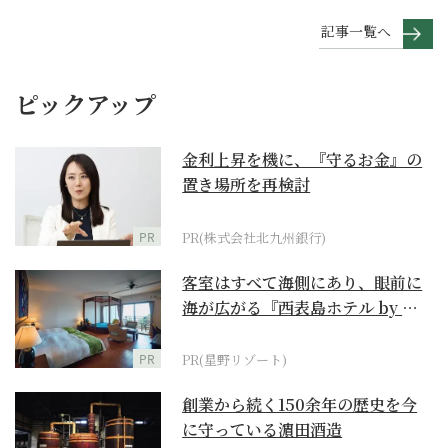
記事一覧へ
ピックアップ
金利上昇を機に、『守るお金』の
置き場所を再検討
PR
PR(株式会社北九州銀行)
客室はすべて海側にあり、眼前に
海が広がる『西表島ホテル by 星
野リゾート』
PR
PR(星野リゾート)
創業から続く150余年の歴史を今
に守っている濵田酒造