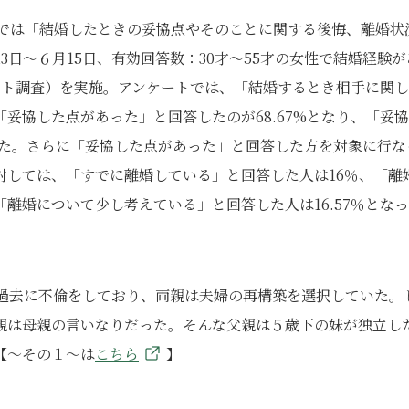
uestでは「結婚したときの妥協点やそのことに関する後悔、離婚状
13日～６月15日、有効回答数：30才～55才の女性で結婚経験が
ット調査）を実施。アンケートでは、「結婚するとき相手に関
妥協した点があった」と回答したのが68.67%となり、「妥
回った。さらに「妥協した点があった」と回答した方を対象に行な
対しては、「すでに離婚している」と回答した人は16％、「離
離婚について少し考えている」と回答した人は16.57％とな
は過去に不倫をしており、両親は夫婦の再構築を選択していた。
親は母親の言いなりだった。そんな父親は５歳下の妹が独立し
【～その１～は
こちら
】