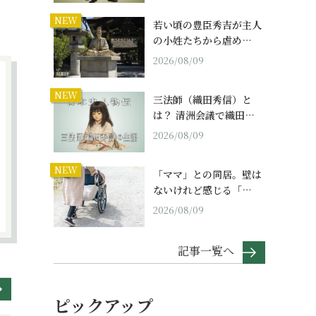
NEW
若い頃の豊臣秀吉が主人
の小姓たちから虐め…
2026/08/09
NEW
三法師（織田秀信）と
は？ 清洲会議で織田…
2026/08/09
NEW
「ママ」との同居。壁は
ないけれど感じる「…
2026/08/09
記事一覧へ
ピックアップ