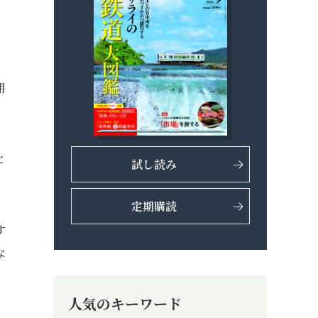
用
と
試し読み
定期購読
す
な
人気のキーワード