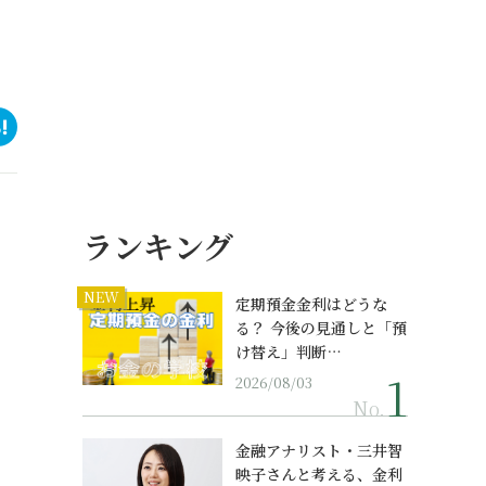
ランキング
NEW
定期預金金利はどうな
る？ 今後の見通しと「預
け替え」判断…
2026/08/03
No.
金融アナリスト・三井智
映子さんと考える、金利