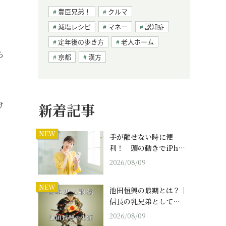
豊臣兄弟！
クルマ
減塩レシピ
マネー
認知症
定年後の歩き方
老人ホーム
ら
京都
漢方
け
新着記事
NEW
手が離せない時に便
利！ 頭の動きでiPh…
2026/08/09
NEW
池田恒興の最期とは？｜
信長の乳兄弟として…
2026/08/09