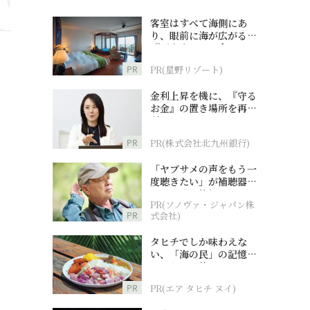
客室はすべて海側にあ
り、眼前に海が広がる
『西表島ホテル by 星野
リゾート』
PR
PR(星野リゾート)
金利上昇を機に、『守る
お金』の置き場所を再検
討
PR
PR(株式会社北九州銀行)
「ヤブサメの声をもう一
度聴きたい」が補聴器チ
ャレンジの後押しに
PR(ソノヴァ・ジャパン株
PR
式会社)
タヒチでしか味わえな
い、「海の民」の記憶へ
とつながる旅
PR
PR(エア タヒチ ヌイ)