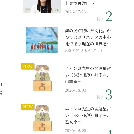
上昇で再注目…
PR
2026/07/28
No.
海の民が紡いだ文化。か
つてのポリネシアの中心
地であり現在の世界遺産
からみえてくる...
PR(エア タヒチ ヌイ)
NEW
ニャンコ先生の開運星占
い（8/3～8/9）射手座、
山羊座…
両
2026/08/03
係
No.
NEW
ニャンコ先生の開運星占
い（8/3～8/9）獅子座、
乙女座…
2026/08/03