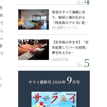
No.
況
客室はすべて海側にあ
あ
り、眼前に海が広がる
して
『西表島ホテル by 星野
リゾート』
PR(星野リゾート)
協し
っ
【定年後の歩き方】「定
婚
年起業してバーを経営」
夢を叶えた6…
って
2026/07/26
No.
9
し
サライ最新号
2026年
月号
た