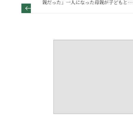
親だった」一人になった母親が子どもと絶
縁に至った理由とは～その１～