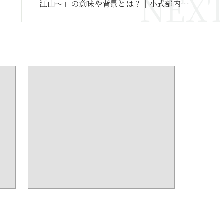
江山〜」の意味や背景とは？｜小式部内侍
の有名な和歌を解説【百人一首入門】