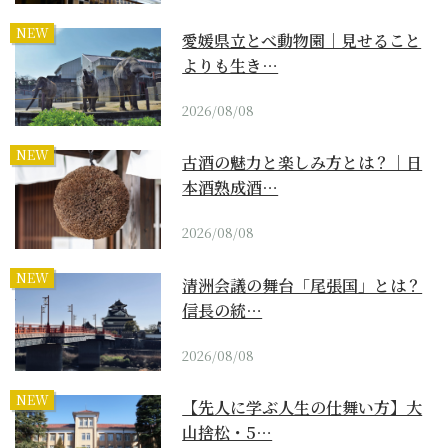
NEW
愛媛県立とべ動物園｜見せること
よりも生き…
2026/08/08
NEW
古酒の魅力と楽しみ方とは？｜日
本酒熟成酒…
2026/08/08
NEW
清洲会議の舞台「尾張国」とは？
信長の統…
2026/08/08
NEW
【先人に学ぶ人生の仕舞い方】大
山捨松・5…