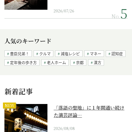
2026/07/26
No.
人気のキーワード
豊臣兄弟！
クルマ
減塩レシピ
マネー
認知症
定年後の歩き方
老人ホーム
京都
漢方
新着記事
NEW
「落語の聖地」に１年間通い続け
た演芸評論…
2026/08/08