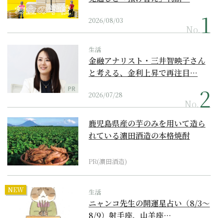
2026/08/03
No.
生活
金融アナリスト・三井智映子さん
と考える、金利上昇で再注目…
PR
2026/07/28
No.
鹿児島県産の芋のみを用いて造ら
れている濵田酒造の本格焼酎
PR(濵田酒造)
NEW
生活
ニャンコ先生の開運星占い（8/3～
8/9）射手座、山羊座…