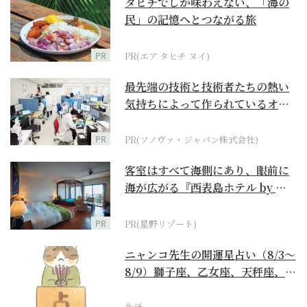
タヒチでしか味わえない、「海の
民」の記憶へとつながる旅
PR
PR(エア タヒチ ヌイ)
最先端の技術と技術者たちの熱い
気持ちによって作られているオー
ダーメイド補聴器
PR
PR(ソノヴァ・ジャパン株式会社)
客室はすべて海側にあり、眼前に
海が広がる『西表島ホテル by 星
野リゾート』
PR
PR(星野リゾート)
ニャンコ先生の開運星占い（8/3～
8/9）獅子座、乙女座、天秤座、蠍
座編