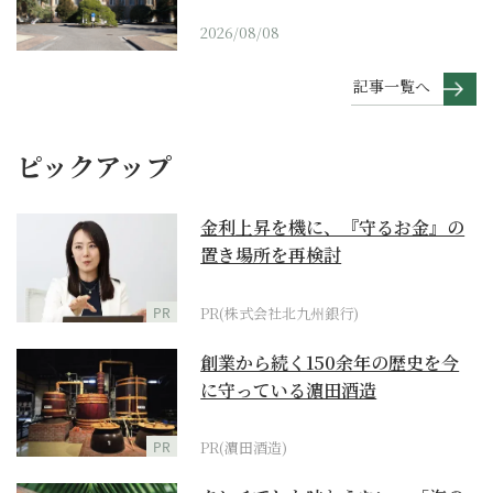
2026/08/08
記事一覧へ
ピックアップ
金利上昇を機に、『守るお金』の
置き場所を再検討
PR
PR(株式会社北九州銀行)
創業から続く150余年の歴史を今
に守っている濵田酒造
PR
PR(濵田酒造)