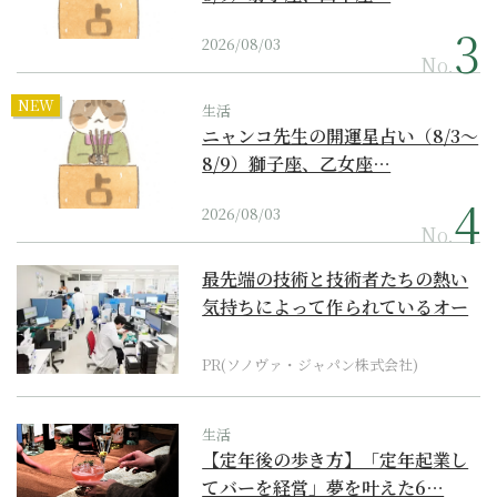
2026/08/03
No.
NEW
生活
ニャンコ先生の開運星占い（8/3～
8/9）獅子座、乙女座…
2026/08/03
No.
最先端の技術と技術者たちの熱い
気持ちによって作られているオー
ダーメイド補聴器
PR(ソノヴァ・ジャパン株式会社)
生活
【定年後の歩き方】「定年起業し
てバーを経営」夢を叶えた6…