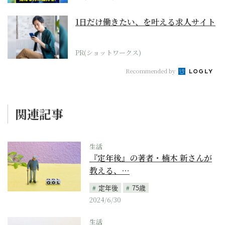
1日だけ働きたい、を叶える求人サイト
PR(ショットワークス)
Recommended by
関連記事
生活
『定年後』の著者・楠木 新さんが
教える、…
定年後
75歳
2024/6/30
生活