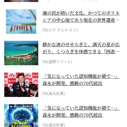
海の民が紡いだ文化。かつてのポリネ
シアの中心地であり現在の世界遺産か
らみえてくる...
PR(エア タヒチ ヌイ)
静かな波のせせらぎと、満天の星が広
がり、くつろぎを体感できる『西表島
ホテル by...
PR(星野リゾート)
「気になっていた認知機能が菌で…」
森永が開発。感動の70代続出
PR(森永乳業)
「気になっていた認知機能が菌で…」
森永が開発。感動の70代続出
PR(森永乳業)