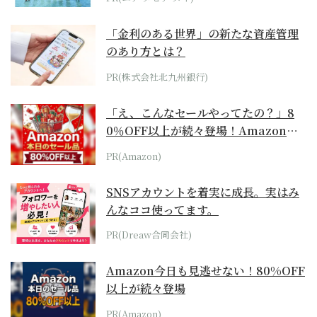
「金利のある世界」の新たな資産管理
のあり方とは？
PR(株式会社北九州銀行)
「え、こんなセールやってたの？」8
0％OFF以上が続々登場！Amazonの
本気が...
PR(Amazon)
SNSアカウントを着実に成長。実はみ
んなココ使ってます。
PR(Dreaw合同会社)
Amazon今日も見逃せない！80%OFF
以上が続々登場
PR(Amazon)