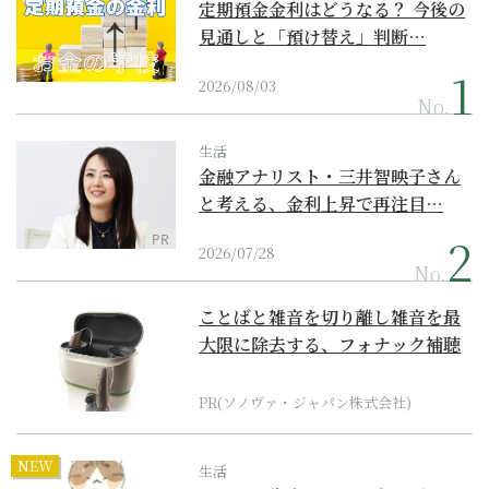
定期預金金利はどうなる？ 今後の
見通しと「預け替え」判断…
2026/08/03
No.
生活
金融アナリスト・三井智映子さん
と考える、金利上昇で再注目…
PR
2026/07/28
No.
ことばと雑音を切り離し雑音を最
大限に除去する、フォナック補聴
器の最上位モデル
PR(ソノヴァ・ジャパン株式会社)
NEW
生活