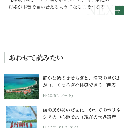
母娘が本音で言い合えるようになるまで～その２
～
あわせて読みたい
静かな波のせせらぎと、満天の星が広
がり、くつろぎを体感できる『西表島
ホテル by...
PR(星野リゾート)
海の民が紡いだ文化。かつてのポリネ
シアの中心地であり現在の世界遺産か
らみえてくる...
PR(エア タヒチ ヌイ)