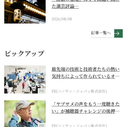
た演芸評論…
2026/08/08
記事一覧へ
ピックアップ
最先端の技術と技術者たちの熱い
気持ちによって作られているオー
ダーメイド補聴器
PR
PR(ソノヴァ・ジャパン株式会社)
「ヤブサメの声をもう一度聴きた
い」が補聴器チャレンジの後押し
に
PR
PR(ソノヴァ・ジャパン株式会社)