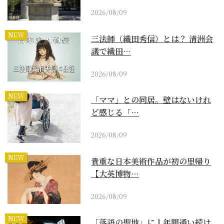
2026/08/09
NEW
三法師（織田秀信）とは？ 清洲会
議で織田…
2026/08/09
NEW
「ママ」との同居。壁はないけれ
ど感じる「…
2026/08/09
NEW
貴重な日本美術作品が初の里帰り
【大英博物…
2026/08/09
NEW
「落語の聖地」に１年間通い続け