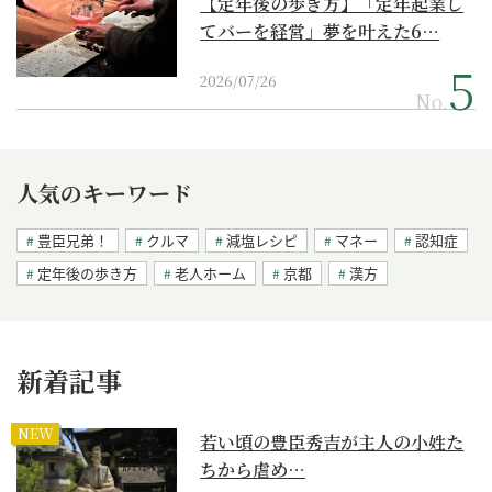
【定年後の歩き方】「定年起業し
てバーを経営」夢を叶えた6…
2026/07/26
No.
人気のキーワード
豊臣兄弟！
クルマ
減塩レシピ
マネー
認知症
定年後の歩き方
老人ホーム
京都
漢方
新着記事
NEW
若い頃の豊臣秀吉が主人の小姓た
ちから虐め…