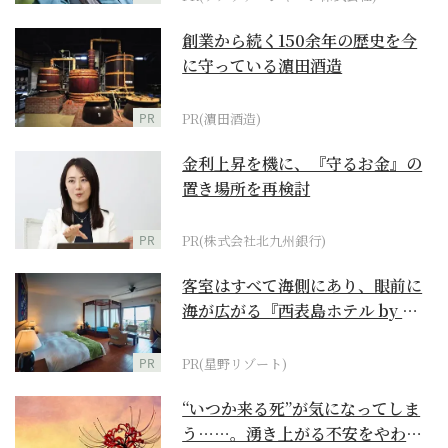
創業から続く150余年の歴史を今
に守っている濵田酒造
PR
PR(濵田酒造)
金利上昇を機に、『守るお金』の
置き場所を再検討
PR
PR(株式会社北九州銀行)
客室はすべて海側にあり、眼前に
海が広がる『西表島ホテル by 星
野リゾート』
PR
PR(星野リゾート)
“いつか来る死”が気になってしま
う……。湧き上がる不安をやわら