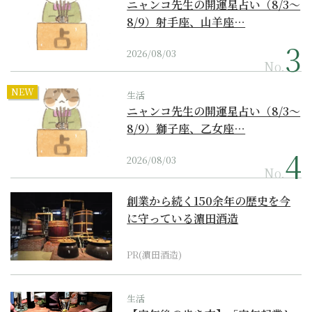
ニャンコ先生の開運星占い（8/3～
8/9）射手座、山羊座…
2026/08/03
No.
NEW
生活
ニャンコ先生の開運星占い（8/3～
8/9）獅子座、乙女座…
2026/08/03
No.
創業から続く150余年の歴史を今
に守っている濵田酒造
PR(濵田酒造)
生活