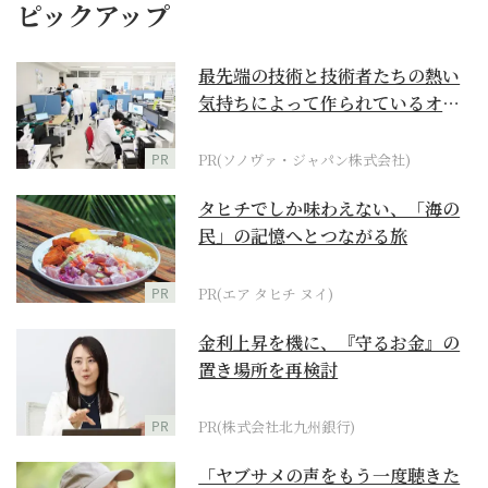
ピックアップ
最先端の技術と技術者たちの熱い
気持ちによって作られているオー
ダーメイド補聴器
PR
PR(ソノヴァ・ジャパン株式会社)
タヒチでしか味わえない、「海の
民」の記憶へとつながる旅
PR
PR(エア タヒチ ヌイ)
金利上昇を機に、『守るお金』の
置き場所を再検討
PR
PR(株式会社北九州銀行)
「ヤブサメの声をもう一度聴きた