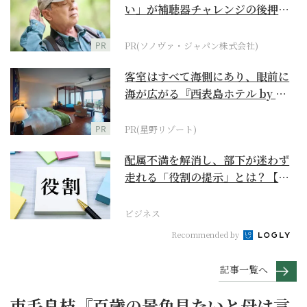
い」が補聴器チャレンジの後押し
に
PR
PR(ソノヴァ・ジャパン株式会社)
客室はすべて海側にあり、眼前に
海が広がる『西表島ホテル by 星
野リゾート』
PR
PR(星野リゾート)
配属不満を解消し、部下が迷わず
走れる「役割の提示」とは？【ビ
ジネスの極意】
ビジネス
Recommended by
記事一覧へ
市毛良枝『百歳の景色見たいと母は言