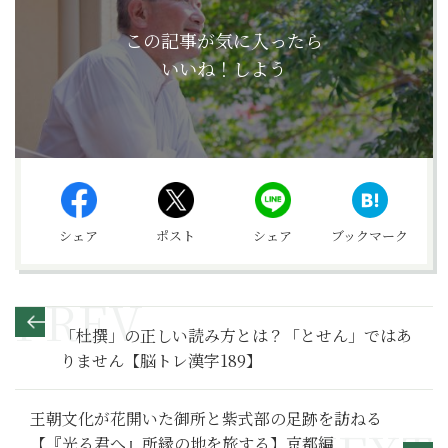
この記事が気に入ったら
いいね！しよう
シェア
ポスト
シェア
ブックマーク
「杜撰」の正しい読み方とは？「とせん」ではあ
りません【脳トレ漢字189】
王朝文化が花開いた御所と紫式部の足跡を訪ねる
【『光る君へ』所縁の地を旅する】京都編