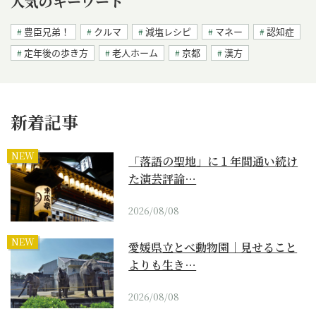
人気のキーワード
豊臣兄弟！
クルマ
減塩レシピ
マネー
認知症
定年後の歩き方
老人ホーム
京都
漢方
新着記事
NEW
「落語の聖地」に１年間通い続け
た演芸評論…
2026/08/08
NEW
愛媛県立とべ動物園｜見せること
よりも生き…
2026/08/08