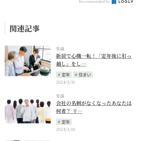
Recommended by
関連記事
生活
新居で心機一転！「定年後に引っ
越し」をし…
定年
住まい
2024/3/31
生活
会社の名刺がなくなったあなたは
何者？ リ…
定年
2024/3/10