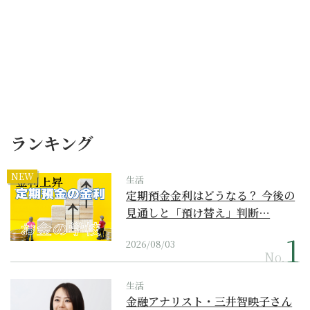
ランキング
NEW
生活
定期預金金利はどうなる？ 今後の
見通しと「預け替え」判断…
2026/08/03
No.
生活
金融アナリスト・三井智映子さん