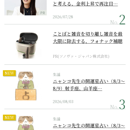
と考える、金利上昇で再注目…
PR
2026/07/28
No.
ことばと雑音を切り離し雑音を最
大限に除去する、フォナック補聴
器の最上位モデル
PR(ソノヴァ・ジャパン株式会社)
NEW
生活
ニャンコ先生の開運星占い（8/3～
8/9）射手座、山羊座…
2026/08/03
No.
NEW
生活
ニャンコ先生の開運星占い（8/3～