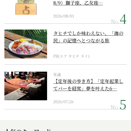
8/9）獅子座、乙女座…
2026/08/03
No.
タヒチでしか味わえない、「海の
民」の記憶へとつながる旅
PR(エア タヒチ ヌイ)
生活
【定年後の歩き方】「定年起業し
てバーを経営」夢を叶えた6…
2026/07/26
No.