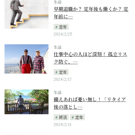
生活
早期退職か？ 定年後も働くか？ 定
年前に…
定年
2024/2/25
生活
仕事中心の人ほど深刻！ 孤立リス
ク防ぐ、…
定年
2024/2/17
生活
備えあれば憂い無し！「リタイア
後の落とし…
終活
定年
2024/2/11