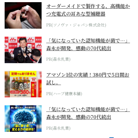
オーダーメイドで製作する、高機能か
つ充電式の耳あな型補聴器
PR(ソノヴァ・ジャパン株式会社)
「気になっていた認知機能が菌で…」
森永が開発。感動の70代続出
PR(森永乳業)
アマゾン1位の実績！380円で5日間お
試し。
PR(ハーブ健康本舗)
「気になっていた認知機能が菌で…」
森永が開発。感動の70代続出
PR(森永乳業)