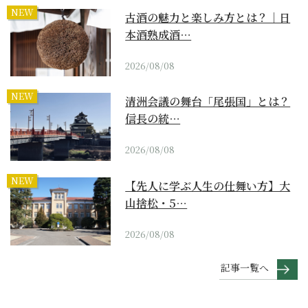
NEW
古酒の魅力と楽しみ方とは？｜日
本酒熟成酒…
2026/08/08
NEW
清洲会議の舞台「尾張国」とは？
信長の統…
2026/08/08
NEW
【先人に学ぶ人生の仕舞い方】大
山捨松・5…
2026/08/08
記事一覧へ