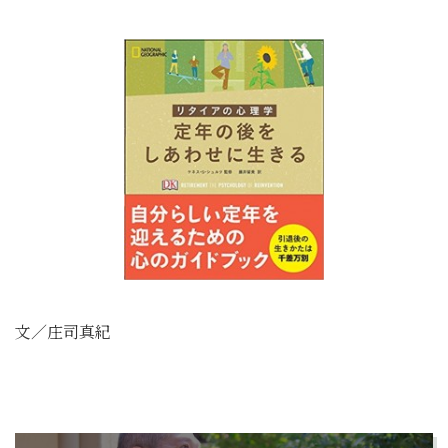
文／庄司真紀