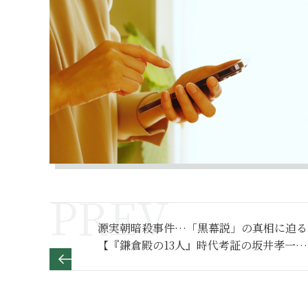
源実朝暗殺事件…「黒幕説」の真相に迫る
【『鎌倉殿の13人』時代考証の坂井孝一氏
が解説】