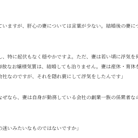
ていますが、肝心の妻については言葉が少ない。結婚後の妻に
し、特に起伏もなく穏やかですよ。ただ、妻は若い頃に浮気を
奔放なお嬢様気質は、結婚しても治りません。妻は産休・育休
会社なのですが、それを隠れ蓑にして浮気をしたんです」
なぜなら、妻は自身が勤務している会社の創業一族の係累者な
の迷いみたいなものではないですか」