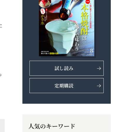
に
に
試し読み
ら
定期購読
人気のキーワード