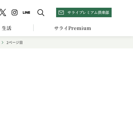
サライプレミアム倶楽部
生活
サライPremium
2ページ目