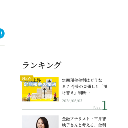
ランキング
NEW
定期預金金利はどうな
る？ 今後の見通しと「預
け替え」判断…
2026/08/03
No.
金融アナリスト・三井智
、
映子さんと考える、金利