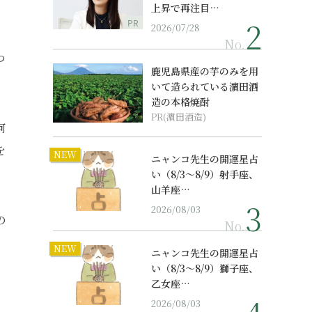
上昇で再注目…
PR
2026/07/28
No.
つ
鹿児島県産の芋のみを用
いて造られている濵田酒
造の本格焼酎
PR(濵田酒造)
何
を
NEW
ニャンコ先生の開運星占
い（8/3～8/9）射手座、
山羊座…
2026/08/03
の
No.
NEW
ニャンコ先生の開運星占
い（8/3～8/9）獅子座、
乙女座…
2026/08/03