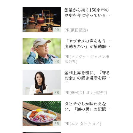
創業から続く150余年の
歴史を今に守っている濵
田酒造
PR
PR(濵田酒造)
「ヤブサメの声をもう一
度聴きたい」が補聴器チ
ャレンジの後押しに
PR(ソノヴァ・ジャパン株
PR
式会社)
金利上昇を機に、『守る
お金』の置き場所を再検
討
PR
PR(株式会社北九州銀行)
タヒチでしか味わえな
い、「海の民」の記憶へ
とつながる旅
PR
PR(エア タヒチ ヌイ)