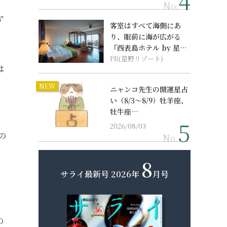
No.
ヤ
客室はすべて海側にあ
り、眼前に海が広がる
『西表島ホテル by 星野
リゾート』
PR(星野リゾート)
は
NEW
ニャンコ先生の開運星占
い（8/3～8/9）牡羊座、
牡牛座…
相
2026/08/03
の
No.
8
サライ最新号
2026年
月号
の