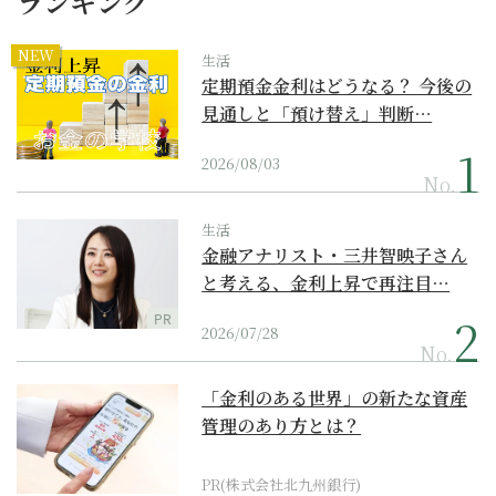
ランキング
NEW
生活
定期預金金利はどうなる？ 今後の
見通しと「預け替え」判断…
2026/08/03
No.
生活
金融アナリスト・三井智映子さん
と考える、金利上昇で再注目…
PR
2026/07/28
No.
「金利のある世界」の新たな資産
管理のあり方とは？
PR(株式会社北九州銀行)