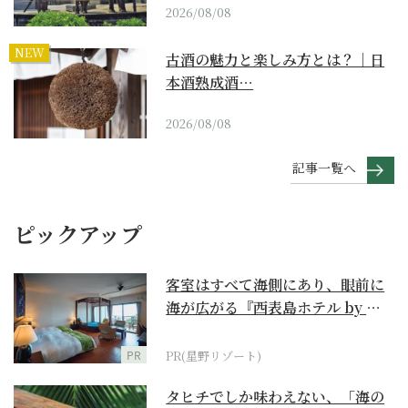
2026/08/08
NEW
古酒の魅力と楽しみ方とは？｜日
本酒熟成酒…
2026/08/08
記事一覧へ
ピックアップ
客室はすべて海側にあり、眼前に
海が広がる『西表島ホテル by 星
野リゾート』
PR
PR(星野リゾート)
タヒチでしか味わえない、「海の