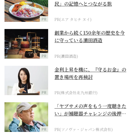
民」の記憶へとつながる旅
PR
PR(エア タヒチ ヌイ)
創業から続く150余年の歴史を今
に守っている濵田酒造
PR
PR(濵田酒造)
金利上昇を機に、『守るお金』の
置き場所を再検討
PR
PR(株式会社北九州銀行)
「ヤブサメの声をもう一度聴きた
い」が補聴器チャレンジの後押し
に
PR
PR(ソノヴァ・ジャパン株式会社)