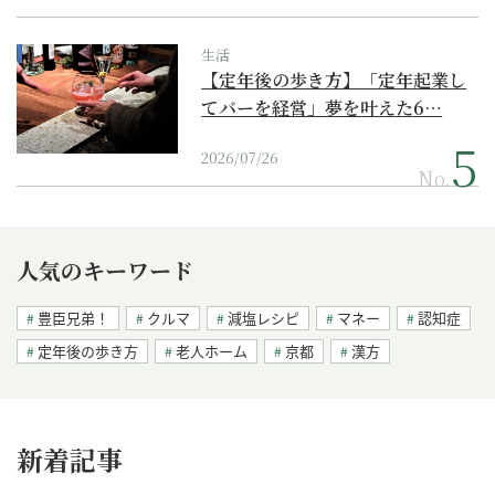
生活
【定年後の歩き方】「定年起業し
てバーを経営」夢を叶えた6…
2026/07/26
No.
人気のキーワード
豊臣兄弟！
クルマ
減塩レシピ
マネー
認知症
定年後の歩き方
老人ホーム
京都
漢方
新着記事