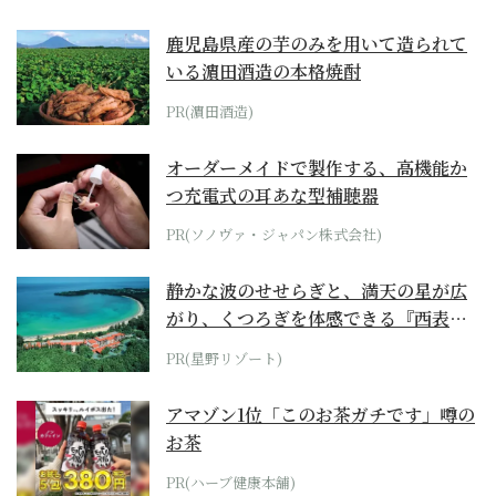
鹿児島県産の芋のみを用いて造られて
いる濵田酒造の本格焼酎
PR(濵田酒造)
オーダーメイドで製作する、高機能か
つ充電式の耳あな型補聴器
PR(ソノヴァ・ジャパン株式会社)
静かな波のせせらぎと、満天の星が広
がり、くつろぎを体感できる『西表島
ホテル by...
PR(星野リゾート)
アマゾン1位「このお茶ガチです」噂の
お茶
PR(ハーブ健康本舗)