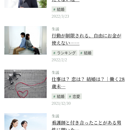
結婚
2022/3/23
生活
行動が制限される、自由にお金が
使えない……
ランキング
結婚
2022/2/2
生活
仕事は？ 恋は？ 結婚は？｜働く28
歳未…
結婚
恋愛
2021/12/30
生活
看護師と付き合ったことがある男
性に聞いた…