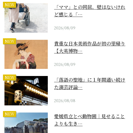
NEW
「ママ」との同居。壁はないけれ
ど感じる「…
2026/08/09
NEW
貴重な日本美術作品が初の里帰り
【大英博物…
2026/08/09
NEW
「落語の聖地」に１年間通い続け
た演芸評論…
2026/08/08
NEW
愛媛県立とべ動物園｜見せること
よりも生き…