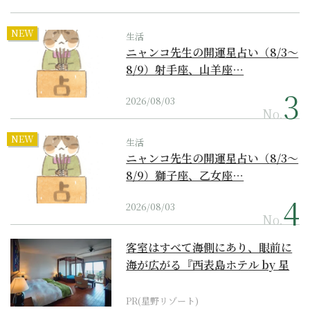
NEW
生活
ニャンコ先生の開運星占い（8/3～
8/9）射手座、山羊座…
2026/08/03
No.
NEW
生活
ニャンコ先生の開運星占い（8/3～
8/9）獅子座、乙女座…
2026/08/03
No.
客室はすべて海側にあり、眼前に
海が広がる『西表島ホテル by 星
野リゾート』
PR(星野リゾート)