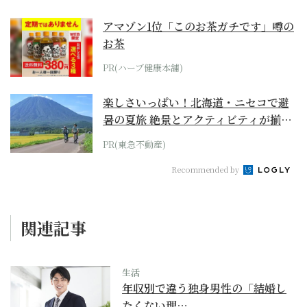
アマゾン1位「このお茶ガチです」噂の
お茶
PR(ハーブ健康本舗)
楽しさいっぱい！北海道・ニセコで避
暑の夏旅 絶景とアクティビティが揃う
「ニセコ東...
PR(東急不動産)
Recommended by
関連記事
生活
年収別で違う独身男性の「結婚し
たくない理…