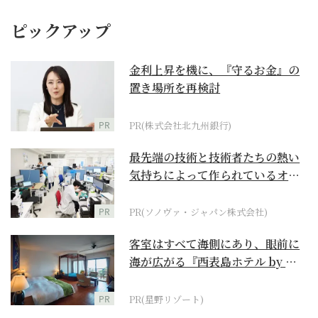
ピックアップ
金利上昇を機に、『守るお金』の
置き場所を再検討
PR
PR(株式会社北九州銀行)
最先端の技術と技術者たちの熱い
気持ちによって作られているオー
ダーメイド補聴器
PR
PR(ソノヴァ・ジャパン株式会社)
客室はすべて海側にあり、眼前に
海が広がる『西表島ホテル by 星
野リゾート』
PR
PR(星野リゾート)