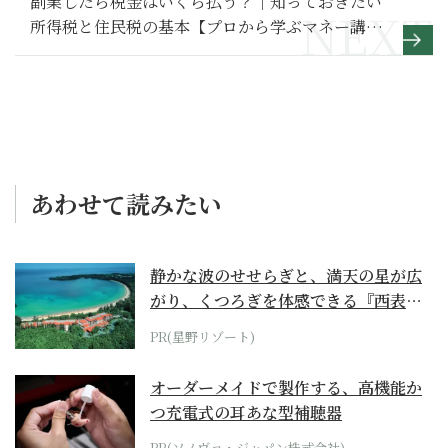
副業したら税金はいくら払う？｜知っておきたい
所得税と住民税の基本【プロから学ぶマネー講
座】
あわせて読みたい
静かな波のせせらぎと、満天の星が広
がり、くつろぎを体感できる『西表島
ホテル by...
PR(星野リゾート)
オーダーメイドで製作する、高機能か
つ充電式の耳あな型補聴器
PR(ソノヴァ・ジャパン株式会社)