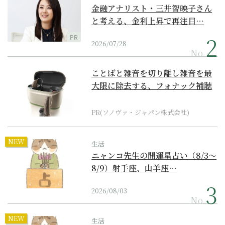
金融アナリスト・三井智映子さん
と考える、金利上昇で再注目…
PR
2026/07/28
No.
ことばと雑音を切り離し雑音を最
大限に除去する、フォナック補聴
器の最上位モデル
PR(ソノヴァ・ジャパン株式会社)
NEW
生活
ニャンコ先生の開運星占い（8/3～
8/9）射手座、山羊座…
2026/08/03
No.
NEW
生活