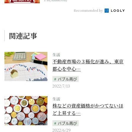
Recommended by
関連記事
生活
不動産市場の３極化が進み、東京
都心を中心…
バブル再び
2022/7/13
生活
株などの資産価格がかつてないほ
ど上昇する…
バブル再び
2022/6/29