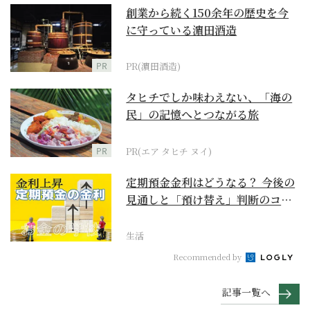
創業から続く150余年の歴史を今
に守っている濵田酒造
PR
PR(濵田酒造)
タヒチでしか味わえない、「海の
民」の記憶へとつながる旅
PR
PR(エア タヒチ ヌイ)
定期預金金利はどうなる？ 今後の
見通しと「預け替え」判断のコツ
【お金の学校】
生活
Recommended by
記事一覧へ