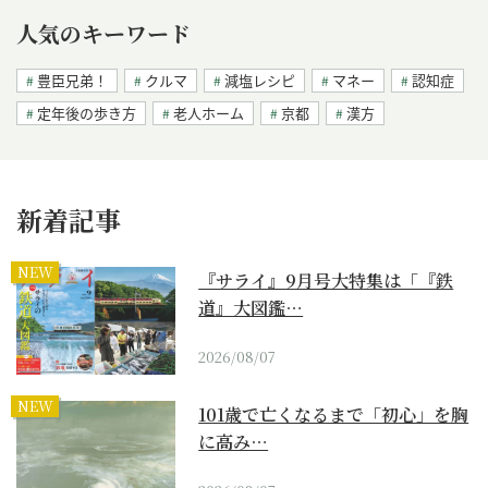
人気のキーワード
豊臣兄弟！
クルマ
減塩レシピ
マネー
認知症
定年後の歩き方
老人ホーム
京都
漢方
新着記事
NEW
『サライ』9月号大特集は「『鉄
道』大図鑑…
2026/08/07
NEW
101歳で亡くなるまで「初心」を胸
に高み…