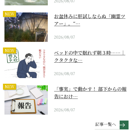
2026/08/07
NEW
お盆休みに肝試しならぬ「幽霊ツ
アー」。“…
2026/08/07
NEW
ベッドの中で眠れず朝３時……｜
クタクタな…
2026/08/07
NEW
「事実」で動かす！ 部下からの報
告におけ…
2026/08/07
記事一覧へ