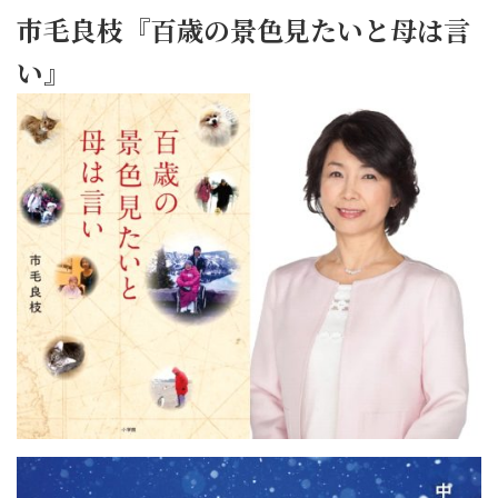
市毛良枝『百歳の景色見たいと母は言
い』