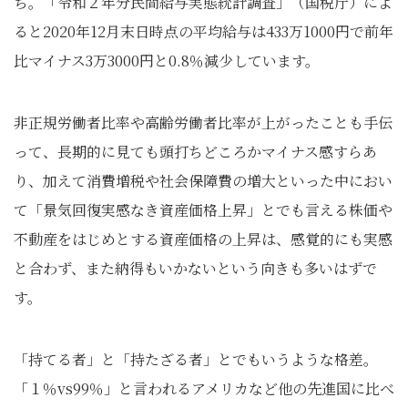
ち。「令和２年分民間給与実態統計調査」（国税庁）によ
ると2020年12月末日時点の平均給与は433万1000円で前年
比マイナス3万3000円と0.8％減少しています。
非正規労働者比率や高齢労働者比率が上がったことも手伝
って、長期的に見ても頭打ちどころかマイナス感すらあ
り、加えて消費増税や社会保障費の増大といった中におい
て「景気回復実感なき資産価格上昇」とでも言える株価や
不動産をはじめとする資産価格の上昇は、感覚的にも実感
と合わず、また納得もいかないという向きも多いはずで
す。
「持てる者」と「持たざる者」とでもいうような格差。
「１％vs99％」と言われるアメリカなど他の先進国に比べ