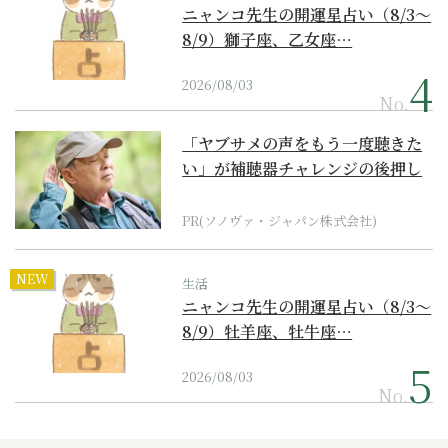
ニャンコ先生の開運星占い（8/3～
8/9）獅子座、乙女座…
2026/08/03
No.
「ヤブサメの声をもう一度聴きた
い」が補聴器チャレンジの後押し
に
PR(ソノヴァ・ジャパン株式会社)
NEW
生活
ニャンコ先生の開運星占い（8/3～
8/9）牡羊座、牡牛座…
2026/08/03
No.