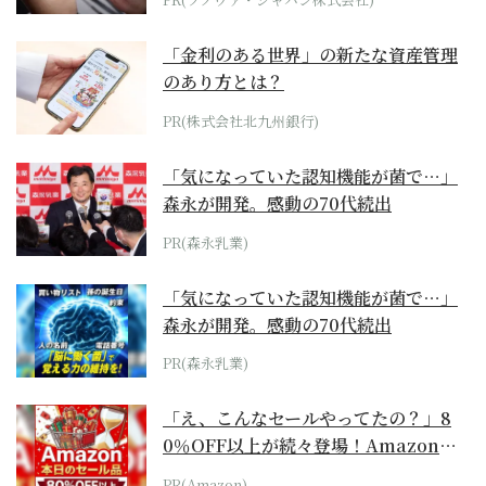
「金利のある世界」の新たな資産管理
のあり方とは？
PR(株式会社北九州銀行)
「気になっていた認知機能が菌で…」
森永が開発。感動の70代続出
PR(森永乳業)
「気になっていた認知機能が菌で…」
森永が開発。感動の70代続出
PR(森永乳業)
「え、こんなセールやってたの？」8
0％OFF以上が続々登場！Amazonの
本気が...
PR(Amazon)