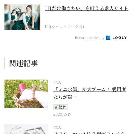
1日だけ働きたい、を叶える求人サイト
PR(ショットワークス)
Recommended by
関連記事
生活
「ミニ水筒」が大ブーム！ 愛用者
たちが選…
節約
2020/2/19
生活