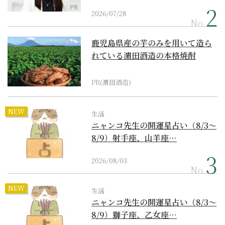
PR
2026/07/28
No.
鹿児島県産の芋のみを用いて造ら
れている濵田酒造の本格焼酎
PR(濵田酒造)
NEW
生活
ニャンコ先生の開運星占い（8/3～
8/9）射手座、山羊座…
2026/08/03
No.
NEW
生活
ニャンコ先生の開運星占い（8/3～
8/9）獅子座、乙女座…