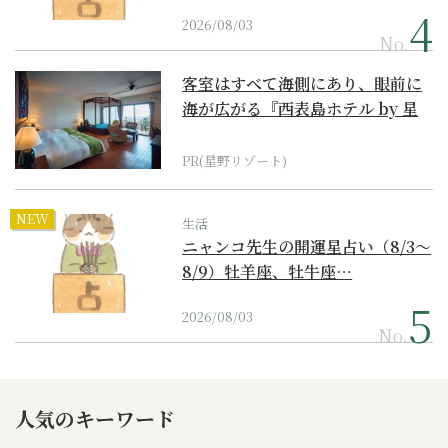
2026/08/03
No.
客室はすべて海側にあり、眼前に
海が広がる『西表島ホテル by 星
野リゾート』
PR(星野リゾート)
NEW
生活
ニャンコ先生の開運星占い（8/3～
8/9）牡羊座、牡牛座…
2026/08/03
No.
人気のキーワード