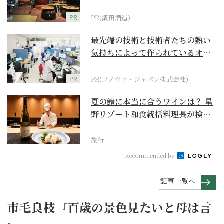
PR
PR(濵田酒造)
最先端の技術と技術者たちの熱い
気持ちによって作られているオー
ダーメイド補聴器
PR
PR(ソノヴァ・ジャパン株式会社)
夏の鱧に本当に合うワインは？ 星
野リゾート和食統括料理長が検証
【ワイン×和食 至...
旅行
Recommended by
記事一覧へ
市毛良枝『百歳の景色見たいと母は言