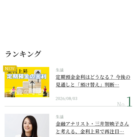
ランキング
NEW
生活
定期預金金利はどうなる？ 今後の
見通しと「預け替え」判断…
2026/08/03
No.
生活
金融アナリスト・三井智映子さん
と考える、金利上昇で再注目…