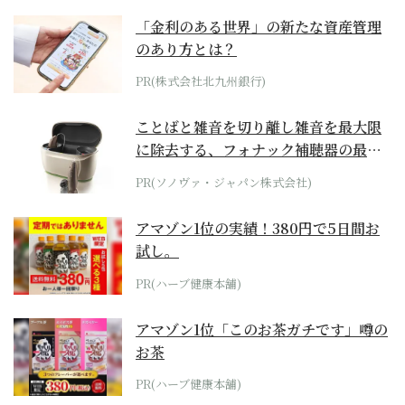
「金利のある世界」の新たな資産管理
のあり方とは？
PR(株式会社北九州銀行)
ことばと雑音を切り離し雑音を最大限
に除去する、フォナック補聴器の最上
位モデル
PR(ソノヴァ・ジャパン株式会社)
アマゾン1位の実績！380円で5日間お
試し。
PR(ハーブ健康本舗)
アマゾン1位「このお茶ガチです」噂の
お茶
PR(ハーブ健康本舗)