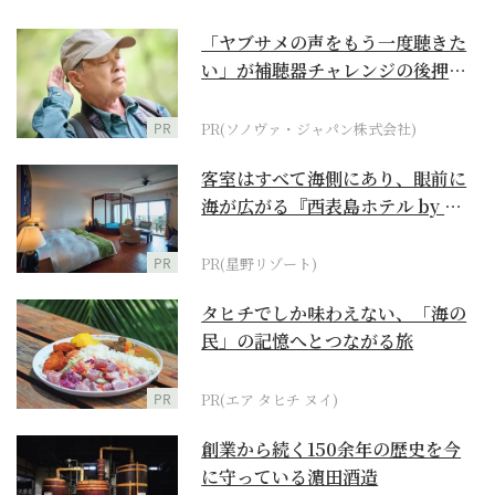
「ヤブサメの声をもう一度聴きた
い」が補聴器チャレンジの後押し
に
PR
PR(ソノヴァ・ジャパン株式会社)
客室はすべて海側にあり、眼前に
海が広がる『西表島ホテル by 星
野リゾート』
PR
PR(星野リゾート)
タヒチでしか味わえない、「海の
民」の記憶へとつながる旅
PR
PR(エア タヒチ ヌイ)
創業から続く150余年の歴史を今
に守っている濵田酒造