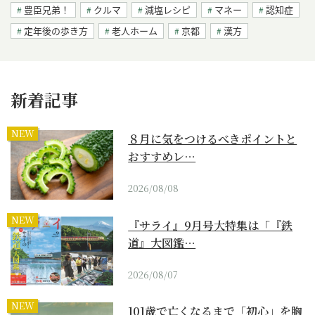
豊臣兄弟！
クルマ
減塩レシピ
マネー
認知症
定年後の歩き方
老人ホーム
京都
漢方
新着記事
NEW
８月に気をつけるべきポイントと
おすすめレ…
2026/08/08
NEW
『サライ』9月号大特集は「『鉄
道』大図鑑…
2026/08/07
NEW
101歳で亡くなるまで「初心」を胸