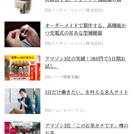
位モデル
PR(ソノヴァ・ジャパン株式会社)
オーダーメイドで製作する、高機能か
つ充電式の耳あな型補聴器
PR(ソノヴァ・ジャパン株式会社)
アマゾン1位の実績！380円で5日間お
試し。
PR(ハーブ健康本舗)
1日だけ働きたい、を叶える求人サイト
PR(ショットワークス)
アマゾン1位「このお茶ガチです」噂の
お茶