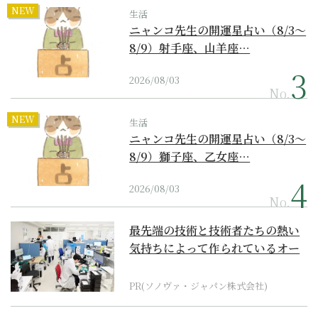
NEW
生活
ニャンコ先生の開運星占い（8/3～
8/9）射手座、山羊座…
2026/08/03
No.
NEW
生活
ニャンコ先生の開運星占い（8/3～
8/9）獅子座、乙女座…
2026/08/03
No.
最先端の技術と技術者たちの熱い
気持ちによって作られているオー
ダーメイド補聴器
PR(ソノヴァ・ジャパン株式会社)