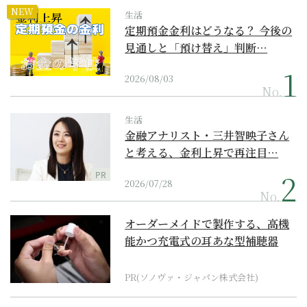
NEW
生活
定期預金金利はどうなる？ 今後の
見通しと「預け替え」判断…
2026/08/03
No.
生活
金融アナリスト・三井智映子さん
と考える、金利上昇で再注目…
PR
2026/07/28
No.
オーダーメイドで製作する、高機
能かつ充電式の耳あな型補聴器
PR(ソノヴァ・ジャパン株式会社)