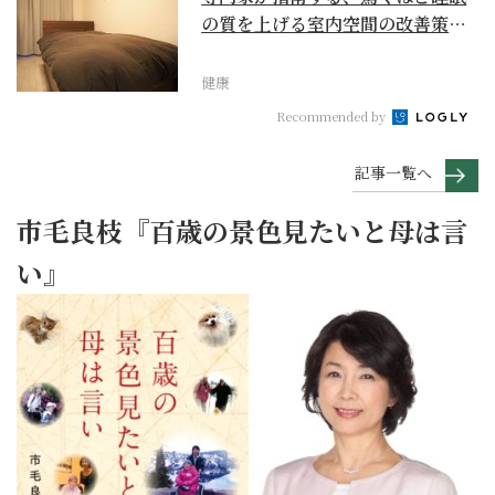
の質を上げる室内空間の改善策と
は
健康
Recommended by
記事一覧へ
市毛良枝『百歳の景色見たいと母は言
い』