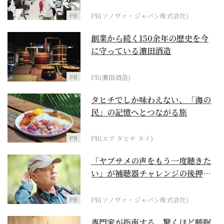
ダーメイド補聴器
PR
PR(ソノヴァ・ジャパン株式会社)
創業から続く150余年の歴史を今
に守っている濵田酒造
PR
PR(濵田酒造)
タヒチでしか味わえない、「海の
民」の記憶へとつながる旅
PR
PR(エア タヒチ ヌイ)
「ヤブサメの声をもう一度聴きた
い」が補聴器チャレンジの後押し
に
PR
PR(ソノヴァ・ジャパン株式会社)
専門家が指南する、驚くほど睡眠