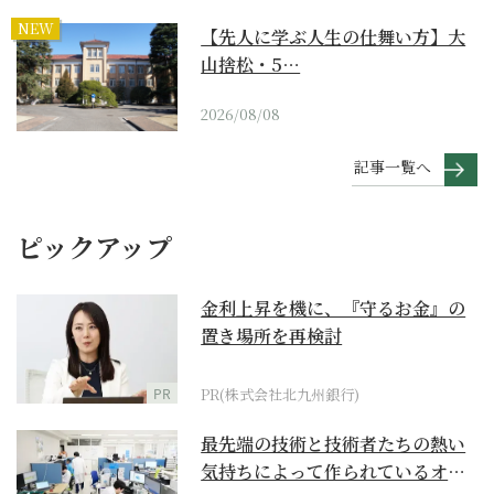
NEW
【先人に学ぶ人生の仕舞い方】大
山捨松・5…
2026/08/08
記事一覧へ
ピックアップ
金利上昇を機に、『守るお金』の
置き場所を再検討
PR
PR(株式会社北九州銀行)
最先端の技術と技術者たちの熱い
気持ちによって作られているオー