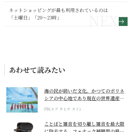
ネットショッピングが最も利用されているのは
「土曜日」「20～23時」
あわせて読みたい
海の民が紡いだ文化。かつてのポリネ
シアの中心地であり現在の世界遺産か
らみえてくる...
PR(エア タヒチ ヌイ)
ことばと雑音を切り離し雑音を最大限
に除去する、フォナック補聴器の最上