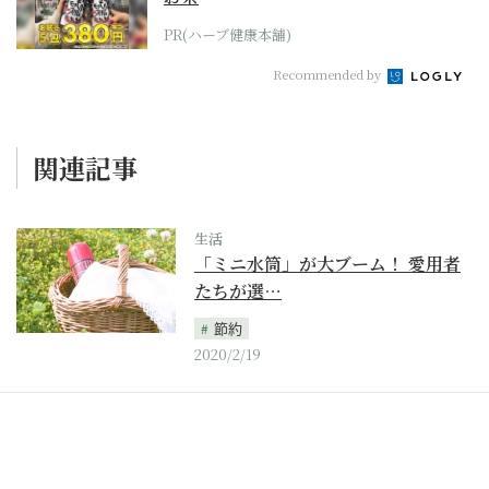
PR(ハーブ健康本舗)
Recommended by
関連記事
生活
「ミニ水筒」が大ブーム！ 愛用者
たちが選…
節約
2020/2/19