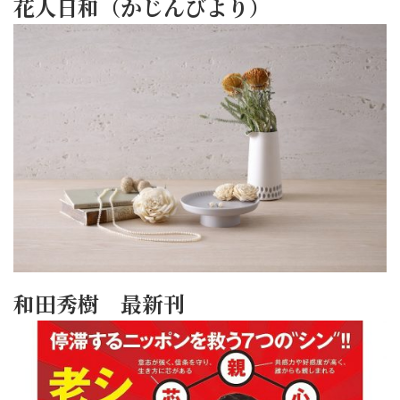
花人日和（かじんびより）
和田秀樹 最新刊