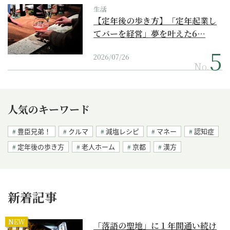
生活
【定年後の歩き方】「定年起業し
てバーを経営」夢を叶えた6…
2026/07/26
No.
人気のキーワード
豊臣兄弟！
クルマ
減塩レシピ
マネー
認知症
定年後の歩き方
老人ホーム
京都
漢方
新着記事
NEW
「落語の聖地」に１年間通い続け