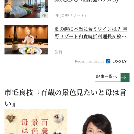
野リゾート』
PR
PR(星野リゾート)
夏の鱧に本当に合うワインは？ 星
野リゾート和食統括料理長が検証
【ワイン×和食 至...
旅行
Recommended by
記事一覧へ
市毛良枝『百歳の景色見たいと母は言
い』