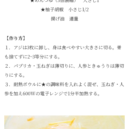
★めんつゆ（3倍濃縮） 大さじ1
★柚子胡椒 小さじ1/2
揚げ油 適量
【作り方】
１．アジは3枚に卸し、身は食べやすい大きさに切る。骨
も捨てずに2~3等分にする。
２．パプリカ・玉ねぎは薄切りに、人参ときゅうりは薄切
りにする。
３．耐熱ボウルに★の調味料を入れよく混ぜ、玉ねぎ・人
参を加え600Wの電子レンジで1分半加熱する。