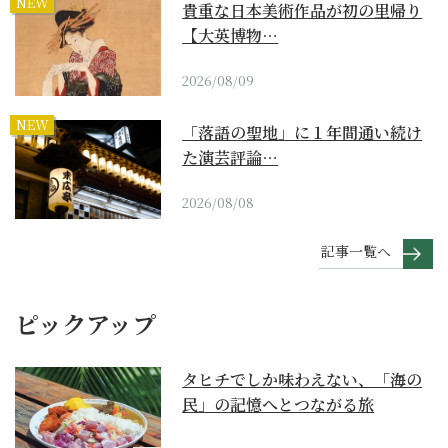
NEW
貴重な日本美術作品が初の里帰り
【大英博物…
2026/08/09
NEW
「落語の聖地」に１年間通い続け
た演芸評論…
2026/08/08
記事一覧へ
ピックアップ
タヒチでしか味わえない、「海の
民」の記憶へとつながる旅