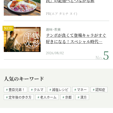
民」の記憶へとつながる旅
PR(エア タヒチ ヌイ)
NEW
趣味･教養
テンポが良くて登場キャラがすぐ
好きになる！スペシャル時代…
2026/08/02
No.
人気のキーワード
豊臣兄弟！
クルマ
減塩レシピ
マネー
認知症
定年後の歩き方
老人ホーム
京都
漢方