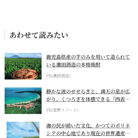
あわせて読みたい
鹿児島県産の芋のみを用いて造られて
いる濵田酒造の本格焼酎
PR(濵田酒造)
静かな波のせせらぎと、満天の星が広
がり、くつろぎを体感できる『西表島
ホテル by...
PR(星野リゾート)
海の民が紡いだ文化。かつてのポリネ
シアの中心地であり現在の世界遺産か