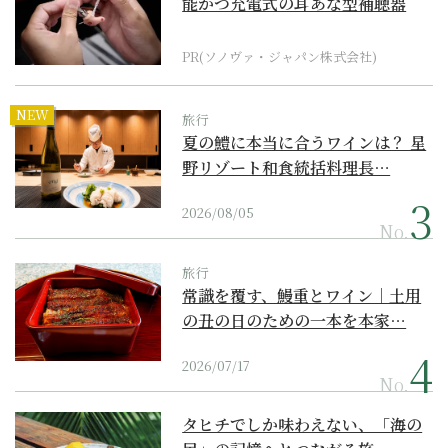
能かつ充電式の耳あな型補聴器
PR(ソノヴァ・ジャパン株式会社)
NEW
旅行
夏の鱧に本当に合うワインは？ 星
野リゾート和食統括料理長…
2026/08/05
No.
旅行
常識を覆す、鰻重とワイン｜土用
の丑の日のための一本を本家…
2026/07/17
No.
タヒチでしか味わえない、「海の