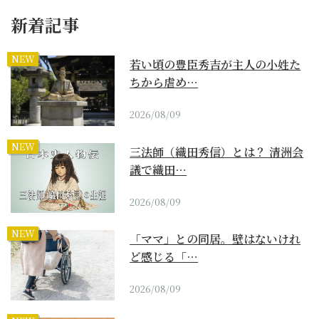
新着記事
NEW
若い頃の豊臣秀吉が主人の小姓た
ちから虐め…
2026/08/09
NEW
三法師（織田秀信）とは？ 清洲会
議で織田…
2026/08/09
NEW
「ママ」との同居。壁はないけれ
ど感じる「…
2026/08/09