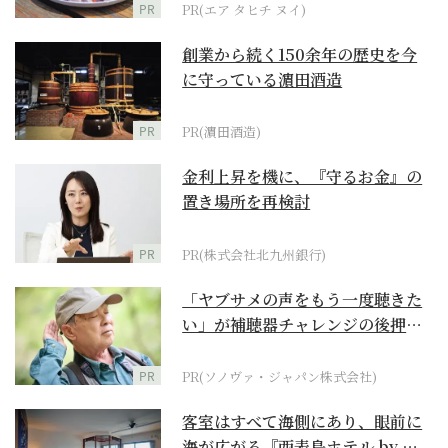
PR
PR(エア タヒチ ヌイ)
創業から続く150余年の歴史を今
に守っている濵田酒造
PR
PR(濵田酒造)
金利上昇を機に、『守るお金』の
置き場所を再検討
PR
PR(株式会社北九州銀行)
「ヤブサメの声をもう一度聴きた
い」が補聴器チャレンジの後押し
に
PR
PR(ソノヴァ・ジャパン株式会社)
客室はすべて海側にあり、眼前に
海が広がる『西表島ホテル by 星