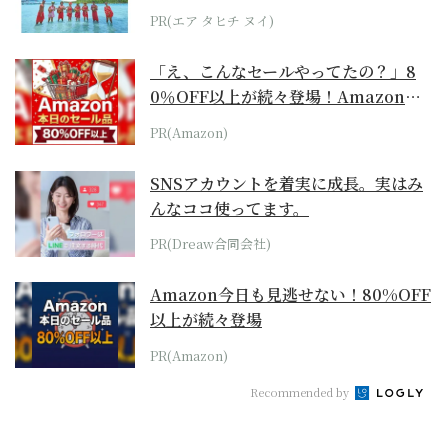
らみえてくる...
PR(エア タヒチ ヌイ)
「え、こんなセールやってたの？」8
0％OFF以上が続々登場！Amazonの
本気が...
PR(Amazon)
SNSアカウントを着実に成長。実はみ
んなココ使ってます。
PR(Dreaw合同会社)
Amazon今日も見逃せない！80%OFF
以上が続々登場
PR(Amazon)
Recommended by