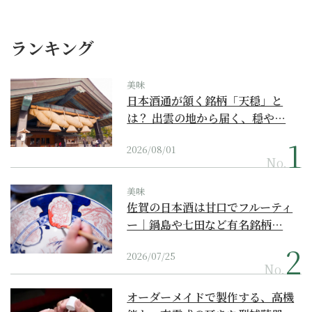
ランキング
美味
日本酒通が頷く銘柄「天穏」と
は？ 出雲の地から届く、穏や…
2026/08/01
No.
美味
佐賀の日本酒は甘口でフルーティ
ー｜鍋島や七田など有名銘柄…
2026/07/25
No.
オーダーメイドで製作する、高機