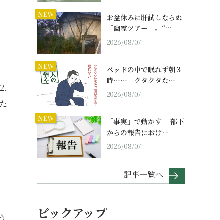
NEW
お盆休みに肝試しならぬ
「幽霊ツアー」。“…
」
2026/08/07
NEW
ベッドの中で眠れず朝３
時……｜クタクタな…
.
2026/08/07
った
NEW
「事実」で動かす！ 部下
からの報告におけ…
2026/08/07
記事一覧へ
、
ピックアップ
う