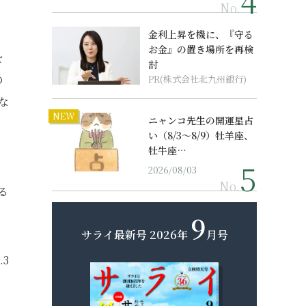
No.
金利上昇を機に、『守る
お金』の置き場所を再検
を
討
の
PR(株式会社北九州銀行)
な
NEW
ニャンコ先生の開運星占
い（8/3～8/9）牡羊座、
牡牛座…
.
2026/08/03
No.
る
9
サライ最新号
2026年
月号
3