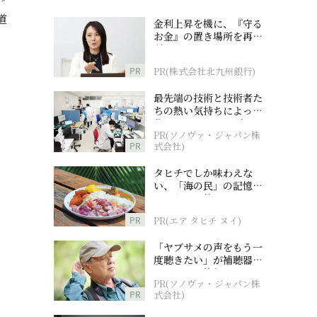
道
金利上昇を機に、『守る
お金』の置き場所を再検
討
PR
PR(株式会社北九州銀行)
最先端の技術と技術者た
ちの熱い気持ちによって
作られているオーダーメ
PR(ソノヴァ・ジャパン株
イド補聴器
PR
式会社)
タヒチでしか味わえな
い、「海の民」の記憶へ
とつながる旅
PR
PR(エア タヒチ ヌイ)
「ヤブサメの声をもう一
度聴きたい」が補聴器チ
ャレンジの後押しに
PR(ソノヴァ・ジャパン株
PR
式会社)