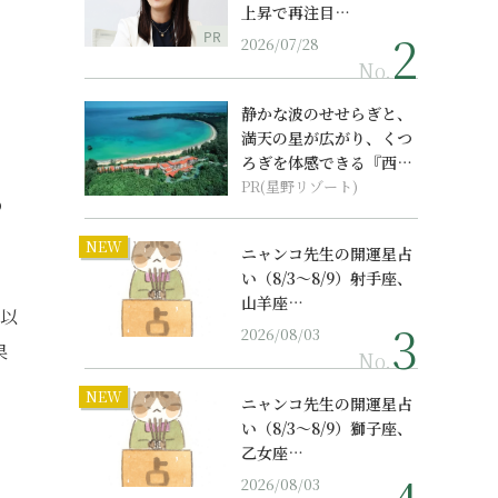
上昇で再注目…
PR
2026/07/28
No.
静かな波のせせらぎと、
満天の星が広がり、くつ
ろぎを体感できる『西表
島ホテル by...
PR(星野リゾート)
の
NEW
ニャンコ先生の開運星占
い（8/3～8/9）射手座、
山羊座…
（以
2026/08/03
果
No.
NEW
ニャンコ先生の開運星占
い（8/3～8/9）獅子座、
乙女座…
2026/08/03