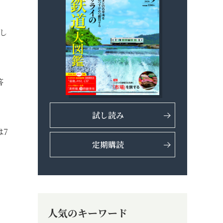
し
答
試し読み
は7
定期購読
人気のキーワード