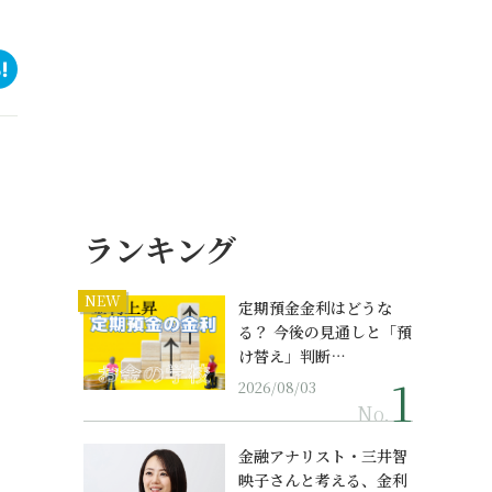
ランキング
NEW
定期預金金利はどうな
る？ 今後の見通しと「預
け替え」判断…
2026/08/03
No.
金融アナリスト・三井智
映子さんと考える、金利