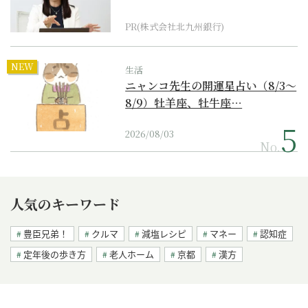
PR(株式会社北九州銀行)
NEW
生活
ニャンコ先生の開運星占い（8/3～
8/9）牡羊座、牡牛座…
2026/08/03
No.
人気のキーワード
豊臣兄弟！
クルマ
減塩レシピ
マネー
認知症
定年後の歩き方
老人ホーム
京都
漢方