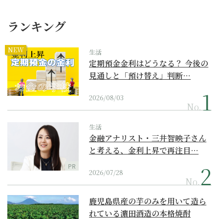
ランキング
NEW
生活
定期預金金利はどうなる？ 今後の
見通しと「預け替え」判断…
2026/08/03
No.
生活
金融アナリスト・三井智映子さん
と考える、金利上昇で再注目…
PR
2026/07/28
No.
鹿児島県産の芋のみを用いて造ら
れている濵田酒造の本格焼酎