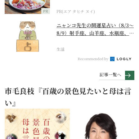
PR
PR(エア タヒチ ヌイ)
ニャンコ先生の開運星占い（8/3～
8/9）射手座、山羊座、水瓶座、魚
座編
生活
Recommended by
記事一覧へ
市毛良枝『百歳の景色見たいと母は言
い』