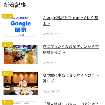
新着記事
NEW
Google翻訳をChromeで使う基
本…
2026/08/06
NEW
夏にぴったりな焼酎アレンジを吉
尾編集長が…
2026/08/05
NEW
夏の鱧に本当に合うワインは？ 星
野リゾー…
2026/08/05
NEW
「眼光紙背」の意味、由来とは？