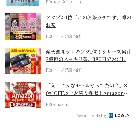
PR(エア タヒチ ヌイ)
アマゾン1位「このお茶ガチです」噂の
お茶
PR(ハーブ健康本舗)
楽天週間ランキング1位！シリーズ累計
3億包のスッキリ茶。380円でお試し
PR(ハーブ健康本舗)
「え、こんなセールやってたの？」8
0％OFF以上が続々登場！Amazonの
本気が...
PR(Amazon)
Recommended by