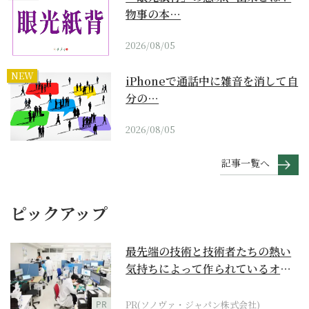
物事の本…
2026/08/05
NEW
iPhoneで通話中に雑音を消して自
分の…
2026/08/05
記事一覧へ
ピックアップ
最先端の技術と技術者たちの熱い
気持ちによって作られているオー
ダーメイド補聴器
PR
PR(ソノヴァ・ジャパン株式会社)