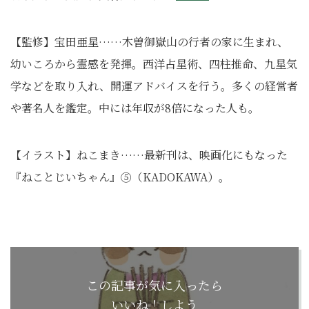
【監修】宝田亜星……木曽御嶽山の行者の家に生まれ、
幼いころから霊感を発揮。西洋占星術、四柱推命、九星気
学などを取り入れ、開運アドバイスを行う。多くの経営者
や著名人を鑑定。中には年収が8倍になった人も。
【イラスト】ねこまき……最新刊は、映画化にもなった
『ねことじいちゃん』⑤（KADOKAWA）。
この記事が気に入ったら
いいね！しよう