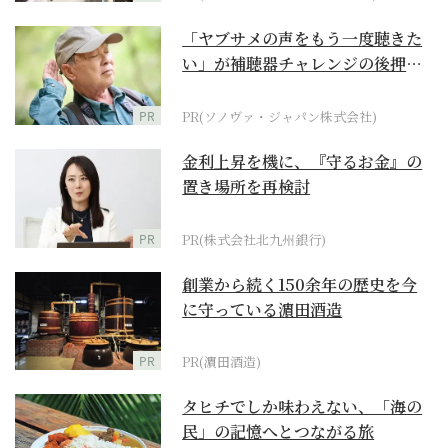
「ヤブサメの声をもう一度聴きた
い」が補聴器チャレンジの後押し
に
PR
PR(ソノヴァ・ジャパン株式会社)
金利上昇を機に、『守るお金』の
置き場所を再検討
PR
PR(株式会社北九州銀行)
創業から続く150余年の歴史を今
に守っている濵田酒造
PR
PR(濵田酒造)
タヒチでしか味わえない、「海の
民」の記憶へとつながる旅