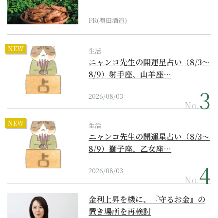
PR(濵田酒造)
NEW
生活
ニャンコ先生の開運星占い（8/3～
8/9）射手座、山羊座…
2026/08/03
No.
NEW
生活
ニャンコ先生の開運星占い（8/3～
8/9）獅子座、乙女座…
2026/08/03
No.
金利上昇を機に、『守るお金』の
置き場所を再検討