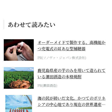
あわせて読みたい
オーダーメイドで製作する、高機能か
つ充電式の耳あな型補聴器
PR(ソノヴァ・ジャパン株式会社)
鹿児島県産の芋のみを用いて造られて
いる濵田酒造の本格焼酎
PR(濵田酒造)
海の民が紡いだ文化。かつてのポリネ
シアの中心地であり現在の世界遺産か
らみえてくる...