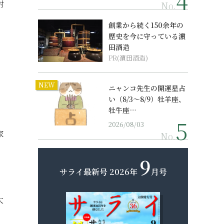
対
No.
創業から続く150余年の
歴史を今に守っている濵
田酒造
PR(濵田酒造)
ン
NEW
ニャンコ先生の開運星占
い（8/3～8/9）牡羊座、
牡牛座…
2026/08/03
家
No.
9
サライ最新号
2026年
月号
。
大