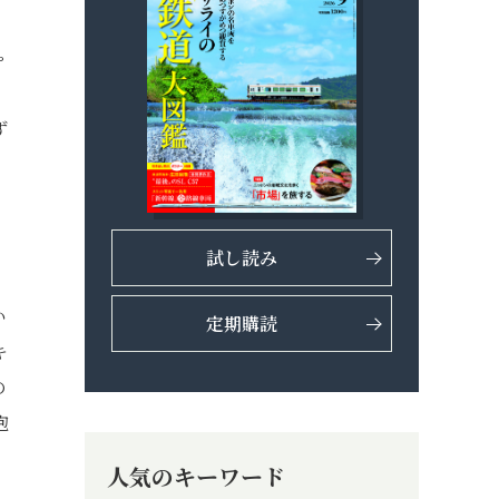
ゃ
、
ず
試し読み
い
定期購読
キ
の
抱
人気のキーワード