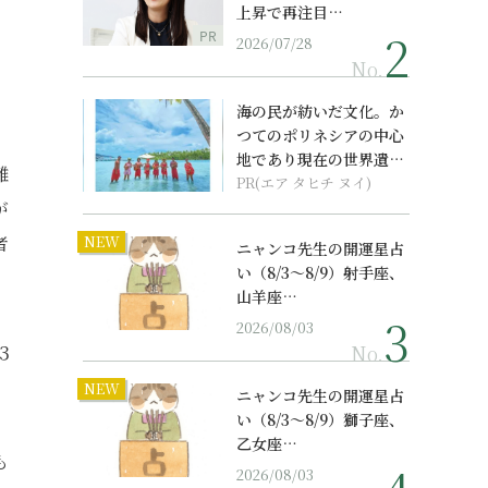
上昇で再注目…
PR
2026/07/28
No.
海の民が紡いだ文化。か
つてのポリネシアの中心
地であり現在の世界遺産
離
からみえてくる...
PR(エア タヒチ ヌイ)
が
者
NEW
ニャンコ先生の開運星占
い（8/3～8/9）射手座、
山羊座…
2026/08/03
No.
３
NEW
ニャンコ先生の開運星占
い（8/3～8/9）獅子座、
乙女座…
も
2026/08/03