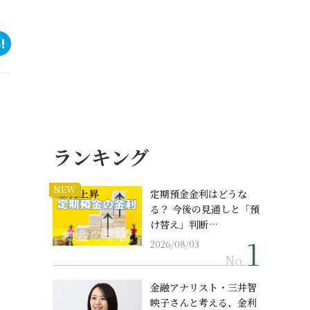
ランキング
NEW
定期預金金利はどうな
る？ 今後の見通しと「預
け替え」判断…
2026/08/03
No.
金融アナリスト・三井智
映子さんと考える、金利