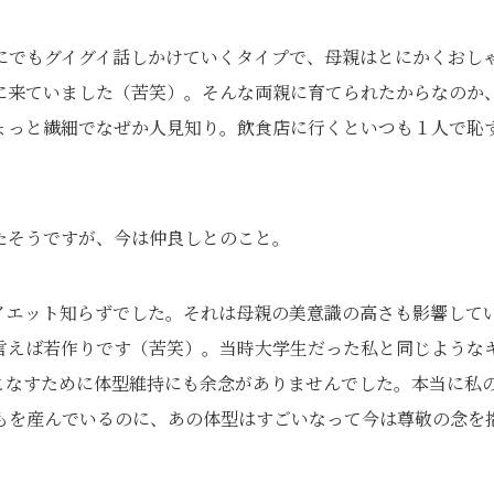
にでもグイグイ話しかけていくタイプで、母親はとにかくおし
に来ていました（苦笑）。そんな両親に育てられたからなのか
ょっと繊細でなぜか人見知り。飲食店に行くといつも１人で恥
たそうですが、今は仲良しとのこと。
イエット知らずでした。それは母親の美意識の高さも影響して
言えば若作りです（苦笑）。当時大学生だった私と同じような
こなすために体型維持にも余念がありませんでした。本当に私
もを産んでいるのに、あの体型はすごいなって今は尊敬の念を