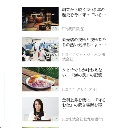
創業から続く150余年の
歴史を今に守っている濵
田酒造
PR
PR(濵田酒造)
最先端の技術と技術者た
ちの熱い気持ちによって
作られているオーダーメ
PR(ソノヴァ・ジャパン株
イド補聴器
PR
式会社)
タヒチでしか味わえな
い、「海の民」の記憶へ
とつながる旅
PR
PR(エア タヒチ ヌイ)
金利上昇を機に、『守る
お金』の置き場所を再検
討
PR
PR(株式会社北九州銀行)