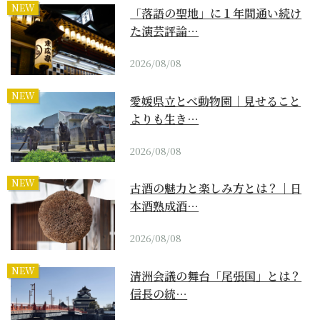
NEW
「落語の聖地」に１年間通い続け
た演芸評論…
2026/08/08
NEW
愛媛県立とべ動物園｜見せること
よりも生き…
2026/08/08
NEW
古酒の魅力と楽しみ方とは？｜日
本酒熟成酒…
2026/08/08
NEW
清洲会議の舞台「尾張国」とは？
信長の統…