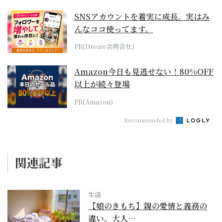
SNSアカウントを着実に成長。実はみ
んなココ使ってます。
PR(Dreaw合同会社)
Amazon今日も見逃せない！80%OFF
以上が続々登場
PR(Amazon)
Recommended by
関連記事
生活
【娘のきもち】親の愛情と義務の
違い。大人…