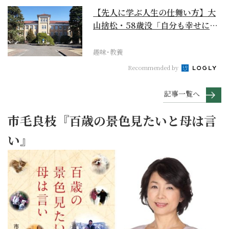
【先人に学ぶ人生の仕舞い方】大
山捨松・58歳没「自分も幸せにな
れその上お国のため...
趣味･教養
Recommended by
記事一覧へ
市毛良枝『百歳の景色見たいと母は言
い』