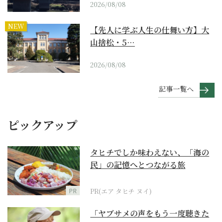
2026/08/08
NEW
【先人に学ぶ人生の仕舞い方】大
山捨松・5…
2026/08/08
記事一覧へ
ピックアップ
タヒチでしか味わえない、「海の
民」の記憶へとつながる旅
PR
PR(エア タヒチ ヌイ)
「ヤブサメの声をもう一度聴きた