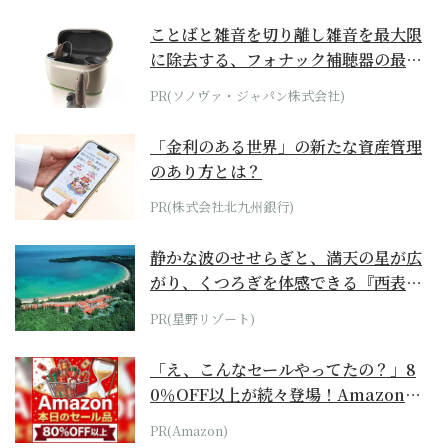
ことばと雑音を切り離し雑音を最大限
に除去する、フォナック補聴器の最上
位モデル
PR(ソノヴァ・ジャパン株式会社)
「金利のある世界」の新たな資産管理
のあり方とは？
PR(株式会社北九州銀行)
静かな波のせせらぎと、満天の星が広
がり、くつろぎを体感できる『西表島
ホテル by...
PR(星野リゾート)
「え、こんなセールやってたの？」8
0％OFF以上が続々登場！Amazonの
本気が...
PR(Amazon)