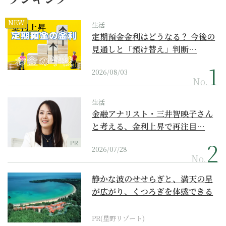
NEW
生活
定期預金金利はどうなる？ 今後の
見通しと「預け替え」判断…
2026/08/03
No.
生活
金融アナリスト・三井智映子さん
と考える、金利上昇で再注目…
PR
2026/07/28
No.
静かな波のせせらぎと、満天の星
が広がり、くつろぎを体感できる
『西表島ホテル by...
PR(星野リゾート)