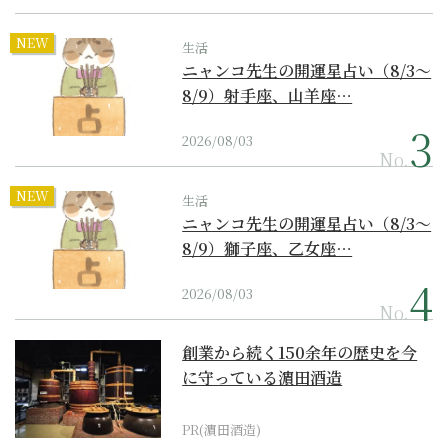
NEW
生活
ニャンコ先生の開運星占い（8/3～
8/9）射手座、山羊座…
2026/08/03
No.
NEW
生活
ニャンコ先生の開運星占い（8/3～
8/9）獅子座、乙女座…
2026/08/03
No.
創業から続く150余年の歴史を今
に守っている濵田酒造
PR(濵田酒造)