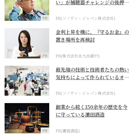
い」が補聴器チャレンジの後押し
に
PR
PR(ソノヴァ・ジャパン株式会社)
金利上昇を機に、『守るお金』の
置き場所を再検討
PR
PR(株式会社北九州銀行)
最先端の技術と技術者たちの熱い
気持ちによって作られているオー
ダーメイド補聴器
PR
PR(ソノヴァ・ジャパン株式会社)
創業から続く150余年の歴史を今
に守っている濵田酒造
PR
PR(濵田酒造)