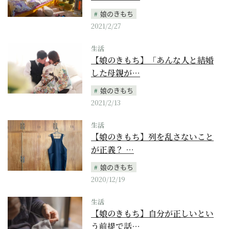
娘のきもち
2021/2/27
生活
【娘のきもち】「あんな人と結婚
した母親が…
娘のきもち
2021/2/13
生活
【娘のきもち】列を乱さないこと
が正義？ …
娘のきもち
2020/12/19
生活
【娘のきもち】自分が正しいとい
う前提で話…