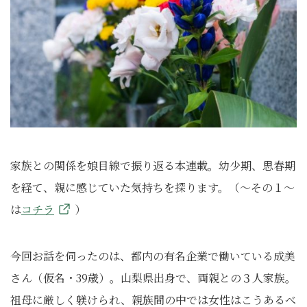
家族との関係を娘目線で振り返る本連載。幼少期、思春期
を経て、親に感じていた気持ちを探ります。（～その１～
は
コチラ
）
今回お話を伺ったのは、都内の有名企業で働いている成美
さん（仮名・39歳）。山梨県出身で、両親との３人家族。
祖母に厳しく躾けられ、親族間の中では女性はこうあるべ