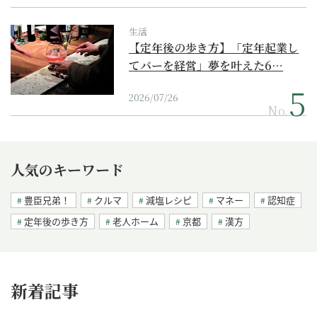
生活
【定年後の歩き方】「定年起業し
てバーを経営」夢を叶えた6…
2026/07/26
No.
人気のキーワード
豊臣兄弟！
クルマ
減塩レシピ
マネー
認知症
定年後の歩き方
老人ホーム
京都
漢方
新着記事