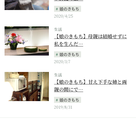
娘のきもち
2020/4/25
生活
【娘のきもち】母親は結婚せずに
私を生んだ…
娘のきもち
2020/3/7
生活
【娘のきもち】甘え下手な姉と両
親の間にで…
娘のきもち
2019/8/31