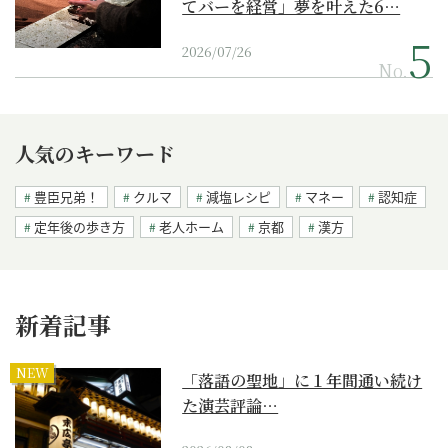
てバーを経営」夢を叶えた6…
2026/07/26
No.
人気のキーワード
豊臣兄弟！
クルマ
減塩レシピ
マネー
認知症
定年後の歩き方
老人ホーム
京都
漢方
新着記事
NEW
「落語の聖地」に１年間通い続け
た演芸評論…