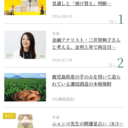
見通しと「預け替え」判断…
2026/08/03
No.
生活
金融アナリスト・三井智映子さん
と考える、金利上昇で再注目…
PR
2026/07/28
No.
鹿児島県産の芋のみを用いて造ら
れている濵田酒造の本格焼酎
PR(濵田酒造)
NEW
生活
ニャンコ先生の開運星占い（8/3～