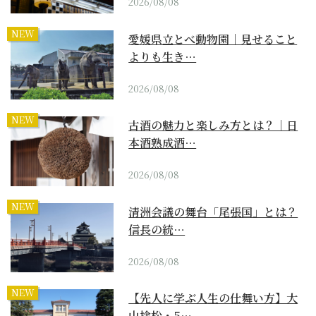
2026/08/08
NEW
愛媛県立とべ動物園｜見せること
よりも生き…
2026/08/08
NEW
古酒の魅力と楽しみ方とは？｜日
本酒熟成酒…
2026/08/08
NEW
清洲会議の舞台「尾張国」とは？
信長の統…
2026/08/08
NEW
【先人に学ぶ人生の仕舞い方】大
山捨松・5…