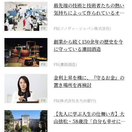
最先端の技術と技術者たちの熱い
気持ちによって作られているオー
ダーメイド補聴器
PR
PR(ソノヴァ・ジャパン株式会社)
創業から続く150余年の歴史を今
に守っている濵田酒造
PR
PR(濵田酒造)
金利上昇を機に、『守るお金』の
置き場所を再検討
PR
PR(株式会社北九州銀行)
【先人に学ぶ人生の仕舞い方】大
山捨松・58歳没「自分も幸せにな
れその上お国のため...