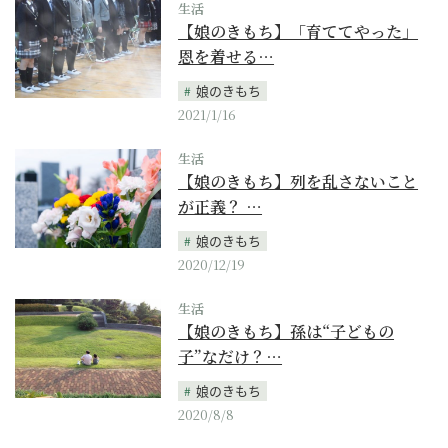
生活
【娘のきもち】「育ててやった」
恩を着せる…
娘のきもち
2021/1/16
生活
【娘のきもち】列を乱さないこと
が正義？ …
娘のきもち
2020/12/19
生活
【娘のきもち】孫は“子どもの
子”なだけ？…
娘のきもち
2020/8/8