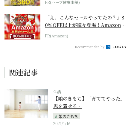
PR(ハーブ健康本舗)
「え、こんなセールやってたの？」8
0％OFF以上が続々登場！Amazonの
本気が...
PR(Amazon)
Recommended by
関連記事
生活
【娘のきもち】「育ててやった」
恩を着せる…
娘のきもち
2021/1/16