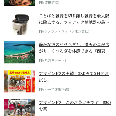
PR(濵田酒造)
ことばと雑音を切り離し雑音を最大限
に除去する、フォナック補聴器の最上
位モデル
PR(ソノヴァ・ジャパン株式会社)
静かな波のせせらぎと、満天の星が広
がり、くつろぎを体感できる『西表島
ホテル by...
PR(星野リゾート)
アマゾン1位の実績！380円で5日間お
試し。
PR(ハーブ健康本舗)
アマゾン1位「このお茶ガチです」噂の
お茶