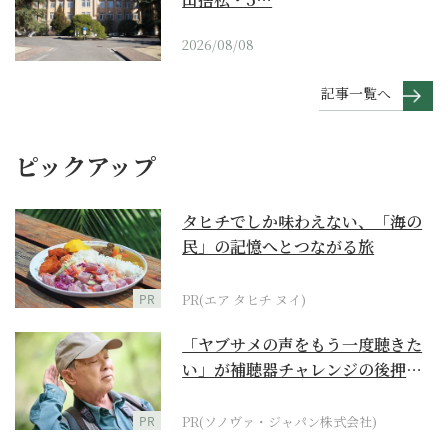
2026/08/08
記事一覧へ
ピックアップ
タヒチでしか味わえない、「海の
民」の記憶へとつながる旅
PR
PR(エア タヒチ ヌイ)
「ヤブサメの声をもう一度聴きた
い」が補聴器チャレンジの後押し
に
PR
PR(ソノヴァ・ジャパン株式会社)