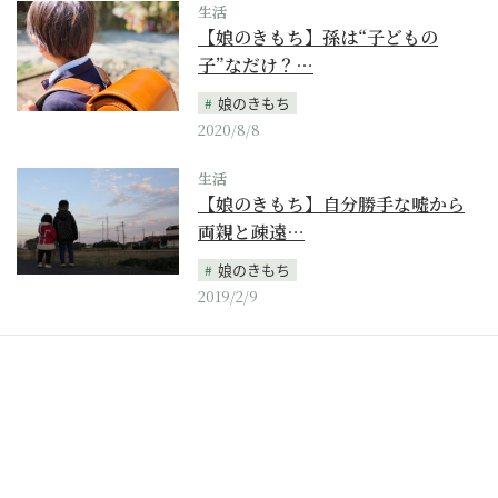
生活
【娘のきもち】孫は“子どもの
子”なだけ？…
娘のきもち
2020/8/8
生活
【娘のきもち】自分勝手な嘘から
両親と疎遠…
娘のきもち
2019/2/9