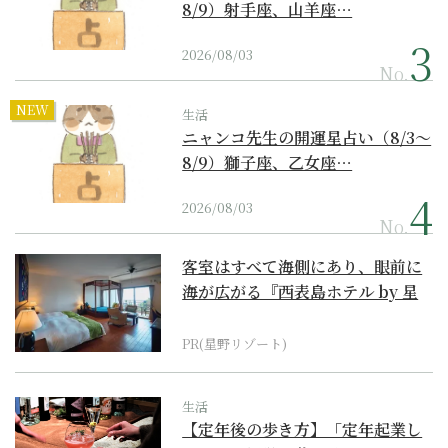
8/9）射手座、山羊座…
2026/08/03
No.
NEW
生活
ニャンコ先生の開運星占い（8/3～
8/9）獅子座、乙女座…
2026/08/03
No.
客室はすべて海側にあり、眼前に
海が広がる『西表島ホテル by 星
野リゾート』
PR(星野リゾート)
生活
【定年後の歩き方】「定年起業し