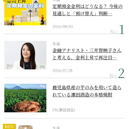
定期預金金利はどうなる？ 今後の
見通しと「預け替え」判断…
2026/08/03
No.
生活
金融アナリスト・三井智映子さん
と考える、金利上昇で再注目…
PR
2026/07/28
No.
鹿児島県産の芋のみを用いて造ら
れている濵田酒造の本格焼酎
PR(濵田酒造)
NEW
生活