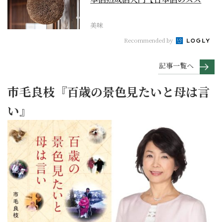
メ】
美味
Recommended by
記事一覧へ
市毛良枝『百歳の景色見たいと母は言
い』