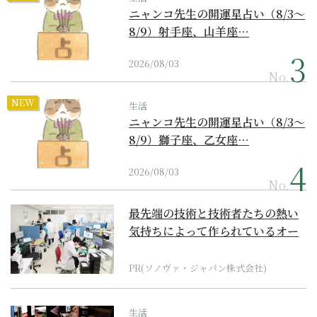
ニャンコ先生の開運星占い（8/3～
8/9）射手座、山羊座…
2026/08/03
No.
NEW
生活
ニャンコ先生の開運星占い（8/3～
8/9）獅子座、乙女座…
2026/08/03
No.
最先端の技術と技術者たちの熱い
気持ちによって作られているオー
ダーメイド補聴器
PR(ソノヴァ・ジャパン株式会社)
生活