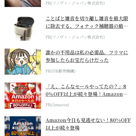
PR(ソノヴァ・ジャパン株式会社)
ことばと雑音を切り離し雑音を最大限
に除去する、フォナック補聴器の最上
位モデル
PR(ソノヴァ・ジャパン株式会社)
誰かの不用品は私の必需品。フリマに
参加したらお宝だらけだった
PR(UR都市機構)
「え、こんなセールやってたの？」8
0％OFF以上が続々登場！Amazonの
本気が...
PR(Amazon)
Amazon今日も見逃せない！80%OFF
以上が続々登場