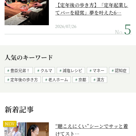
【定年後の歩き方】「定年起業し
てバーを経営」夢を叶えた6…
2026/07/26
No.
人気のキーワード
豊臣兄弟！
クルマ
減塩レシピ
マネー
認知症
定年後の歩き方
老人ホーム
京都
漢方
新着記事
NEW
“聴こえにくい”シーンでサッと着
けてスト…