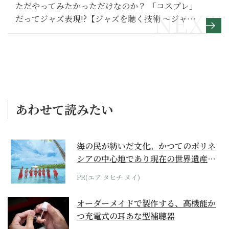
ただやってみたかっただけなのか？ 「コスプレ」
だってジャズ表現!?【ジャズを聴く技術 〜ジャズ
「プロ・リスナー」への道74 】
あわせて読みたい
海の民が紡いだ文化。かつてのポリネ
シアの中心地であり現在の世界遺産か
らみえてくる...
PR(エア タヒチ ヌイ)
オーダーメイドで製作する、高機能か
つ充電式の耳あな型補聴器