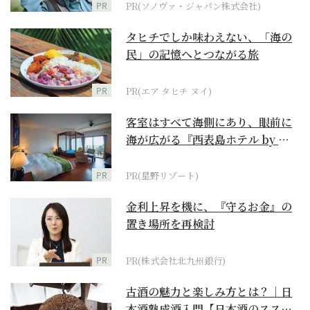
PR
PR(ソノヴァ・ジャパン株式会社)
タヒチでしか味わえない、「海の
民」の記憶へとつながる旅
PR
PR(エア タヒチ ヌイ)
客室はすべて海側にあり、眼前に
海が広がる『西表島ホテル by 星
野リゾート』
PR
PR(星野リゾート)
金利上昇を機に、『守るお金』の
置き場所を再検討
PR
PR(株式会社北九州銀行)
古酒の魅力と楽しみ方とは？｜日
本酒熟成酒入門【日本酒のスス