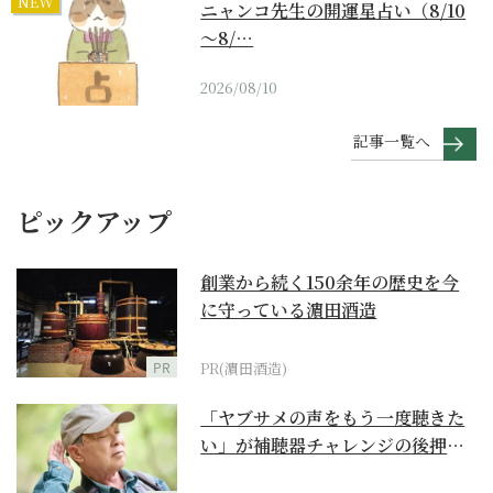
NEW
ニャンコ先生の開運星占い（8/10
～8/…
2026/08/10
記事一覧へ
ピックアップ
創業から続く150余年の歴史を今
に守っている濵田酒造
PR
PR(濵田酒造)
「ヤブサメの声をもう一度聴きた
い」が補聴器チャレンジの後押し
に