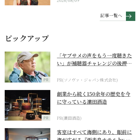
2026/08/09
記事一覧へ
ピックアップ
「ヤブサメの声をもう一度聴きた
い」が補聴器チャレンジの後押し
に
PR
PR(ソノヴァ・ジャパン株式会社)
創業から続く150余年の歴史を今
に守っている濵田酒造
PR
PR(濵田酒造)
客室はすべて海側にあり、眼前に
海が広がる『西表島ホテル by 星