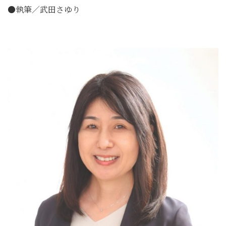
●執筆／武田さゆり