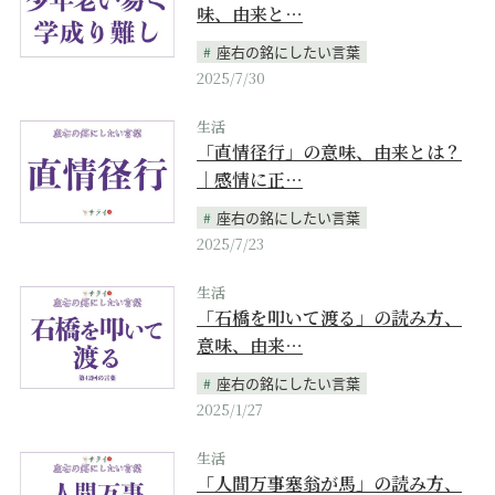
味、由来と…
座右の銘にしたい言葉
2025/7/30
生活
「直情径行」の意味、由来とは？
｜感情に正…
座右の銘にしたい言葉
2025/7/23
生活
「石橋を叩いて渡る」の読み方、
意味、由来…
座右の銘にしたい言葉
2025/1/27
生活
「人間万事塞翁が馬」の読み方、