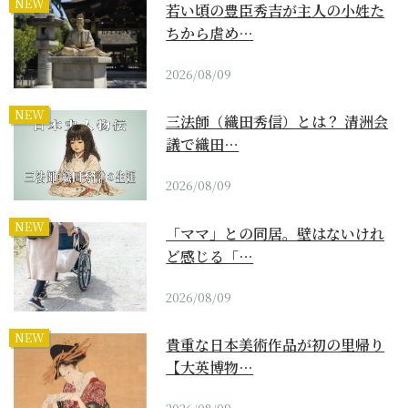
NEW
若い頃の豊臣秀吉が主人の小姓た
ちから虐め…
2026/08/09
NEW
三法師（織田秀信）とは？ 清洲会
議で織田…
2026/08/09
NEW
「ママ」との同居。壁はないけれ
ど感じる「…
2026/08/09
NEW
貴重な日本美術作品が初の里帰り
【大英博物…