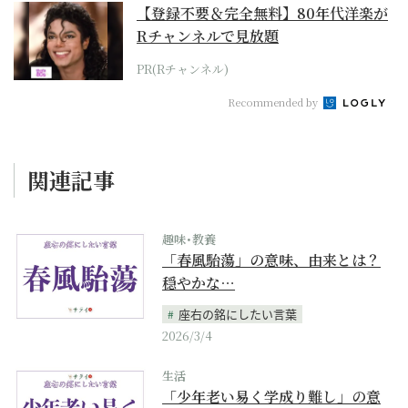
【登録不要＆完全無料】80年代洋楽が
Rチャンネルで見放題
PR(Rチャンネル)
Recommended by
関連記事
趣味･教養
「春風駘蕩」の意味、由来とは？
穏やかな…
座右の銘にしたい言葉
2026/3/4
生活
「少年老い易く学成り難し」の意