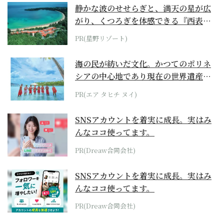
静かな波のせせらぎと、満天の星が広
がり、くつろぎを体感できる『西表島
ホテル by...
PR(星野リゾート)
海の民が紡いだ文化。かつてのポリネ
シアの中心地であり現在の世界遺産か
らみえてくる...
PR(エア タヒチ ヌイ)
SNSアカウントを着実に成長。実はみ
んなココ使ってます。
PR(Dreaw合同会社)
SNSアカウントを着実に成長。実はみ
んなココ使ってます。
PR(Dreaw合同会社)