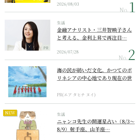
2026/08/03
No.
生活
金融アナリスト・三井智映子さん
と考える、金利上昇で再注目…
PR
2026/07/28
No.
海の民が紡いだ文化。かつてのポ
リネシアの中心地であり現在の世
界遺産からみえてくる...
PR(エア タヒチ ヌイ)
NEW
生活
ニャンコ先生の開運星占い（8/3～
8/9）射手座、山羊座…