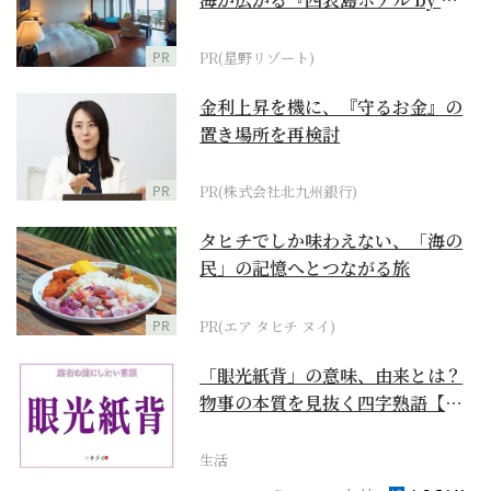
野リゾート』
PR
PR(星野リゾート)
金利上昇を機に、『守るお金』の
置き場所を再検討
PR
PR(株式会社北九州銀行)
タヒチでしか味わえない、「海の
民」の記憶へとつながる旅
PR
PR(エア タヒチ ヌイ)
「眼光紙背」の意味、由来とは？
物事の本質を見抜く四字熟語【座
右の銘にしたい言葉...
生活