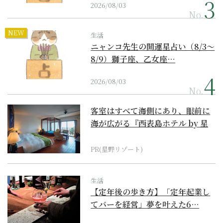
2026/08/03
No.
NEW
生活
ニャンコ先生の開運星占い（8/3～
8/9）獅子座、乙女座…
2026/08/03
No.
客室はすべて海側にあり、眼前に
海が広がる『西表島ホテル by 星
野リゾート』
PR(星野リゾート)
生活
【定年後の歩き方】「定年起業し
てバーを経営」夢を叶えた6…